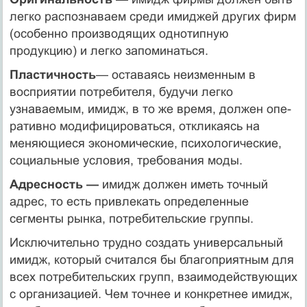
легко распо­знаваем среди имиджей других фирм
(особенно производящих однотипную
продукцию) и легко запоминаться.
Пластичность
— оставаясь неизменным в
восприятии потреби­теля, будучи легко
узнаваемым, имидж, в то же время, должен опе­
ративно модифицироваться, откликаясь на
меняющиеся экономиче­ские, психологические,
социальные условия, требования моды.
Адресность —
имидж должен иметь точный
адрес, то есть при­влекать определенные
сегменты рынка, потребительские группы.
Исключительно трудно создать универсальный
имидж, кото­рый считался бы благоприятным для
всех потребительских групп, взаимодействующих
с организацией. Чем точнее и кон­кретнее имидж,