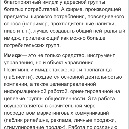
благопри­ятный имидж у адресной группы
богатых потребителей. А фирме, производящей
предметы широкого потребления, повседневного
спроса (например, прохладительные напитки,
пиво и т.п.), лучше создавать общий нейтральный
имидж, привлекающий как можно больше
потребительских групп.
Имидж
— это не только средство, инструмент
управления, но и объект управления.
Позитивный имидж так же, как и про­паганда
(паблисити), создается основной деятельностью
компа­нии, а также целенаправленной
информационной работой, ори­ентированной на
целевые группы общественности. Эта работа
осуществляется в значительной мере
посредством маркетинго­вых коммуникаций
(паблик рилейшнз, реклама, личные прода­жи,
стимулирование продаж). Работа по созданию