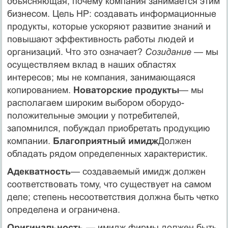
объясняющая, почему компания занимается этим
бизнесом. Цель HP: создавать информационные
продукты, которые ускоряют развитие знаний и
повышают эффективность работы людей и
организаций. Что это означает?
Созидание
— мы
осуществляем вклад в наших областях
интересов; мы не компания, занимающаяся
копировани­ем.
Новаторские продукты
— мы
располагаем широким выбором оборудо-
положительные эмоции у потребителей,
запомнился, побуждал приобретать продукцию
компании.
Благоприятный имидж
Дол­жен
обладать рядом определенных характеристик.
Адекватность
— создаваемый имидж должен
соответствовать тому, что существует на самом
деле; степень несоответствия должна быть четко
определена и ограничена.
Оригинальность
—
имидж фирмы должен быть