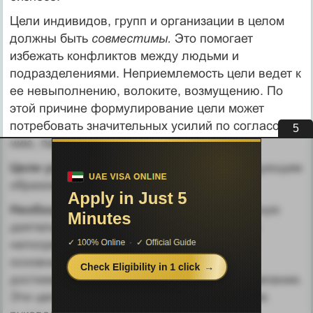
Цели индивидов, групп и организации в целом
должны быть
совместимы.
Это помогает
избежать конфликтов между людьми и
подразделениями. Неприемлемость цели ведет к
ее невыпол­нению, волоките, возмущению. По
этой причине формулирова­ние цели может
потребовать значительных усилий по согласова­
4
нию, переговорам и убеждению сторон.
Цели управления классифицируют
следующим
образом:
Необходимые цели
— определяют основную
деятельность ор­ганизации. Они относятся
непосредственно к целевому назначе­нию
основных функций организации. От их
достижения зависит жизнеспособность компании.
Эти цели определяют успех или поражение