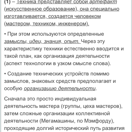
(1)
–
Техника представляет собой
артефакт
(искусственное образование), она специально
изготавливается, создается человеком
(мастером, техником, инженером).
• При этом используются определенные
замыслы, идеи, знания, опыт.
Через эту
характеристику техники естественно вводится и
такой план, как организация деятельности
(аспект технологии в узком смысле слова).
• Создание технических устройств помимо
замыслов, знаковых средств предполагает и
особую
организацию деятельности
.
Сначала это просто индивидуальная
деятельность мастера (группы, цеха мастеров),
затем сложные организации коллективной
деятельности (Мегамашины, по Мэмфорду),
проходящие долгий исторический путь развития