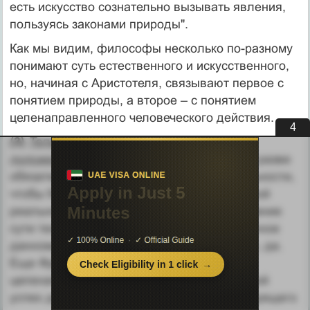
есть искусство сознательно вызывать явления,
пользуясь законами природы".
Как мы видим, философы несколько по-разному
понимают суть естественного и искусственного,
но, начиная с Аристотеля, связывают первое с
понятием природы, а второе – с понятием
целенаправленного человеческого действия.
3
(3)
Теперь прокомментируем третье
положение
. На первый взгляд оно ложно: разве
обязательно осознание технической реальности,
чтобы быть техникой? Если под технической
реальностью понимать не объективное знание
сути техники, а понимание техники, доступное
данному времени и культуре, то, вероятно, да.
Еще Фред Бон предлагал различать
целенаправленную деятельность, в которой
успех достигается без прояснения руководящего