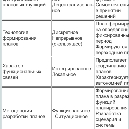
плановых функций
Децентрализован-
Самостоятель
ное
в принятии
решений
План формиру
на определен
Технология
Дискретное
фиксированны
формирования
Непрерывное
период
планов
(скользящее)
Формируются
переходные п
Предполагает
Характер
координацию
Интегрированное
функциональных
планов
Локальное
связей
Характеризует
автономией п
Формировани
плана в разре
функций
планирования
Методология
Функциональное
Разработка
разработки планов
Ситуационное
сценария и
системы