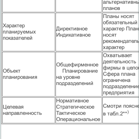
альтернативн
планов
Планы носят
обязательный
Характер
Директивное
характер Пла
планируемых
Индикативное
носят
показателей
рекомендател
характер
Охватывает
деятельность
Общефирменное
фирмы в цело
Объект
Планирование
Сфера плана
планирования
на уровне
ограничена
подразделений
подразделени
предприятия
Нормативное
Смотри поясн
Целевая
Стратегическое
)
направленность
Тактическое
в табл.2**
Операциональное