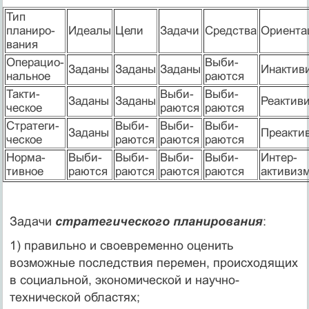
Тип
планиро-
Идеалы
Цели
Задачи
Средства
Ориента
вания
Операцио-
Выби-
Заданы
Заданы
Заданы
Инактив
нальное
раются
Такти-
Выби-
Выби-
Заданы
Заданы
Реактив
ческое
раются
раются
Стратеги-
Выби-
Выби-
Выби-
Заданы
Преакти
ческое
раются
раются
раются
Норма-
Выби-
Выби-
Выби-
Выби-
Интер-
тивное
раются
раются
раются
раются
активиз
Задачи
стратегического планирования
:
1) правильно и своевременно оценить
возможные последствия перемен, происходящих
в социальной, экономической и научно-
технической областях;