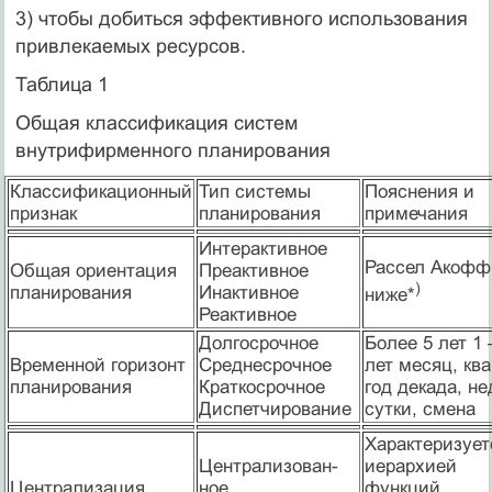
3) чтобы добиться эффективного использования
привлекаемых ресурсов.
Таблица 1
Общая классификация систем
внутрифирменного планирования
Классификационный
Тип системы
Пояснения и
признак
планирования
примечания
Интерактивное
Рассел Акофф
Общая ориентация
Преактивное
)
планирования
Инактивное
ниже*
Реактивное
Долгосрочное
Более 5 лет 1 
Временной горизонт
Среднесрочное
лет месяц, ква
планирования
Краткосрочное
год декада, не
Диспетчирование
сутки, смена
Характеризует
Централизован-
иерархией
Централизация
ное
функций