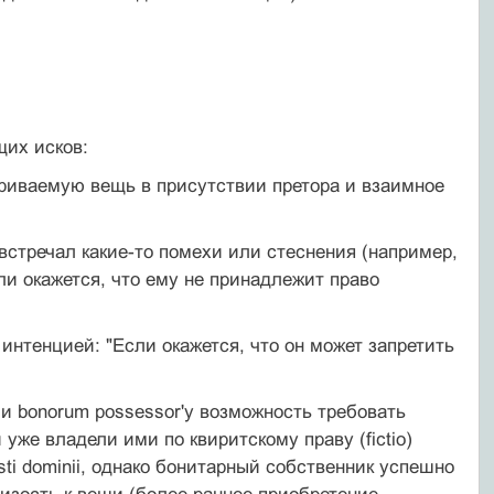
щих исков:
ариваемую вещь в присутствии претора и взаимное
, встречал какие-то помехи или стеснения (например,
ли окажется, что ему не принадлежит право
ь интенцией: "Если окажется, что он может запретить
у или bonorum possessor'у возможность требовать
 уже владели ими по квиритскому праву (fictio)
usti dominii, однако бонитарный собственник успешно