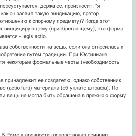
ереуступается, держа ее, произносит: "я
о как он заявил такую виндикацию, претор
 отношению к спорному предмету)? Когда этот
дмет виндицирующему (приобретающему); эта форма,
ется - legis actio.
ава собственности на вещь, если она относилась к
 приобретение путем традиции. При Юстиниане
етя некоторые формальные черты (необходимость
ая принадлежит ее создателю, однако собственник
 (actio furti) материала (об уплате штрафа). По
сли вещь не могла быть обращена в прежнюю форму
. В Риме в древности господствовал принцип