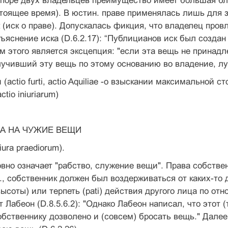
споре двух владельцев преимущество имеет большая бл
тоящее время). В юстин. праве применялась лишь для 
 (иск о праве). Допускалась фикция, что владелец пров
яснение иска (D.6.2.17): “Публицианов иск был создан 
м этого является эксцепция: "если эта вещь не принадл
лучивший эту вещь по этому основанию во владение, лу
 (actio furti, actio Aquiliae -о взыскании максимальной
tio iniuriarum)
АВА НА ЧУЖИЕ ВЕЩИ
iura praediorum).
ловно означает "рабство, служение вещи". Права собств
.о., собственник должен был воздерживаться от каких-то
ысоты) или терпеть (pati) действия другого лица по о
т Лабеон (D.8.5.6.2): "Однако Лабеон написал, что этот 
собственнику дозволено и (совсем) бросать вещь." Дале