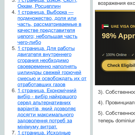
1 страница. Бэкон, Скотт,
возражения excep
Оккам, Росцеллин
1 страница. Выборка —
подмножество, доля или
часть, рассматриваемые в
качестве представителя
целого; небольшая часть
чего-либо
1 страница. Для работы
двигателя внутреннего
сгорания необходимо
своевременно наполнять
цилиндры свежей горючей
смесью и освобождать их от
от­работавших газов
1 страница. Економічний
3). Собственно
вибір - вибір найкращого
серед альтернативних
4). Провинциал
варіантів, який дозволяє
5). Собственно
досягти максимального
задоволення потреб за
теперь dominium
мінімуму витрат.
1 страница. Исходные