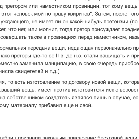
д претором или наместником провинции, тот кому вещь п
 этот человек мой по праву квиритов". Затем, после тог
уждающего, не имеет ли он какой-нибудь претензии (по
ет, что нет, или молчит, тогда претор присуждает пре
совершать также в провинциях перед наместником, называ
неформальная передача вещи, недающая первоначально пр
днако преторы где-то со II в. до н.э. стали защищать и
еместно заменила манципацию, в свою очередь приобр
числа свидетелей и т.д.)
я, то есть изготовление по договору новой вещи, котор
азавший вещь, имеет против изготовителя иск о воровстве
на собственником создатель являлся лишь в случае, е
жому материалу прибавил еще и свой.
 таблиц признали законным присвоение бесхозной вещи