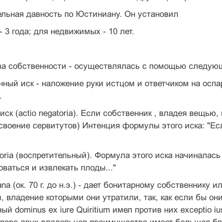
ельная давность по Юстиниану. Он установил
 3 года; для недвижимых - 10 лет.
ава собственности - осуществлялась с помощью следую
нный иск - наложение руки истцом и ответчиком на осп
.
 иск (actio negatoria). Если собственник , владея вещью
своение сервитутов) Интенция формулы этого иска: "Ес
bitoria (воспретительный). Формула этого иска начиналас
ваться и извлекать плоды..."
ciana (ок. 70 г. до н.э.) - дает бонитарному собственник
, владение которыми они утратили, так, как если бы они
й dominus ex iure Quiritium имел против них exceptio i