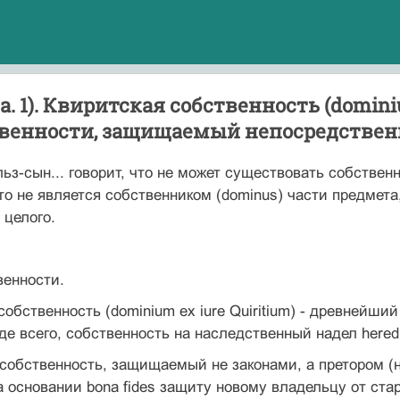
а. 1). Квиритская собственность (domini
твенности, защищаемый непосредствен
ельз-сын... говорит, что не может существовать собствен
кто не является собственником (dominus) части предмета
 целого.
венности.
 собственность (dominium ex iure Quiritium) - древней
де всего, собственность на наследственный надел here
 собственность, защищаемый не законами, а претором (на
а основании bona fides защиту новому владельцу от ста