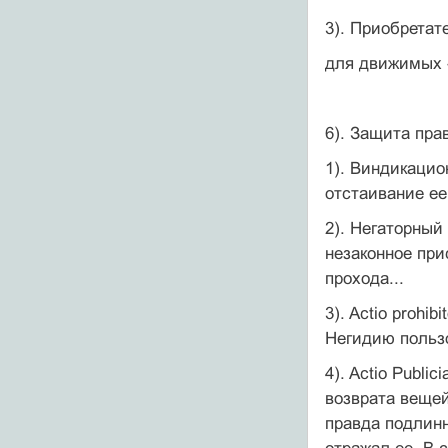
3). Приобретат
для движимых -
6). Защита пр
1). Виндикацио
отстаивание ее
2). Негаторный
незаконное при
прохода...
3). Actio prohi
Негидию пользо
4). Actio Publi
возврата вещей
правда подлинны