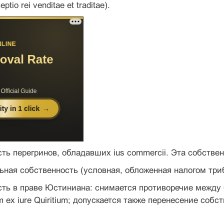
tio rei venditae et traditae).
сть перегринов, обладавших ius commercii. Эта собстве
ьная собственность (условная, обложенная налогом три
сть в праве Юстиниана: снимается противоречие между 
 ex iure Quiritium; допускается также перенесение собс