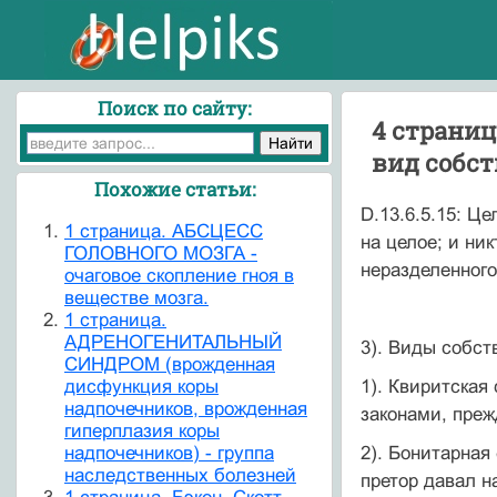
Поиск по сайту:
4 страниц
вид собс
Похожие статьи:
D.13.6.5.15: Ц
1 страница. АБСЦЕСС
на целое; и ни
ГОЛОВНОГО МОЗГА -
неразделенного
очаговое скопление гноя в
веществе мозга.
1 страница.
АДРЕНОГЕНИТАЛЬНЫЙ
3). Виды собст
СИНДРОМ (врожденная
дисфункция коры
1). Квиритская
надпочечников, врожденная
законами, преж
гиперплазия коры
надпочечников) - группа
2). Бонитарная
наследственных болезней
претор давал н