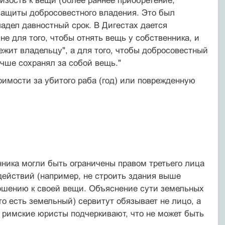
изость к вещи (более раннее приобретение,
защиты добросовестного владения. Это был
ладел давностный срок. В Дигестах дается
не для того, чтобы отнять вещь у собственника, и
ежит владельцу", а для того, чтобы добросовестный
чше сохранял за собой вещь."
 стоимости за убитого раба (год) или поврежденную
енника могли быть ограничены правом третьего лица
 действий (например, не строить здания выше
тношению к своей вещи. Объяснение сути земельных
(то есть земельный) сервитут обязывает не лицо, а
е римские юристы подчеркивают, что не может быть