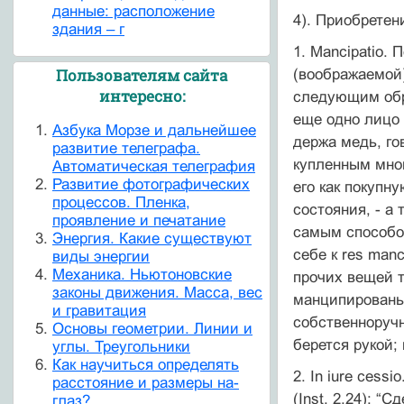
данные: расположение
4). Приобретен
здания – г
1. Mancipatio.
Пользователям сайта
(воображаемой
интересно:
следующим обра
еще одно лицо 
Азбука Морзе и дальнейшее
держа медь, го
развитие телеграфа.
купленным мною
Автоматическая телеграфия
Развитие фотографических
его как покупн
процессов. Пленка,
состояния, - а
проявление и печатание
самым способом
Энергия. Какие существуют
себе к res man
виды энергии
Механика. Ньютоновские
прочих вещей т
законы движения. Масса, вес
манципированы,
и гравитация
собственноручн
Основы геометрии. Линии и
берется рукой
углы. Треугольники
Как научиться определять
2. In iure ces
расстояние и размеры на-
(Inst. 2.24): 
глаз?