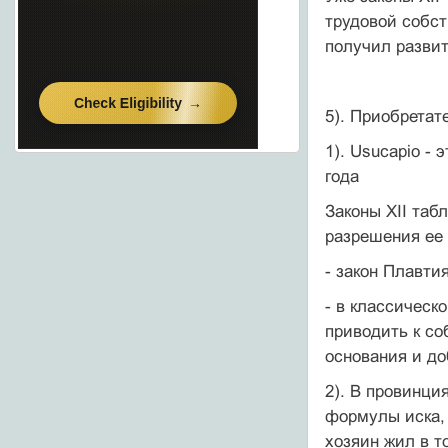
трудовой собст
получил развит
5). Приобретат
1). Usucapio -
года
Законы XII таб
разрешения ее 
- закон Плавтия
- в классическ
приводить к со
основания и до
2). В провинци
формулы иска, 
хозяин жил в т