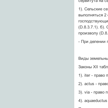
сервитута на с
1). Сельские се
выполняться 2 
господствующи
(D.8.3.7.1). б
произволу (D.8.
- При делении 
Виды земельны
Законы XII таб
1). iter - прав
2). actus - прав
3). via - право 
4). aquaeductus