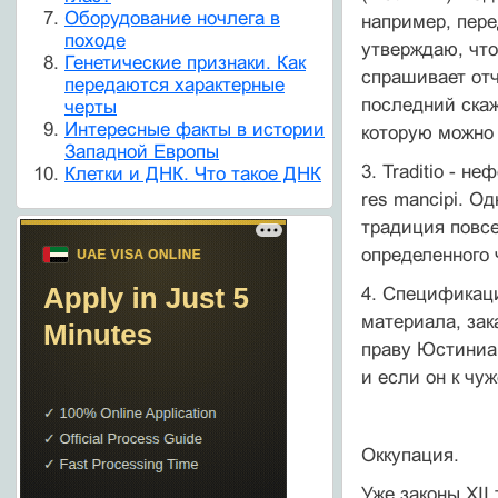
Оборудование ночлега в
например, пере
походе
утверждаю, что
Генетические признаки. Как
спрашивает отч
передаются характерные
последний скаж
черты
Интересные факты в истории
которую можно 
Западной Европы
3. Traditio - 
Клетки и ДНК. Что такое ДНК
res mancipi. О
традиция повс
определенного 
4. Спецификаци
материала, зак
праву Юстиниа
и если он к чу
Оккупация.
Уже законы XII