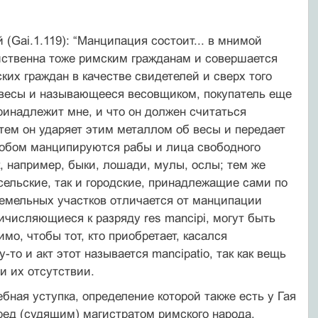
(Gai.1.119): “Манципация состоит... в мнимой
йственна тоже римским гражданам и совершается
их граждан в качестве свидетелей и сверх того
е весы и называющееся весовщиком, покупатель еще
принадлежит мне, и что он должен считаться
тем он ударяет этим металлом об весы и передает
пособом манципируются рабы и лица свободного
ак, например, быки, лошади, мулы, ослы; тем же
ельские, так и городские, принадлежащие сами по
оземельных участков отличается от манципации
ичисляющиеся к разряду res mancipi, могут быть
о, чтобы тот, кто приобретает, касался
то и акт этот называется mancipatio, так как вещь
и их отсутствии.
ебная уступка, определение которой также есть у Гая
перед (судящим) магистратом римского народа,