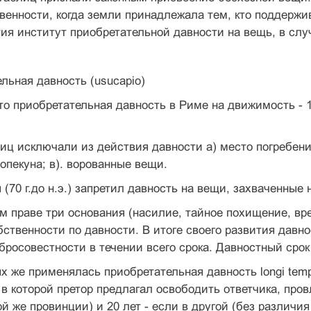
венности, когда земли принадлежала тем, кто поддерж
ия институт приобретательной давности на вещь, в слу
ельная давность (usucapio)
 это приобретательная давность в Риме на движимость - 1
лиц исключали из действия давности а) место погребени
опекуна; в). ворованные вещи.
 (70 г.до н.э.) запретил давность на вещи, захваченные
ом праве три основания (насилие, тайное похищение, 
бственности по давности. В итоге своего развития давно
бросовестности в течении всего срока. Давностный срок
ях же применялась приобретательная давность longi tempo
в которой претор предлагал освободить ответчика, пр
ой же провинции) и 20 лет - если в другой (без разли