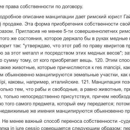
ие права собственности по договору.
 Подробное описание манципации дает римский юрист Гай 
) продаже. Эта форма приобретения собственности сво
зом. Пригласив не менее 5-ти совершеннолетних римск
того же состояния, которое держало бы в руках медны
ворит так: "утверждаю, что этот раб по праву квиритов 
 за этот металл и посредством этих медных весов"; за
ую сумму тому, от кого приобретает вещь. 120. Этим с
 также животные, которые причисляются к res mancipi, к
 обыкновенно манципируются земельные участки, как с
cipi, каковы, например, италийские. 121. Манципация п
олько тем, что рабы и свободные, а равно животные, пр
 только непосредственно присутствуя, причем необходим
о того самого предмета, который ему передается; потому-
; недвижимые же имения манципируются обыкновенно пр
sio. Не менее важный способ переноса собственности -суд
“Сделка in jure cessio совершается следующим образом: 