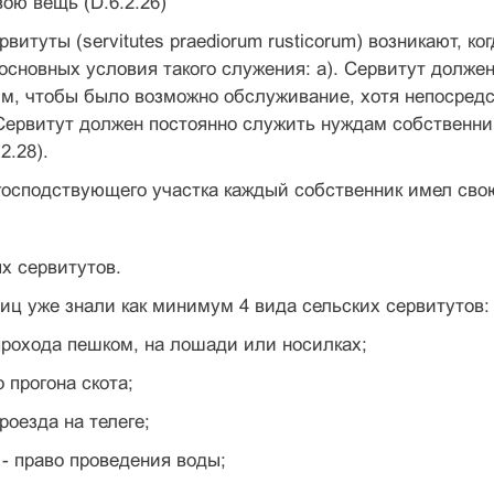
вою вещь (D.6.2.26)
рвитуты (servitutes praediorum rusticorum) возникают, к
основных условия такого служения: а). Сервитут долже
м, чтобы было возможно обслуживание, хотя непосредс
). Сервитут должен постоянно служить нуждам собственни
2.28).
господствующего участка каждый собственник имел сво
х сервитутов.
лиц уже знали как минимум 4 вида сельских сервитутов:
о прохода пешком, на лошади или носилках;
о прогона скота;
проезда на телеге;
 - право проведения воды;