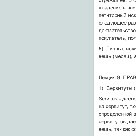
отражал ее. В 
владение в нас
петиторный иск
следующее разъ
доказательство
покупатель, по
5). Личные иски
вещь (месяц), ac
Лекция 9. ПР
1). Сервитуты (
Servitus - дос
на сервитут, т
определенной в
сервитутов дае
вещь, так как 