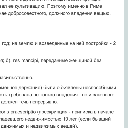
ивал ее культивацию. Поэтому именно в Риме
чае добросовестного, должного владения вещью.
 год; на землю и возведенные на ней постройки - 2
я; б). res mancipi, переданные женщиной без
 насильственно.
временное держание) были объявлены неспособными
сть требовала не только владения , но и законного
 должен течь непрерывно.
ris praescriptio (прескрипция - приписка в начале
овладевшего недвижимостью 10 лет (если бывший
чия движимых и недвижимых вещей).