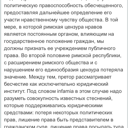
политиче­скую правоспособность обесчещенного,
предоставляя дальней­шее определение его
участи нравственному чувству общества. В той
мере, в которой римская цензура нравов
является посто­янным органом, влияющим на
государственное положение граж­дан, мы
должны признать ее учреждением публичного
права. Во второй половине римской республики,
с расширением рим­ского общества и с
нарушением его единообразия цензура по­теряла
значение. Между тем, претор рассматривает
бесчестие как исключительно юридический
институт. Под словом infamia в этом случае надо
разуметь совокупность известных стесне­ний,
которые поддерживались юридическими
средствами: по­теря некоторых политических
прав, лишение права быть пред­ставителем в
гражданском суде, лишение права посылать туда