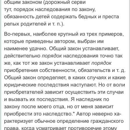
общим законом (дорожный серви­
тут, порядок наследования по закону,
обязанность детей содержать бедных и преста­
релых родителей и т. п.).
Во-первых, наиболее крупный из трех примеров,
которые приведены автором, выбран им
наименее удачно. Общий закон устанавливает,
действительно
порядок
наследования точно так
же, как тот же закон устанавливает
порядок
приобретения соб­ственности, обязательств и т. д.
Общий закон определяет, в ка­ких случаях и какие
юридические последствия наступают. Но от воли
приобретателей зависит осуществить эти случаи
и вызвать их последствия. Я наследник по
закону после моего отца, но от меня зависит
приобрести это наследство.* Автор неверно ха­
рактеризует обычное определение гражданского
права, когда ус­матривает противоречие этому