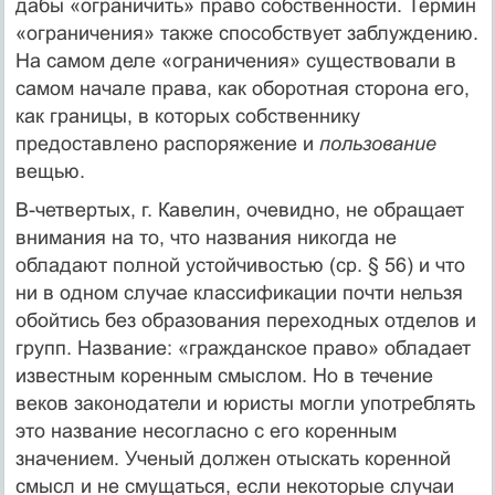
дабы «ограничить» право собствен­ности. Термин
«ограничения» также способствует заблуждению.
На самом деле «ограничения» существовали в
самом начале пра­ва, как оборотная сторона его,
как границы, в которых собствен­нику
предоставлено распоряжение и
пользование
вещью.
В-четвертых, г. Кавелин, очевидно, не обращает
внимания на то, что названия никогда не
обладают полной устойчивостью (ср. § 56) и что
ни в одном случае классификации почти нельзя
обой­тись без образования переходных отделов и
групп. Название: «гражданское право» обладает
известным коренным смыслом. Но в течение
веков законодатели и юристы могли употреблять
это название несогласно с его коренным
значением. Ученый дол­жен отыскать коренной
смысл и не смущаться, если некоторые случаи