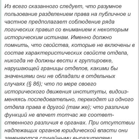
Из всего сказанного следует, что разумное
пользование разде­лением права на публичное и
частное предполагает соблюдение ряда
логических правил со вниманием к некоторым
историческим истинам. Именно должно
помнить, что свойства, которые не вклю­чены в
состав характеристических свойств отдела,
никогда не должны вести к группировке,
нарушающей границы отделов, ка­кими бы
значениями они не обладали в отдельных
случаях (§ 86); что по мере своего
исторического движения институты, видоиз­
меняясь последовательно, переходят из одного
отдела права в дру­гой (там же); что различие
функций не влечет тотчас же соответ­
ственного различия в органах. При отсутствии
надлежащих органов юридической власти они
заменяются случайными выразителями