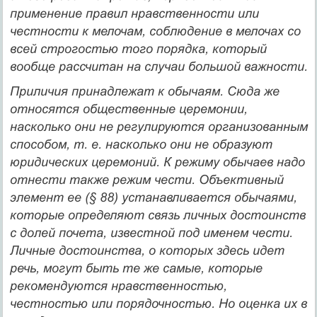
применение правил нравственности или
честности к мелочам, со­блюдение в мелочах со
всей строгостью того порядка, который
вообще рассчитан на случаи большой важности.
Приличия принадлежат к обычаям. Сюда же
относятся об­щественные церемонии,
насколько они не регулируются органи­зованным
способом, т. е. насколько они не образуют
юридиче­ских церемоний. К режиму обычаев надо
отнести также режим чести. Объективный
элемент ее (§ 88) устанавливается обычая­ми,
которые определяют связь личных достоинств
с долей поче­та, известной под именем чести.
Личные достоинства, о кото­рых здесь идет
речь, могут быть те же самые, которые
рекомендуются нравственностью,
честностью или порядочностью. Но оценка их в