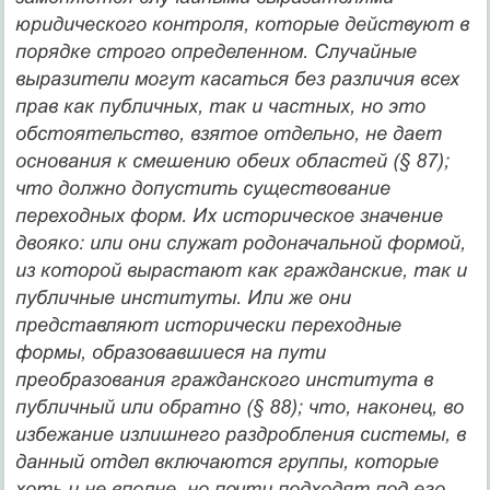
юридического контроля, которые действуют в
порядке строго оп­ределенном. Случайные
выразители могут касаться без различия всех
прав как публичных, так и частных, но это
обстоятельство, взятое отдельно, не дает
основания к смешению обеих областей (§ 87);
что должно допустить существование
переходных форм. Их историческое значение
двояко: или они служат родоначальной формой,
из которой вырастают как гражданские, так и
публич­ные институты. Или же они
представляют исторически переход­ные
формы, образовавшиеся на пути
преобразования гражданс­кого института в
публичный или обратно (§ 88); что, наконец, во
избежание излишнего раздробления системы, в
данный отдел включаются группы, которые
хоть и не вполне, но почти подходят под его