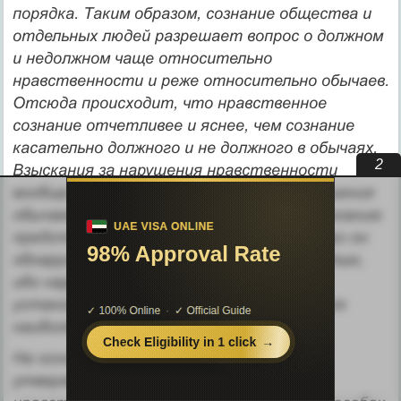
порядка. Таким образом, сознание общества и
отдельных людей разрешает вопрос о должном
и недолжном чаще относи­тельно
нравственности и реже относительно обычаев.
Отсюда происходит, что нравственное
сознание отчетливее и яснее, чем сознание
касательно должного и не должного в обычаях.
1
Взыска­ния за нарушения нравственности
вообще мягче, нежели взыска­ния за нарушения
обычаев: в последнем случае повод к взыска­нию
представляется реже, но зато, коль скоро он
обнаружился, налагается со всей резкостью,
ибо нарушение порядка, наиболее
установившегося, всегда представляется
наиболее дерзким.
На основании сказанного мы не можем
утверждать, что ко­рень различия