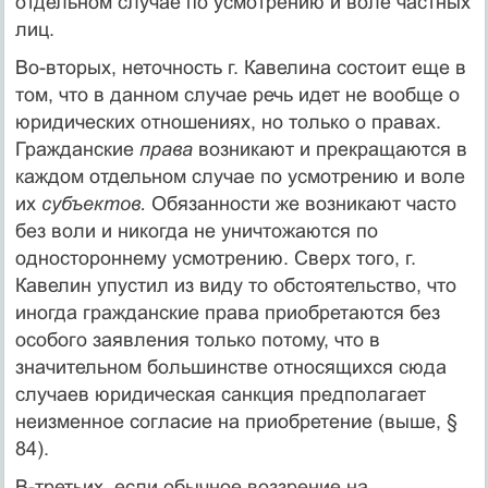
отдельном случае по усмотрению и воле частных
лиц.
Во-вторых, неточность г. Кавелина состоит еще в
том, что в данном случае речь идет не вообще о
юридических отношени­ях, но только о правах.
Гражданские
права
возникают и прекра­щаются в
каждом отдельном случае по усмотрению и воле
их
субъектов.
Обязанности же возникают часто
без воли и никог­да не уничтожаются по
одностороннему усмотрению. Сверх того, г.
Кавелин упустил из виду то обстоятельство, что
иногда граж­данские права приобретаются без
особого заявления только по­тому, что в
значительном большинстве относящихся сюда
случа­ев юридическая санкция предполагает
неизменное согласие на приобретение (выше, §
84).
В-третьих, если обычное воззрение на