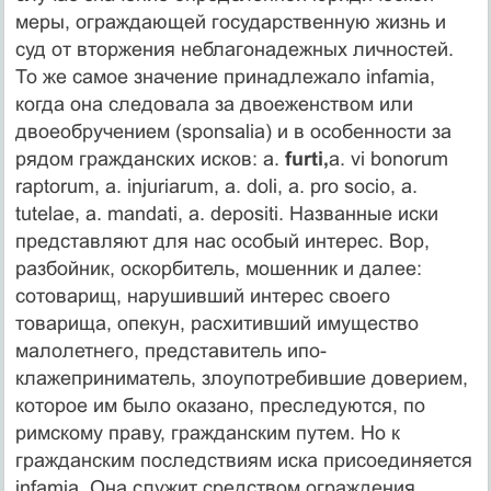
меры, ограждаю­щей государственную жизнь и
суд от вторжения неблагонадеж­ных личностей.
То же самое значение принадлежало infamia,
когда она следовала за двоеженством или
двоеобручением (sponsalia) и в особенности за
рядом гражданских исков: a.
furti,
a. vi bonorum
raptorum, a. injuriarum, a. doli, a. pro socio, a.
tutelae, a. mandati, a. depositi. Названные иски
представляют для нас особый интерес. Вор,
разбойник, оскорбитель, мошенник и далее:
сотоварищ, нарушивший интерес своего
товарища, опе­кун, расхитивший имущество
малолетнего, представитель ипо-
клажеприниматель, злоупотребившие доверием,
которое им было оказано, преследуются, по
римскому праву, гражданским путем. Но к
гражданским последствиям иска присоединяется
infamia. Она служит средством ограждения