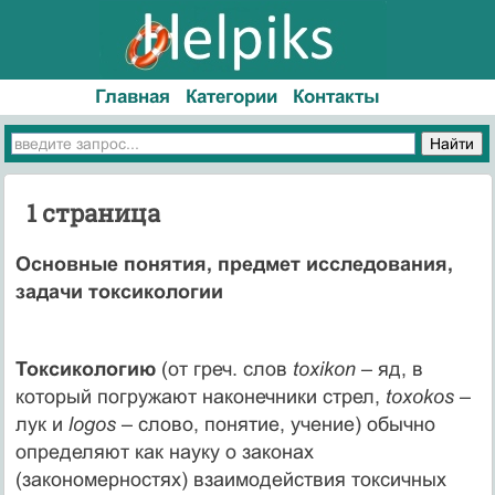
Главная
Категории
Контакты
1 страница
Основные понятия, предмет исследования,
задачи токсикологии
Токсикологию
(от греч. слов
toxikon
– яд, в
который погружают наконечники стрел,
toxokos
–
лук и
logos
– слово, понятие, учение) обычно
определяют как науку о законах
(закономерностях) взаимодействия токсичных