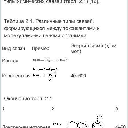
типы химических связей (табл. 2.1) [16].
Таблица 2.1. Различные типы связей,
формирующихся между токсикантами и
молекулами-мишенями организма
Энергия связи (кДж/
Вид связи
Пример
мол)
Ионная
Ковалентная
40–600
Окончание табл. 2.1
1
2
3
Донорно-акцепторная
4–20