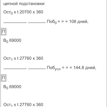
цепной подстановки:
Ост
х t 20700 х 360
0
Поб
= = = 108 дней,
0
П
В
69000
0
Ост
х t 27760 х 360
1
Поб
= = = 144,8 дней,
усл
П
В
69000
0
Ост
х t 27760 х 360
1