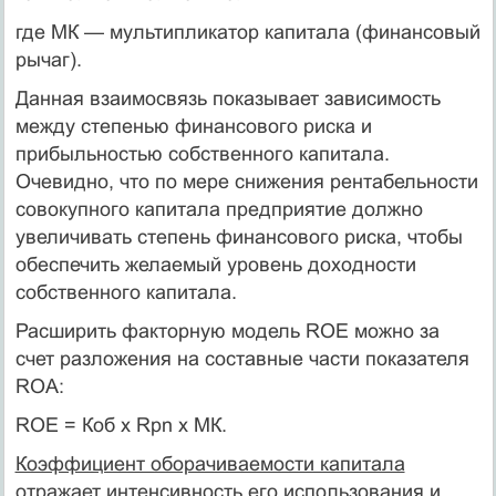
где МК — мультипликатор капитала (финансовый
рычаг).
Данная взаимосвязь показывает зависимость
между степенью финансового риска и
прибыльностью собственного капитала.
Очевидно, что по мере снижения рентабельности
со­вокупного капитала предприятие должно
увеличивать сте­пень финансового риска, чтобы
обеспечить желаемый уровень доходности
собственного капитала.
Расширить факторную модель ROE можно за
счет разложе­ния на составные части показателя
ROA:
ROE = Коб х Rpn х МК.
Коэффициент оборачиваемости капитала
отражает ин­тенсивность его использования и