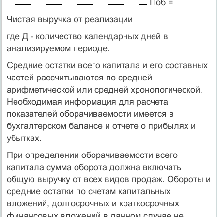
Поб =
Чистая выручка от реализации
где Д - количество календарных дней в
анализируемом перио­де.
Средние остатки всего капитала и его составных
частей рас­считываются по средней
арифметической или средней хронологической.
Необходимая инфор­мация для расчета
показателей оборачиваемости имеется в
бухгалтерском балансе и отчете о прибылях и
убытках.
При определении оборачиваемости всего
капитала сумма оборота должна включать
общую выручку от всех видов про­даж. Обороты и
средние ос­татки по счетам капитальных
вложений, долгосрочных и крат­косрочных
финансовых вложений в данном случае не