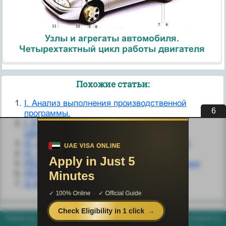
Узлы и агрегаты автомобиля.
Четырехтактный цикл работы двигателя
Похожие статьи:
I. Анализ выполнения производственной
5
программы.
I. К АНАЛИЗУ ПОЛНОСТЬЮ
ЦЕНТРАЛИЗОВАННОГО ХОЗЯЙСТВА
III. Методы количественного анализа ЛРС
III. Состояние капитала банка
PEST- анализ муниципального образования
PEST-анализ факторов макросреды
Q Анализ валюты баланса
helpiks.org - Хелпикс.Орг - 2014-2026 год. Материал сайта представляется