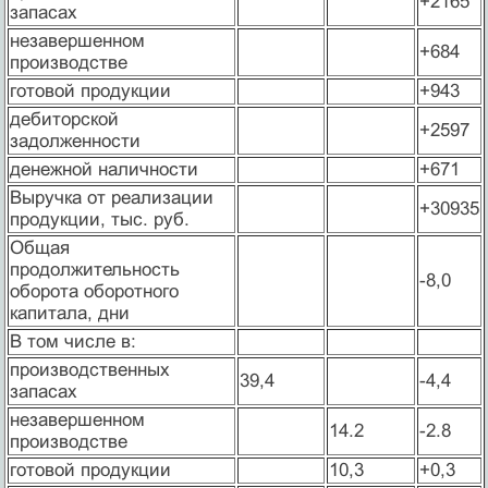
+2165
запасах
незавершенном
+684
производстве
готовой продукции
+943
дебиторской
+2597
задолженности
денежной наличности
+671
Выручка от реализации
+30935
продукции, тыс. руб.
Общая
продолжительность
-8,0
оборота оборот­ного
капитала, дни
В том числе в:
производственных
39,4
-4,4
запасах
незавершенном
14.2
-2.8
производстве
готовой продукции
10,3
+0,3