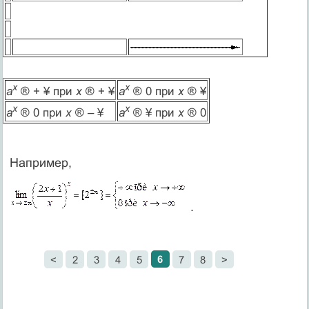
x
x
а
® + ¥ при
х
® + ¥
а
® 0 при
х
® ¥
x
x
а
® 0 при
х
® – ¥
а
® ¥ при
х
® 0
Например,
.
6
<
2
3
4
5
7
8
>