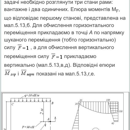
задачі необхідно розглянути три стани рами:
вантажне і два одиничних. Епюра моментів M
,
F
що відповідає першому станові, представлена на
мал.5.13,б. Для обчислення горизонтального
переміщення прикладаємо в точці
А
по напрямку
шуканого переміщення (тобто горизонтально)
силу
, а для обчислення вертикального
переміщення силу
прикладаємо
вертикально (мал.5.13,в,д). Відповідні епюри
і
показані на мал.5.13,г,е.