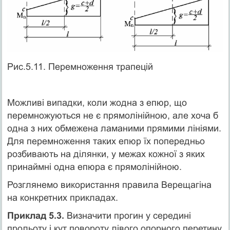
Рис.5.11. Перемноження трапецій
Можливі випадки, коли жодна з епюр, що
перемножуються не є прямолінійною, але хоча б
одна з них обмежена ламаними прямими лініями.
Для перемноження таких епюр їх попередньо
розбивають на ділянки, у межах кожної з яких
принаймні одна епюра є прямолінійною.
Розглянемо використання правила Верещагіна
на конкретних прикладах.
Приклад 5.3.
Визначити прогин у середині
прольоту і кут повороту лівого опорного перетину