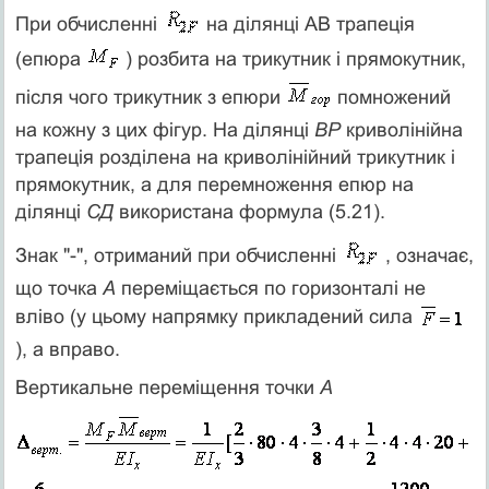
При обчисленні
на ділянці АВ трапеція
(епюра
) розбита на трикутник і прямокутник,
після чого трикутник з епюри
помножений
на кожну з цих фігур. На ділянці
ВР
криволінійна
трапеція розділена на криволінійний трикутник і
прямокутник, а для перемноження епюр на
ділянці
СД
використана формула (5.21).
Знак "-", отриманий при обчисленні
, означає,
що точка
А
переміщається по горизонталі не
вліво (у цьому напрямку прикладений сила
), а вправо.
Вертикальне переміщення точки
А