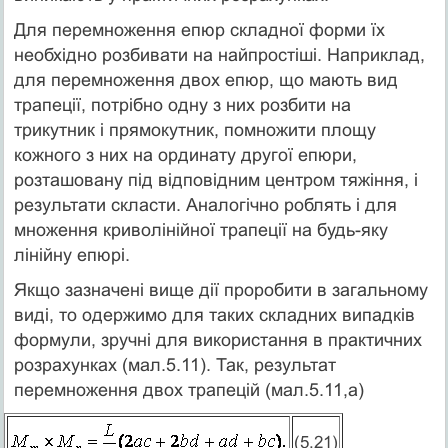
Для перемноження епюр складної форми їх
необхідно розбивати на найпростіші. Наприклад,
для перемноження двох епюр, що мають вид
трапеції, потрібно одну з них розбити на
трикутник і прямокутник, помножити площу
кожного з них на ординату другої епюри,
розташовану під відповідним центром тяжіння, і
результати скласти. Аналогічно роблять і для
множення криволінійної трапеції на будь-яку
лінійну епюрі.
Якщо зазначені вище дії проробити в загальному
виді, то одержимо для таких складних випадків
формули, зручні для використання в практичних
розрахунках (мал.5.11). Так, результат
перемноження двох трапецій (мал.5.11,а)
(5.21)