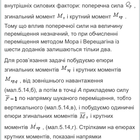
внутрішніх силових фактори: поперечна сила
,
згинальний момент
і крутний момент
.
Тому що вплив поперечної сили на величину
переміщення незначний, то при обчисленні
переміщення методом Мора і Верещагіна із
шести доданків залишаються тільки два.
Для розв’язання задачі побудуємо епюри
згинальних моментів
і крутних моментів
, від зовнішнього навантаження
(мал.5.14,б), а потім в точці
А
прикладемо силу
по напрямку шуканого переміщення, тобто
вертикального (мал.5.14,в), і побудуємо одиничні
епюри згинальних моментів
і крутних
моментів
, (мал.5.14,г). Стрілками на епюрах
крутних моментів, показані напрямки