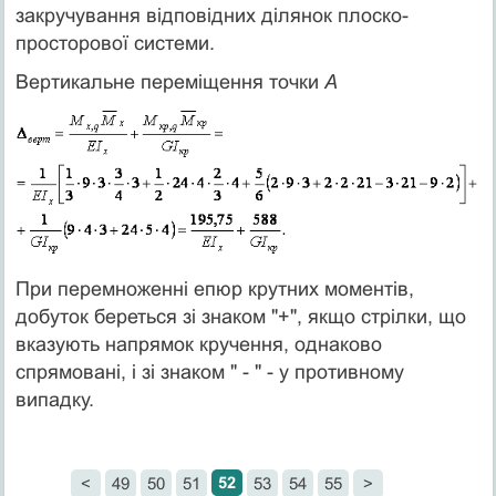
закручування відповідних ділянок плоско-
просторової системи.
Вертикальне переміщення точки
А
При перемноженні епюр крутних моментів,
добуток береться зі знаком "+", якщо стрілки, що
вказують напрямок кручення, однаково
спрямовані, і зі знаком " - " - у противному
випадку.
52
<
49
50
51
53
54
55
>