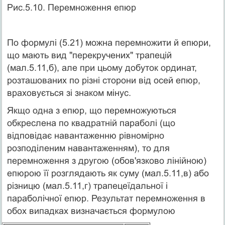
Рис.5.10. Перемноження епюр
По формулі (5.21) можна перемножити й епюри,
що мають вид "перекручених" трапецій
(мал.5.11,б), але при цьому добуток ординат,
розташованих по різні сторони від осей епюр,
враховується зі знаком мінус.
Якщо одна з епюр, що перемножуються
обкреслена по квадратній параболі (що
відповідає навантаженню рівномірно
розподіленим навантаженням), то для
перемноження з другою (обов'язково лінійною)
епюрою її розглядають як суму (мал.5.11,в) або
різницю (мал.5.11,г) трапецеїдальної і
параболічної епюр. Результат перемноження в
обох випадках визначається формулою