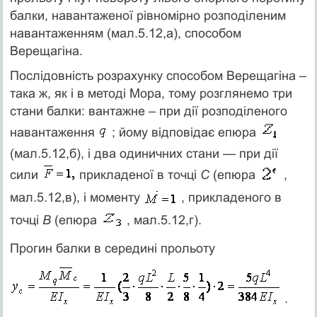
балки, навантаженої рівномірно розподіленим
навантаженням (мал.5.12,а), способом
Верещагіна.
Послідовність розрахунку способом Верещагіна –
така ж, як і в методі Мора, тому розглянемо три
стани балки: вантажне – при дії розподіленого
навантаження
; йому відповідає епюра
(мал.5.12,б), і два одиничних стани — при дії
сили
прикладеної в точці
С
(епюра
,
мал.5.12,в), і моменту
, прикладеного в
точці
В
(епюра
, мал.5.12,г).
Прогин балки в середині прольоту
.