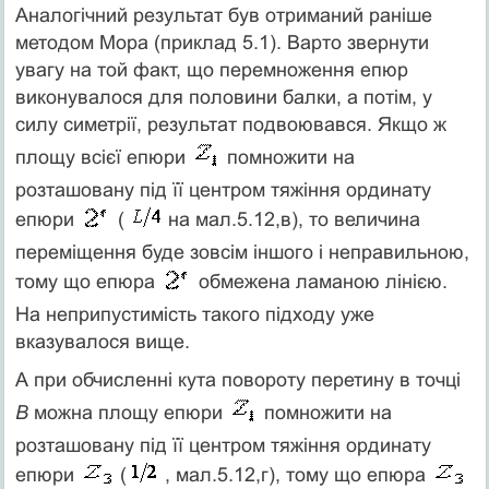
Аналогічний результат був отриманий раніше
методом Мора (приклад 5.1). Варто звернути
увагу на той факт, що перемноження епюр
виконувалося для половини балки, а потім, у
силу симетрії, результат подвоювався. Якщо ж
площу всієї епюри
помножити на
розташовану під її центром тяжіння ординату
епюри
(
на мал.5.12,в), то величина
переміщення буде зовсім іншого і неправильною,
тому що епюра
обмежена ламаною лінією.
На неприпустимість такого підходу уже
вказувалося вище.
А при обчисленні кута повороту перетину в точці
В
можна площу епюри
помножити на
розташовану під її центром тяжіння ординату
епюри
(
, мал.5.12,г), тому що епюра