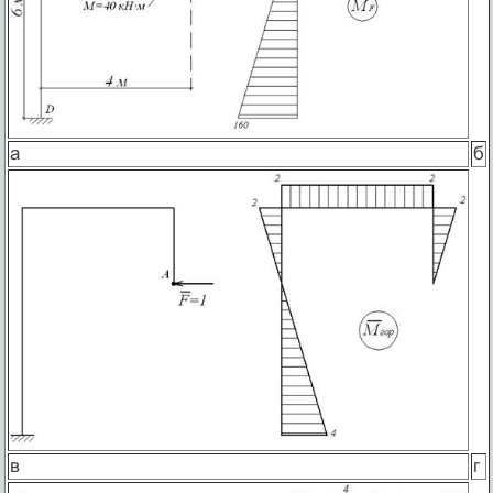
а
б
в
г