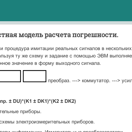
тная модель расчета погрешности.
и процедура имитации реальных сигналов в нескольких
ользуя ту же схему и задание с помощью ЭВМ выполня
ное значение в форму выходного сигнала.
преобраз. ---> коммутатор. ---> уси
р. ± DU)*(K1 ± DK1)*(K2 ± DK2)
тельные приборы.
 схемы электроизмерительных приборов.