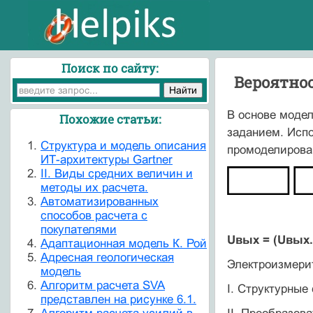
Поиск по сайту:
Вероятнос
В основе модел
Похожие статьи:
заданием. Исп
Cтруктура и модель описания
промоделирован
ИТ-архитектуры Gartner
II. Виды средних величин и
методы их расчета.
Автоматизированных
способов расчета с
покупателями
Uвых = (Uвых.п
Адаптационная модель К. Рой
Адресная геологическая
Электроизмери
модель
Алгоритм расчета SVA
I. Структурные
представлен на рисунке 6.1.