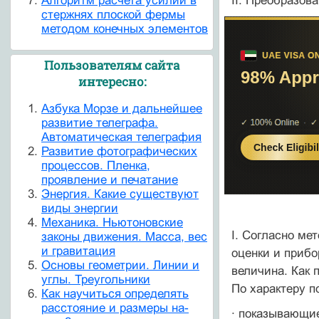
Алгоритм расчета усилий в
II. Преобразов
стержнях плоской фермы
методом конечных элементов
Пользователям сайта
интересно:
Азбука Морзе и дальнейшее
развитие телеграфа.
Автоматическая телеграфия
Развитие фотографических
процессов. Пленка,
проявление и печатание
Энергия. Какие существуют
виды энергии
Механика. Ньютоновские
I. Согласно ме
законы движения. Масса, вес
и гравитация
оценки и прибо
Основы геометрии. Линии и
величина. Как 
углы. Треугольники
По характеру 
Как научиться определять
расстояние и размеры на-
· показывающие