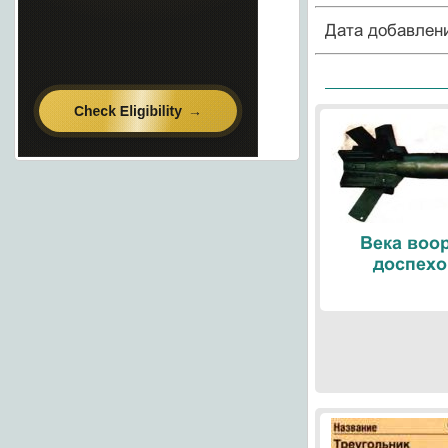
Дата добавлен
Века воо
доспехо