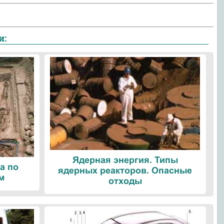
и:
Ядерная энергия. Типы
а по
ядерных реакторов. Опасные
м
отходы