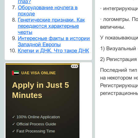
глаз?
Оборудование ночлега в
· интегрирующи
походе
· логометры. П
Генетические признаки. Как
передаются характерные
величины.
черты
У показывающи
Интересные факты в истории
Западной Европы
1) Визуальный 
Клетки и ДНК. Что такое ДНК
2) Регистрация
Последний тип 
на некотором н
Регистрирующи
регистрационн