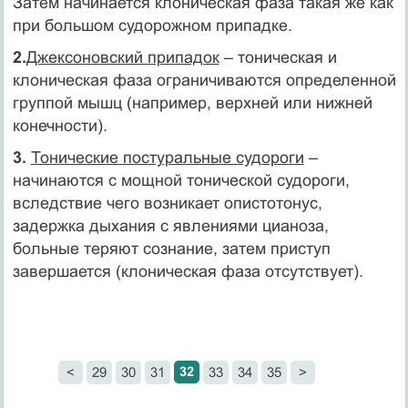
Затем начинается клоническая фаза такая же как
при большом судорожном припадке.
2.
Джексоновский припадок
– тоническая и
клоническая фаза ограничиваются определенной
группой мышц (например, верхней или нижней
конечности).
3.
Тонические постуральные судороги
–
начинаются с мощной тонической судороги,
вследствие чего возникает опистотонус,
задержка дыхания с явлениями цианоза,
больные теряют сознание, затем приступ
завершается (клоническая фаза отсутствует).
32
<
29
30
31
33
34
35
>