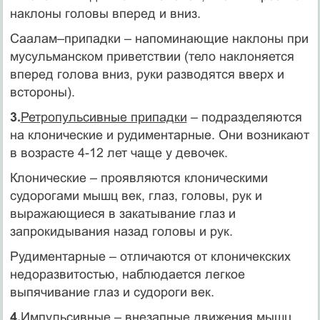
наклоны головы вперед и вниз.
Саалам–припадки – напоминающие наклоны при
мусульманском приветствии (тело наклоняется
вперед голова вниз, руки разводятся вверх и
встороны).
3.
Ретропульсивные припадки
– подразделяются
на клонические и рудиментарные. Они возникают
в возрасте 4-12 лет чаще у девочек.
Клонические – проявляются клоническими
судорогами мышц век, глаз, головы, рук и
выражающиеся в закатывание глаз и
запрокидывания назад головы и рук.
Рудиментарные – отличаются от клоничекских
недоразвитостью, наблюдается легкое
выпячивание глаз и судороги век.
4.
Импульсивные
– внезапные движения мышц