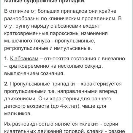
Малые судорожные припадки.
В отличие от больших припадков они крайне
разнообразны по клиническим проявлениям. В
эту группу наряду с абсансами входят
кратковременные пароксизмы изменения
мышечного тонуса - пропульсивные,
ретропульсивные и импульсивные.
1.
К абсансам
– относятся состояния с внезапно
– кратковременно на несколько секунд,
выключением сознания.
2.
Пропульсивные припадки
– характеризуется
пропульсивными т.е. направленными вперед
движениями. Они характерны для раннего
детского возраста (до 4-х лет), чаще для
мальчиков.
Их разновидностью является «кивки» - серии
кивательных движений головой, клевки - резкие