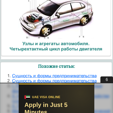
Узлы и агрегаты автомобиля.
Четырехтактный цикл работы двигателя
Похожие статьи:
Cущность и формы предпринимательства
5
Cущность и формы предпринимательства
I. Препараты, действующие на внеклеточные
формы вируса.
II. Непсихотические аффективные расстройства
(стертые формы МДП).
II. Приобретенные формы поведения.
Mod_rewrite (.htaccess) для выбора канонической