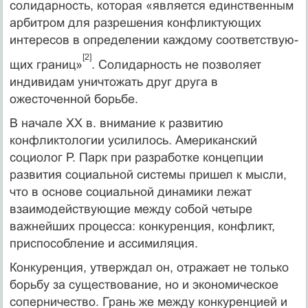
солидар­ность, которая «является единственным
арбитром для разрешения конфликтующих
интересов в определении каждому соответствую­
[2]
щих границ»
. Солидарность не позволяет
индивидам уничтожать друг друга в
ожесточенной борьбе.
В начале XX в. внимание к развитию
конфликтологии усили­лось. Американский
социолог Р. Парк при разработке концепции
развития социальной системы пришел к мысли,
что в основе со­циальной динамики лежат
взаимодействующие между собой че­тыре
важнейших процесса: конкуренция, конфликт,
приспособ­ление и ассимиляция.
Конкуренция, утверждал он, отражает не только
борьбу за существование, но и экономическое
соперничество. Грань же между конкуренцией и