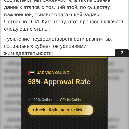
данных этапов с позиций этой, по существу,
важнейшей, основополагающей задачи.
Согласно П. И. Куконкову, этот процесс включает
следующие этапы:
- усиление неудовлетворенности различных
социальных субъ­ектов условиями
1
жизнедеятельности;
- обнаружение причинно-следственной связи
между характером объекта неудовлетворенности
и деятельностью других социальных субъектов,
вызывающее социальную напряженность;
- усиление социальной напряженности,
трансформирующейся в конфликтный
потенциал;
- аккумулирование конфликтного потенциала и
его переход в открытый социальный конфликт.