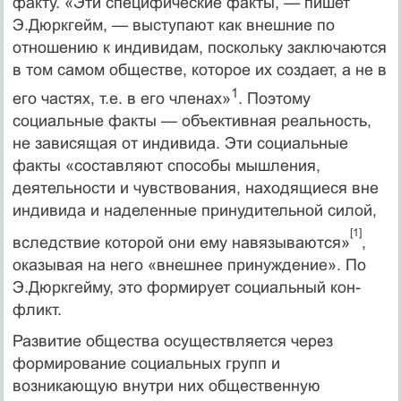
факту. «Эти специфические факты, — пишет
Э.Дюркгейм, — выступают как внешние по
отношению к индивидам, поскольку заключаются
в том самом обществе, которое их создает, а не в
1
его частях, т.е. в его членах»
. Поэтому
социальные факты — объективная реаль­ность,
не зависящая от индивида. Эти социальные
факты «состав­ляют способы мышления,
деятельности и чувствования, находя­щиеся вне
индивида и наделенные принудительной силой,
[1]
вследс­твие которой они ему навязываются»
,
оказывая на него «внешнее принуждение». По
Э.Дюркгейму, это формирует социальный кон­
фликт.
Развитие общества осуществляется через
формирование соци­альных групп и
возникающую внутри них общественную