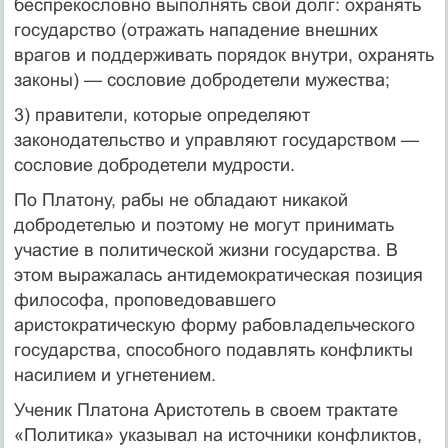
беспрекословно вы­полнять свой долг: охранять
государство (отражать нападение внешних
врагов и поддерживать порядок внутри, охранять
зако­ны) — сословие добродетели мужества;
3) правители, которые определяют
законодательство и управ­ляют государством —
сословие добродетели мудрости.
По Платону, рабы не обладают никакой
добродетелью и поэтому не могут принимать
участие в политической жизни государства. В
этом выражалась антидемократическая позиция
философа, про­поведовавшего
аристократическую форму рабовладельческого
государства, способного подавлять конфликты
насилием и угне­тением.
Ученик Платона Аристотель в своем трактате
«Политика» ука­зывал на источники конфликтов,