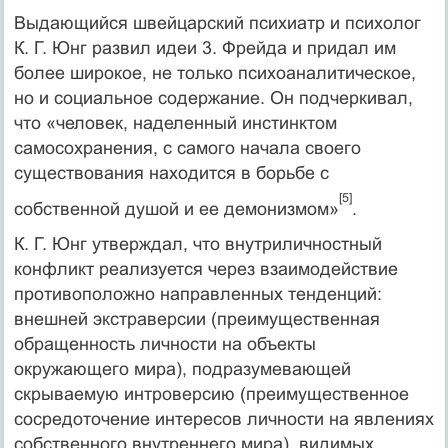
Выдающийся швейцарский психиатр и психолог
К. Г. Юнг раз­вил идеи 3. Фрейда и придал им
более широкое, не только психо­аналитическое,
но и социальное содержание. Он подчеркивал,
что «человек, наделенный инстинктом
самосохранения, с самого на­чала своего
существования находится в борьбе с
[5]
собственной душой и ее демонизмом»
.
К. Г. Юнг утверждал, что внутриличностный
конфликт реали­зуется через взаимодействие
противоположно направленных тен­денций:
внешней экстраверсии (преимущественная
обращенность личности на объекты
окружающего мира), подразумевающей
скрываемую интроверсию (преимущественное
сосредоточение интересов личности на явлениях
собственного внутреннего мира), видимых