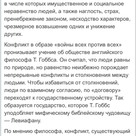
в числе которых имущественное и социальное
неравенство людей, а также наглость, страх,
пренеб­режение законом, несходство характеров,
чрезмерное возвышение одних и унижение
других.
Конфликт в образе «войны всех против всех»
пронизывает уче­ние об обществе английского
философа Т. Гоббса. Он считал, что люди равны
по природе, но равенство неизбежно порождает
не­прерывные конфликты и столкновения между
людьми. Чтобы избавиться от столкновений,
люди по взаимному согласию, по «договору»
переходят к государственному устройству. Так
обра­зуется государство, которое Т. Гоббс
уподобляет мифическому биб­лейскому чудовищу
— Левиафану.
По мнению философа, конфликт, существующий