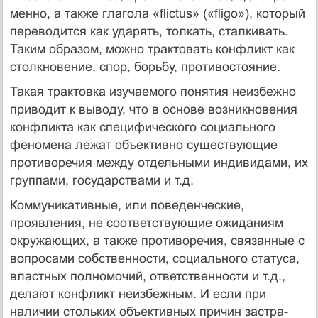
менно, а также глагола «flictus» («fligo»), который
переводится как ударять, толкать, сталкивать.
Таким образом, можно тракто­вать конфликт как
столкновение, спор, борьбу, противостоя­ние.
Такая трактовка изучаемого понятия неизбежно
приводит к выводу, что в основе возникновения
конфликта как специфиче­ского социального
феномена лежат объективно существующие
противоречия между отдельными индивидами, их
группами, госу­дарствами и т.д.
Коммуникативные, или поведенческие,
проявления, не соответ­ствующие ожиданиям
окружающих, а также противоречия, связан­ные с
вопросами собственности, социального статуса,
властных полномочий, ответственности и т.д.,
делают конфликт неизбеж­ным. И если при
наличии стольких объективных причин застра­