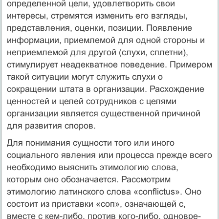
опреде­ленной цели, удовлетворить свои
интересы, стремятся изменить его взгляды,
представления, оценки, позиции. Появление
инфор­мации, приемлемой для одной стороны и
неприемлемой для дру­гой (слухи, сплетни),
стимулирует неадекватное поведение. При­мером
такой ситуации могут служить слухи о
сокращении штата в организации. Расхождение
ценностей и целей сотрудников с целями
организации является существенной причиной
для разви­тия споров.
Для понимания сущности того или иного
социального явления или процесса прежде всего
необходимо выяснить этимологию слова,
которым оно обозначается. Рассмотрим
этимологию ла­тинского слова «conflictus». Оно
состоит из приставки «соп», означающей с,
вместе с кем-либо, против кого-либо, одновре­