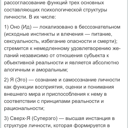
рассогласование функций трех основных
составля­ющих психологической структуры
личности. В их числе:
1) Оно {Ид) — локализовано в бессознательном
(исходные ин­стинкты и влечения — питание,
сексуальность, избегание опас­ности и смерти);
стремится к немедленному удовлетворению же­
ланий независимо от отношения субъекта к
объективной реаль­ности и является абсолютно
алогичным и аморальным;
2) Я (Эго) — сознание и самосознание личности
как функции восприятия, оценки и понимания
внешнего мира и приспособле­ния к нему в
соответствии с принципами реальности и
рациональ­ности;
3) Сверх-Я (Суперэго) — высшая инстанция в
структуре лич­ности, которая формируется в