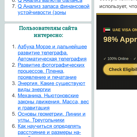
Q Анализ валюты баланса
Q Анализ запаса финансовой
использует, что
устойчивости (зоны
Пользователям сайта
интересно:
Азбука Морзе и дальнейшее
развитие телеграфа.
Автоматическая телеграфия
Развитие фотографических
процессов. Пленка,
проявление и печатание
Энергия. Какие существуют
виды энергии
Механика. Ньютоновские
законы движения. Масса, вес
и гравитация
Основы геометрии. Линии и
углы. Треугольники
Как научиться определять
расстояние и размеры на-