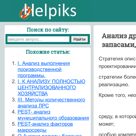
Поиск по сайту:
Анализ д
запасами,
Похожие статьи:
Стратегия опис
I. Анализ выполнения
проектировании
производственной
программы.
стратегии боле
I. К АНАЛИЗУ ПОЛНОСТЬЮ
реализацию.
ЦЕНТРАЛИЗОВАННОГО
ХОЗЯЙСТВА
Кроме того, не
III. Методы количественного
анализа ЛРС
PEST- анализ
среду, в котор
муниципального образования
PEST-анализ факторов
может;
макросреды
особую компет