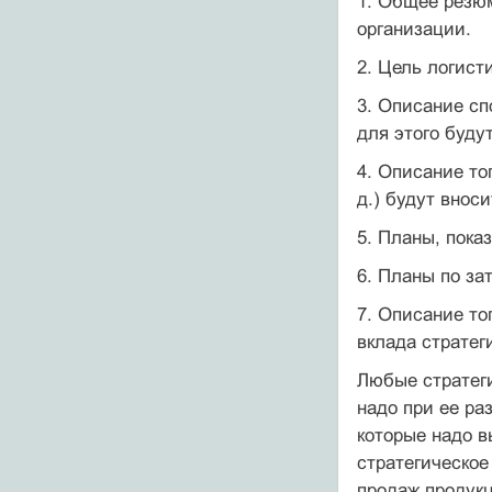
1. Общее резюм
организации.
2. Цель логист
3. Описание сп
для этого буду
4. Описание то
д.) будут внос
5. Планы, пок
6. Планы по за
7. Описание то
вклада стратег
Любые стратеги
надо при ее ра
которые надо в
стратегическое
продаж продукц