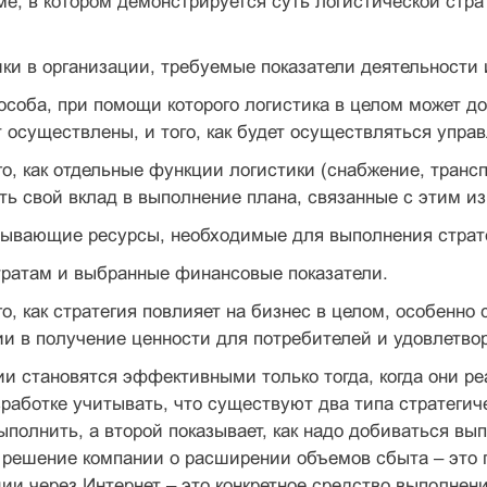
е, в котором демонстрируется суть логистической стра
ики в организации, требуемые показатели деятельности
особа, при помощи которого логистика в целом может д
т осуществлены, и того, как будет осуществляться упра
го, как отдельные функции логистики (снабжение, транспо
ить свой вклад в выполнение плана, связанные с этим и
азывающие ресурсы, необходимые для выполнения страт
тратам и выбранные финансовые показатели.
го, как стратегия повлияет на бизнес в целом, особенно 
ии в получение ценности для потребителей и удовлетвор
и становятся эффективными только тогда, когда они р
зработке учитывать, что существуют два типа стратегич
ыполнить, а второй показывает, как надо добиваться вы
 решение компании о расширении объемов сбыта – это 
ии через Интернет – это конкретное средство выполнен