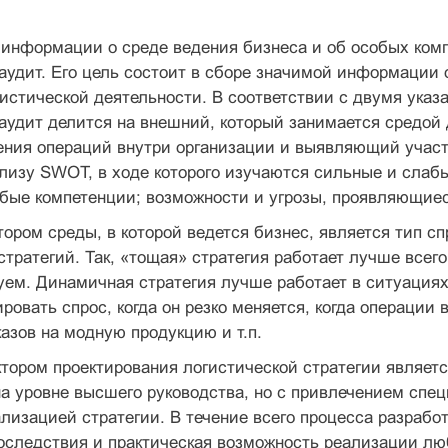
 информации о среде ведения бизнеса и об особых ком
аудит. Его цель состоит в сборе значимой информации
гистической деятельности. В соответствии с двумя ук
аудит делится на внешний, который занимается средой
ения операций внутри организации и выявляющий участ
лизу SWOT, в ходе которого изучаются сильные и слабые
бые компетенции; возможности и угрозы, проявляющиеся
ром среды, в которой ведется бизнес, является тип с
тратегий. Так, «тощая» стратегия работает лучше всего 
уем. Динамичная стратегия лучше работает в ситуациях
ировать спрос, когда он резко меняется, когда операции
азов на модную продукцию и т.п.
ором проектирования логистической стратегии являетс
о на уровне высшего руководства, но с привлечением спе
лизацией стратегии. В течение всего процесса разрабо
последствия и практическая возможность реализации л