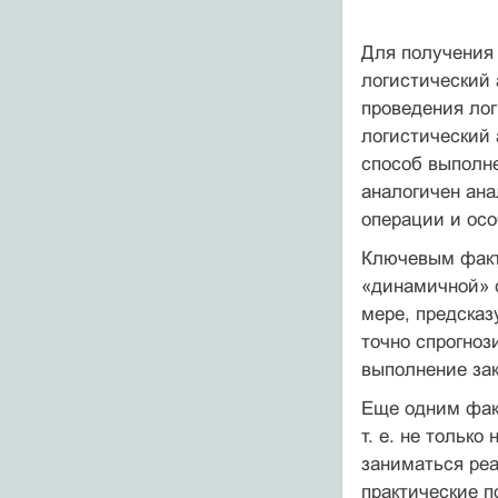
Для получения
логистический 
проведения ло
логистический 
способ выполн
аналогичен ана
операции и осо
Ключевым факто
«динамичной» с
мере, предсказ
точно спрогноз
выполнение зак
Еще одним факт
т. е. не тольк
заниматься реа
практические 