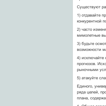
Существуют раз
1) отдавайте п
конкурентной п
2) часто измен
мимолетные вы
3) будьте осмо
возможности м
4) исключайте 
прогнозов. Исх
рыночными усл
5) атакуйте сл
Единого, униве
ряда целей, пр
плана, содерж