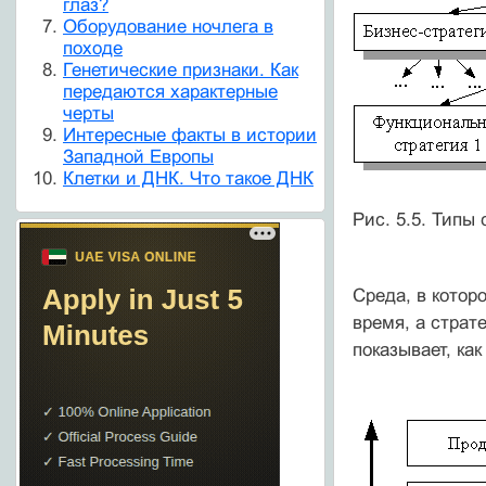
глаз?
Оборудование ночлега в
походе
Генетические признаки. Как
передаются характерные
черты
Интересные факты в истории
Западной Европы
Клетки и ДНК. Что такое ДНК
Рис. 5.5. Типы
Среда, в котор
время, а страт
показывает, ка