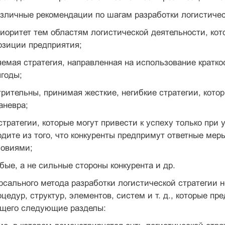
личные рекомендации по шагам разработки логистическ
риоритет тем областям логистической деятельности, к
озиции предприятия;
яемая стратегия, направленная на использование кратк
годы;
трительны, принимая жесткие, негибкие стратегии, кото
аневра;
стратегии, которые могут привести к успеху только пр
одите из того, что конкуренты предпримут ответные мер
овиями;
абые, а не сильные стороны конкурента и др.
рсального метода разработки логистической стратегии н
оцедур, структур, элементов, систем и т. д., которые пр
ащего следующие разделы: