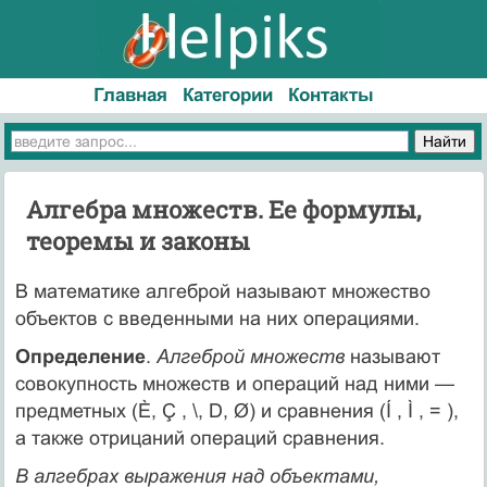
Главная
Категории
Контакты
Алгебра множеств. Ее формулы,
теоремы и законы
В математике алгеброй называют множество
объектов с введенными на них операциями.
Определение
.
Алгеброй множеств
называют
совокупность множеств и операций над ними —
предметных (È, Ç , \, D, Ø) и сравнения (Í , Ì , = ),
а также отрицаний операций сравнения.
В алгебрах выражения над объектами,