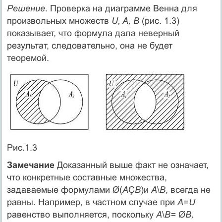
Решение
. Проверка на диаграмме Венна для
произвольных множеств
U, A, B
(рис. 1.3)
показывает, что формула дала неверный
результат, следовательно, она не будет
теоремой.
Рис.1.3
Замечание
Доказанный выше факт не означает,
что конкретные составные множества,
задаваемые формулами Ø(
А
Ç
В
)и
А
\
В
, всегда не
равны. Например, в частном случае при
A
=
U
равенство выполняется, поскольку
А
\
В=
Ø
В,