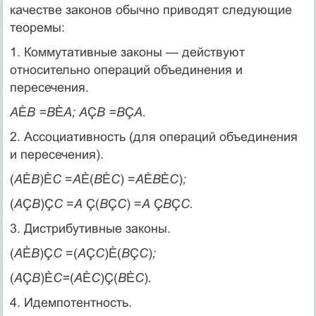
качестве законов обычно приводят следующие
теоремы:
1. Коммутативные законы — действуют
относительно операций объединения и
пересечения.
А
È
В =В
È
А; А
Ç
В =В
Ç
А.
2. Ассоциативность (для операций объединения
и пересечения).
(
А
È
В
)È
С
=
А
È(
В
È
С
) =
А
È
В
È
С
)
;
(
А
Ç
В
)Ç
С
=
А
Ç(
В
Ç
С
) =
А
Ç
В
Ç
С.
3. Дистрибутивные законы.
(
А
È
В
)Ç
С
=(
А
Ç
C
)È(
B
Ç
С
)
;
(
А
Ç
В
)È
С=
(
А
È
C
)Ç(
B
È
С
)
.
4. Идемпотентность.