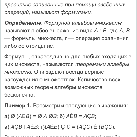
правильно записанные при помощи введенных
операций, называют формулами.
Определение
.
Формулой алгебры множеств
называют любое выражение вида
А
r
В,
где
А, В
— формулы множеств, r — операция сравнения
либо ее отрицание.
Формулы, справедливые для любых входящих в
них множеств, называются
теоремами алгебры
множеств
. Они задают всегда верные
рассуждения о множествах. Количество всех
возможных теорем алгебры множеств
бесконечно.
Пример 1.
Рассмотрим следующие выражения:
а) Ø (
А
È
В
)
=
Ø
А
Ø
В
; б)
А
È
В = А
Ç
В
;
в)
А
Ç
В
Í
А
È
В;
г)(
А
È
В
) Ç
С
= (
А
Ç
C
) È (
B
Ç
С
)
.