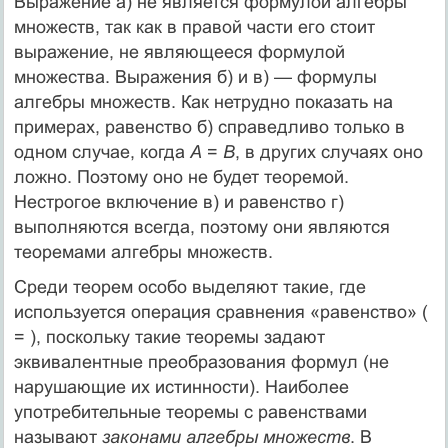
Выражение а) не является формулой алгебры
множеств, так как в правой части его стоит
выражение, не являющееся формулой
множества. Выражения б) и в) — формулы
алгебры множеств. Как нетрудно показать на
примерах, равенство б) справедливо только в
одном случае, когда
А
=
В
, в других случаях оно
ложно. Поэтому оно не будет теоремой.
Нестрогое включение в) и равенство г)
выполняются всегда, поэтому они являются
теоремами алгебры множеств.
Среди теорем особо выделяют такие, где
используется операция сравнения «равенство» (
= ), поскольку такие теоремы задают
эквивалентные преобразования формул (не
нарушающие их истинности). Наиболее
употребительные теоремы с равенствами
называют
законами алгебры множеств
. В