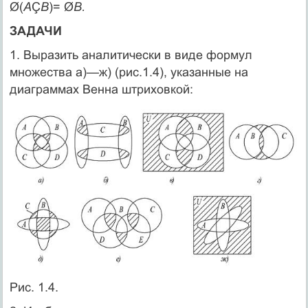
Ø(
А
Ç
В
)= Ø
В.
ЗАДАЧИ
1. Выразить аналитически в виде формул
множества а)—ж) (рис.1.4), указанные на
диаграммах Венна штриховкой:
Рис. 1.4.