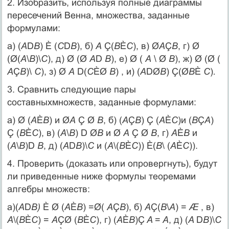
2. Изобразить, используя полные диаграммы
пересечений Венна, множества, заданные
формулами:
а) (
А
D
В
) È (
С
D
В
), б)
А
Ç(
В
È
С
), в) Ø
А
Ç
В
, г) Ø
(Ø(
А
\
В
)\
С
), д) Ø (Ø
А
D
В
), е) Ø (
А
\ Ø
В
), ж) Ø (Ø (
А
Ç
В
)\
С
), з) Ø
А
D(
С
ÈØ
В
) , и) (
А
DØ
В
) Ç(Ø
В
È
С
)
.
3. Сравнить следующие пары
составныхмножеств, заданные формулами:
а) Ø (
А
È
В
) и Ø
А
Ç Ø
B
, б) (
А
Ç
В
) Ç (
A
È
C
)и (
B
Ç
A
)
Ç (
B
È
C
), в) (
A
\
B
) D Ø
B
и Ø
А
Ç Ø
B
, г)
А
È
B
и
(
А
\
B
)D
B
, д) (
A
D
B
)\
С
и (
А
\(
B
È
C
)) È(
В
\ (
A
È
C
)).
4. Проверить (доказать или опровергнуть), будут
ли приведенные ниже формулы теоремами
алгебры множеств:
а)(
A
D
B)
È Ø (
A
È
В
) =Ø(
А
Ç
В
), б)
А
Ç(
В
\
A
) =
Æ
, в)
А
\(
В
È
С
) =
А
ÇØ (
В
È
С
), г) (
A
È
B
)Ç
A
=
A
, д) (
A
D
B
)\
С