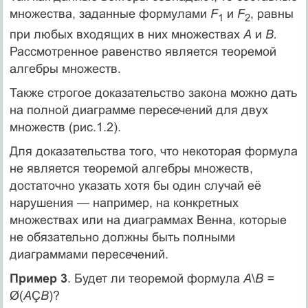
множества, заданные формулами
F
и
F
, равны
1
2
при любых входящих в них множествах
А
и
В.
Рассмотренное равенство является теоремой
алгебры множеств.
Также строгое доказательство закона можно дать
на полной диаграмме пересечений для двух
множеств (рис.1.2).
Для доказательства того, что некоторая формула
не является теоремой алгебры множеств,
достаточно указать хотя бы один случай её
нарушения — например, на конкретных
множествах или на диаграммах Венна, которые
не обязательно должны быть полными
диаграммами пересечений.
Пример 3
. Будет ли теоремой формула
А
\
В =
Ø(
А
Ç
В
)?