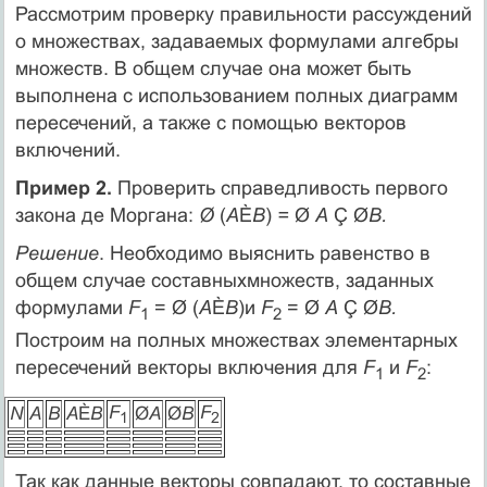
Рассмотрим проверку правильности рассуждений
о множествах, задаваемых формулами алгебры
множеств. В общем случае она может быть
выполнена с использованием полных диаграмм
пересечений, а также с помощью векторов
включений.
Пример 2.
Проверить справедливость первого
закона де Моргана:
Ø
(
А
È
В
)
=
Ø
А
Ç Ø
В.
Решение
. Необходимо выяснить равенство в
общем случае составныхмножеств, заданных
формулами
F
= Ø (
А
È
В
)и
F
= Ø
А
Ç Ø
В.
1
2
Построим на полных множествах элементарных
пересечений векторы включения для
F
и
F
:
1
2
F
F
N
А
В
А
È
В
Ø
А
Ø
B
1
2
Так как данные векторы совпадают, то составные