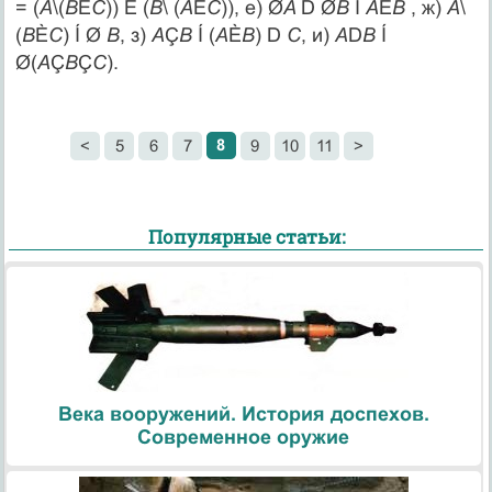
= (
А
\(
B
È
C
)) È (
В
\ (
A
È
C
)), е) Ø
A
D Ø
B
Í
А
È
B
, ж)
А
\
(
B
È
C
) Í Ø
В
, з)
А
Ç
В
Í (
A
È
B
) D
C
, и)
А
D
В
Í
Ø(
A
Ç
B
Ç
C
).
8
<
5
6
7
9
10
11
>
Популярные статьи:
Века вооружений. История доспехов.
Современное оружие