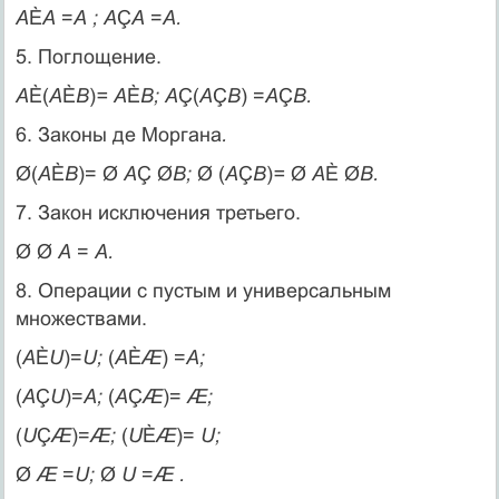
А
È
А
=
А ; А
Ç
А
=
А.
5. Поглощение.
А
È(
А
È
В
)
= А
È
В; А
Ç(
А
Ç
В
) =
А
Ç
В.
6. Законы де Моргана
.
Ø(
А
È
В
)= Ø
А
Ç Ø
В;
Ø (
А
Ç
В
)
=
Ø
А
È Ø
В.
7. Закон исключения третьего.
Ø Ø
А
=
А.
8. Операции с пустым и универсальным
множествами.
(
А
È
U
)=
U;
(
А
È
Æ
) =
A;
(
А
Ç
U
)=
A;
(
А
Ç
Æ
)=
Æ;
(
U
Ç
Æ
)=
Æ;
(
U
È
Æ
)=
U;
Ø
Æ
=
U;
Ø
U
=
Æ .