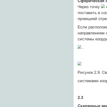
Сферическая 
Через точку
поставить в со
проекцией отр
Если располож
направлением 
системы коорд
.
Рисунок 2.9. С
системами коо
2.3
Скалярные ве