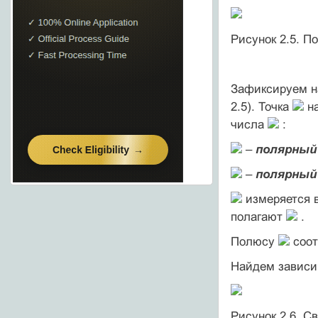
Рисунок 2.5. П
Зафиксируем н
2.5). Точка
на
числа
:
–
полярный
–
полярный
измеряется в
полагают
.
Полюсу
соот
Найдем зависи
Рисунок 2.6. С