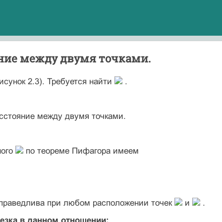
яние между двумя точками.
исунок 2.3). Требуется найти
.
асстояние между двумя точками.
ного
по теореме Пифагора имеем
праведлива при любом расположении точек
и
.
резка в данном отношении: