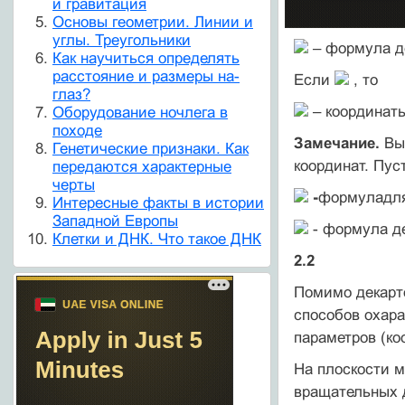
и гравитация
Основы геометрии. Линии и
углы. Треугольники
– формула д
Как научиться определять
расстояние и размеры на-
Если
, то
глаз?
– координаты
Оборудование ночлега в
походе
Замечание.
Вы
Генетические признаки. Как
координат. Пус
передаются характерные
черты
-
формуладля
Интересные факты в истории
Западной Европы
- формула д
Клетки и ДНК. Что такое ДНК
2.2
Помимо декарто
способов охара
параметров (ко
На плоскости 
вращательных 