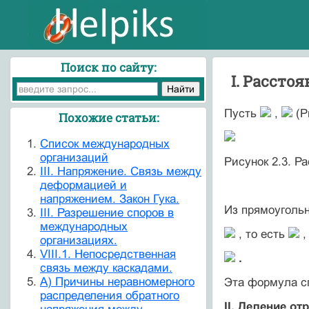
Поиск по сайту:
I. Рассто
Пусть
,
(Р
Похожие статьи:
Cписок международных
организаций
Рисунок 2.3. Р
III. Напряжение. Связь между
деформацией и
напряжением. Закон Гука.
Из прямоуголь
III. Разрешение споров в
международных
, то есть
,
организациях.
VIII.1. Непосредственная
.
связь между каскадами.
А) Причины неравномерного
Эта формула с
распределения обратного
II. Деление от