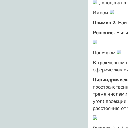
, следовате
Имеем
.
Пример 2.
Найт
Решение.
Вычи
Получаем
.
В трёхмерном 
сферическая с
Цилиндрическ
пространствен
тремя числами
угол) проекции
расстоянию от