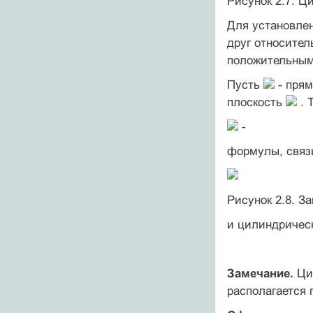
Рисунок 2.7. Ц
Для установле
друг относитель
положительным
Пусть
- прям
плоскость
. 
-
формулы, связ
Рисунок 2.8. З
и цилиндричес
Замечание.
Ци
располагается 