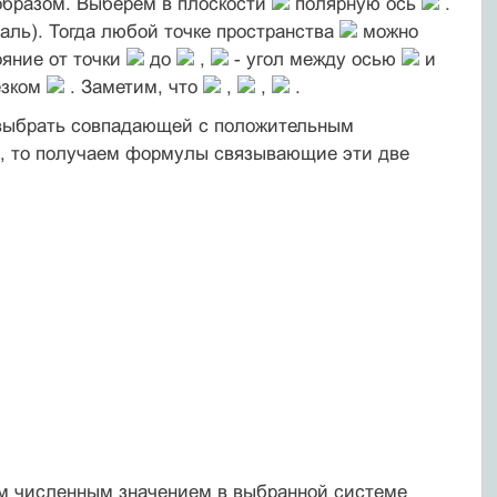
бразом. Выберем в плоскости
полярную ось
.
аль). Тогда любой точке пространства
можно
ояние от точки
до
,
- угол между осью
и
езком
. Заметим, что
,
,
.
 выбрать совпадающей с положительным
), то получаем формулы связывающие эти две
м численным значением в выбранной системе