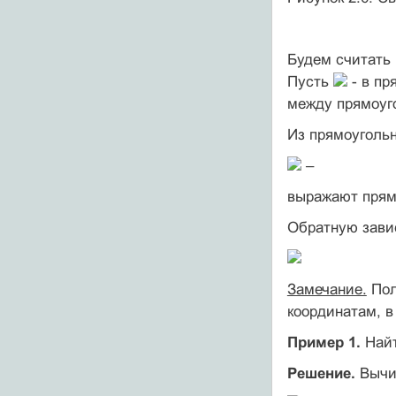
Будем считать
Пусть
- в пр
между прямоуг
Из прямоуголь
–
выражают прямо
Обратную зав
Замечание.
Пол
координатам, в
Пример 1.
Найт
Решение.
Выч