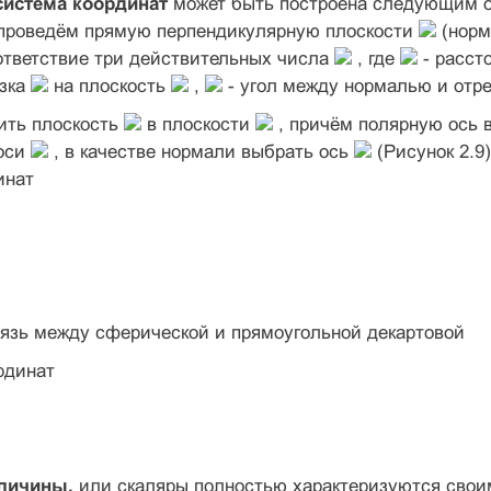
система координат
может быть построена следующим о
проведём прямую перпендикулярную плоскости
(норм
ответствие три действительных числа
, где
- расст
езка
на плоскость
,
- угол между нормалью и отр
ить плоскость
в плоскости
, причём полярную ось
оси
, в качестве нормали выбрать ось
(Рисунок 2.9
инат
вязь между сферической и прямоугольной декартовой
рдинат
личины,
или скаляры полностью характеризуются свои