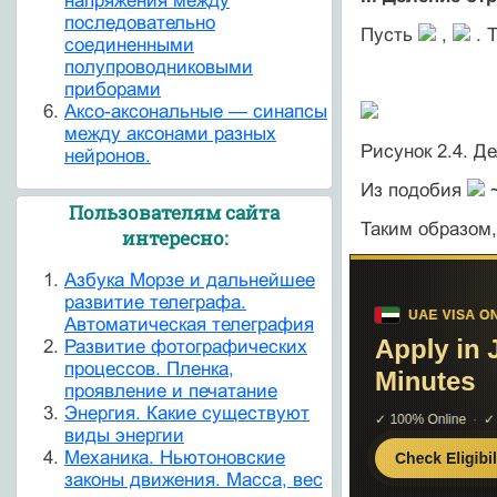
напряжения между
последовательно
Пусть
,
. 
соединенными
полупроводниковыми
приборами
Аксо-аксональные — синапсы
между аксонами разных
Рисунок 2.4. Д
нейронов.
Из подобия
Пользователям сайта
Таким образом,
интересно:
Азбука Морзе и дальнейшее
развитие телеграфа.
Автоматическая телеграфия
Развитие фотографических
процессов. Пленка,
проявление и печатание
Энергия. Какие существуют
виды энергии
Механика. Ньютоновские
законы движения. Масса, вес