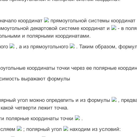
 начало координат
прямоугольной системы координат
ямоугольной декартовой системе координат и
- в пол
ольными и полярными координатами.
ного
, а из прямоугольного
. Таким образом, форму
угольные координаты точки через ее полярные координ
исимость выражают формулы
ярный угол можно определить и из формулы
, предв
 какой четверти лежит точка.
и полярные координаты точки
.
исляем
; полярный угол
находим из условий: