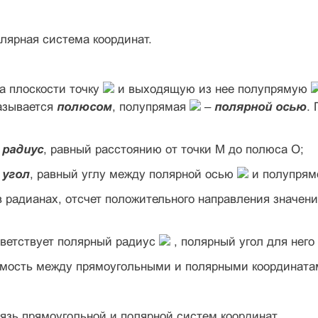
олярная система координат.
а плоскости точку
и выходящую из нее полупрямую
зывается
полюсом
, полупрямая
–
полярной осью
.
 радиус
, равный расстоянию от точки М до полюса О;
 угол
, равный углу между полярной осью
и полупря
 радианах, отсчет положительного направления значен
ветствует полярный радиус
, полярный угол для него
мость между прямоугольными и полярными координатами
вязь прямоугольной и полярной систем координат.