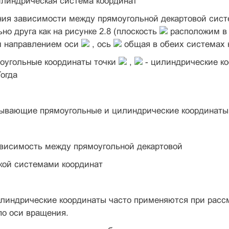
илиндрическая система координат
ния зависимости между прямоугольной декартовой сист
но друга как на рисунке 2.8 (плоскость
расположим в
 направлением оси
, ось
общая в обеих системах 
оугольные координаты точки
,
- цилиндрические ко
Тогда
ывающие прямоугольные и цилиндрические координаты 
ависимость между прямоугольной декартовой
кой системами координат
линдрические координаты часто применяются при расс
по оси вращения.