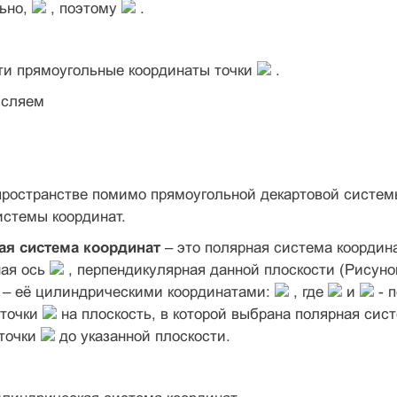
льно,
, поэтому
.
и прямоугольные координаты точки
.
сляем
пространстве помимо прямоугольной декартовой систем
истемы координат.
ая система координат
– это полярная система координ
ная ось
, перпендикулярная данной плоскости (Рисуно
 – её цилиндрическими координатами:
, где
и
- 
 точки
на плоскость, в которой выбрана полярная сис
 точки
до указанной плоскости.