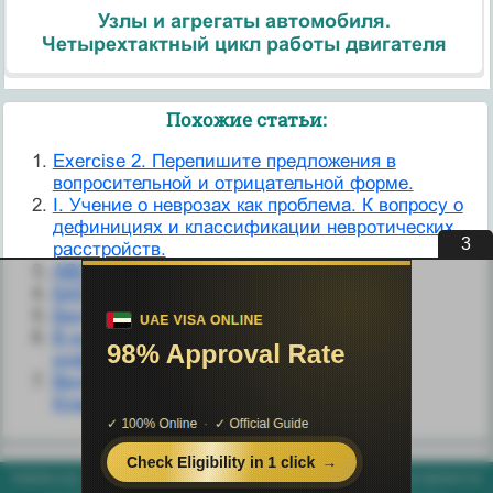
Узлы и агрегаты автомобиля.
Четырехтактный цикл работы двигателя
Похожие статьи:
Exercise 2. Перепишите предложения в
вопросительной и отрицательной форме.
I. Учение о неврозах как проблема. К вопросу о
дефинициях и классификации невротических
3
расстройств.
АВС-классификация.
БАЛТИЙСКИЙ ВОПРОС.
Бюджетная классификация.
В информационном блоке отсутствует
информация по вопросам 4-6!!!
Виды зубочелюстных аномалий.
Классификация.
helpiks.org - Хелпикс.Орг - 2014-2026 год. Материал сайта представляется