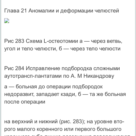
Глава 21 Аномалии и деформации челюстей
Рис 283 Схема L-остеотомии а — через ветвь,
угол и тело челюсти, б — через тело челюсти
Рис 284 Исправление подбородка сложными
аутотрансп-лантатами по А. М Никандрову
а — больная до операции подбородок
недоразвит, западает кзади, б — та же больная
после операции
на верхний и нижний (рис. 283); на уровне вто­
рого малого коренного или первого большого