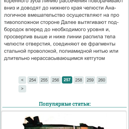
коренного зуба линию рассечения поворачива­ют
вниз и доводят до нижнего края челюсти Ана­
логичное вмешательство осуществляют на про
тивоположнои стороне Далее вытягивают под­
бородок вперед до необходимого уровня и,
просверлив выше и ниже линии распила тела
челюсти отверстия, соединяют ее фрагменты
стальной проволокой, полиамидной нитью или
длительно нерассасывающимся кетгутом
257
<
254
255
256
258
259
260
>
Популярные статьи: