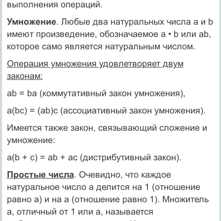
выполнения операций.
Умножение
. Любые два натуральных числа а и b
имеют про­изведение, обозначаемое а • b или ab,
которое само является на­туральным числом.
Операция умножения удовлетворяет двум
законам:
ab = bа (коммутативный закон умножения),
а(bс) = (аb)с (ассоциативный закон умножения).
Имеется также закон, связывающий сложение и
умножение:
а(b + с) = ab + ас (дистрибутивный закон).
Простые числа
. Очевидно, что каждое
натуральное чис­ло а делится на 1 (отношение
равно а) и на а (отношение равно 1). Множитель
а, отличный от 1 или а, называется