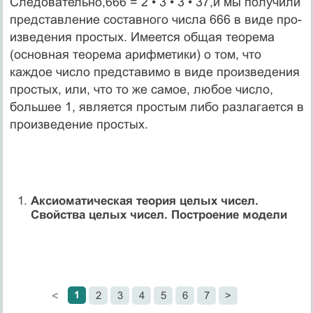
Следовательно,666 = 2 • 3 • 3 • 37,и мы получили
представление составного числа 666 в виде про­
изведения простых. Имеется общая теорема
(основная теорема арифметики) о том, что
каждое число представимо в виде произведения
простых, или, что то же самое, любое число,
большее 1, является простым либо разла­гается в
произведение простых.
Аксиоматическая теория целых чисел.
Свойства целых чисел. Построение модели
1
2
3
4
5
6
7
>
<