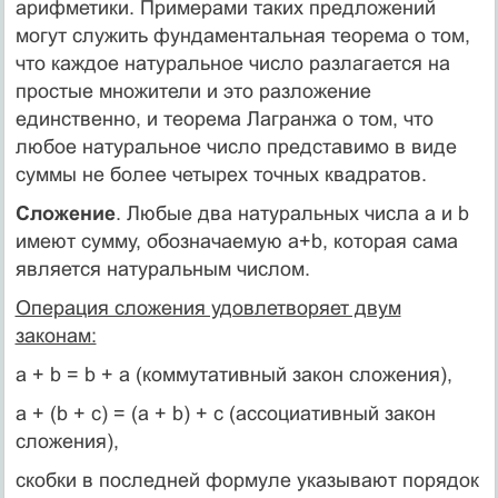
арифметики. Примерами таких предложений
могут служить фундаментальная теорема о том,
что каждое натураль­ное число разлагается на
простые множители и это разложе­ние
единственно, и теорема Лагранжа о том, что
любое натуральное число представимо в виде
суммы не более четы­рех точных квадратов.
Сложение
. Любые два натуральных числа а и b
имеют сумму, обозначаемую а+b, которая сама
является натуральным числом.
Операция сложения удовлетворяет двум
законам:
а + b = b + а (коммутативный закон сложения),
а + (b + с) = (а + b) + с (ассоциативный закон
сложения),
скобки в последней формуле указывают порядок