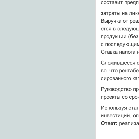
составит предп
затраты на ли
Выручка от реа
ется в следующи
продукции (без
с последующим
Ставка налога 
Сложившееся ф
во. что рентаб
сированного ка
Руководство п
проекты со сро
Используя ста
инвестиций, оп
Ответ:
реализа