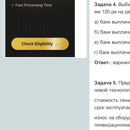
Задача 4.
Выбе
ме 120 де на д
а) банк выплач
б) банк выплач
в) банк выплач
г) банк выплач
Ответ-
, вариан
Задача 5.
Предп
новой технолог
стоимость лини
срок эксплуата
износ на обору
ликвидационная