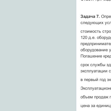
Задача 7.
Опред
следующих усл
стоимость стро
120 д.е. оборуд
предпринимател
оборудование у
Погашение кред
срок службы зд
экс­плуатации 
в первый год э
Эксплуатационн
объем продаж п
цена за единиц