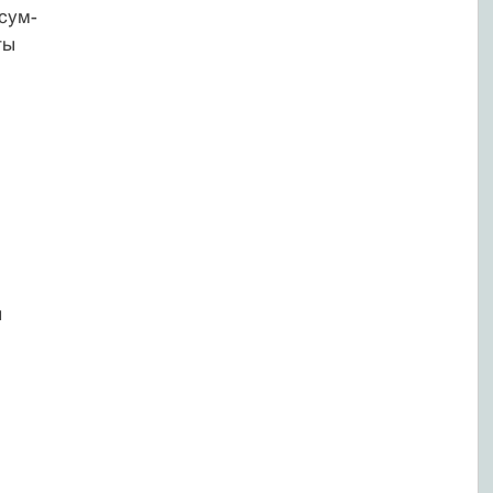
сум-
ты
я