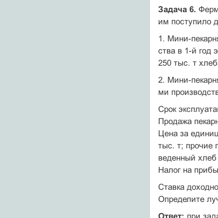
Задача 6.
Ферме
им поступило 
1. Мини-пекарн
ства в 1-й год э
250 тыс. т хлеб
2. Мини-пекар
ми производств
Срок эксплуата
Продажа пекарн
Цена за единиц
тыс. т; прочие
веденный хлеб 
Налог на прибы
Ставка доходно
Определите лу
Ответ:
при зад