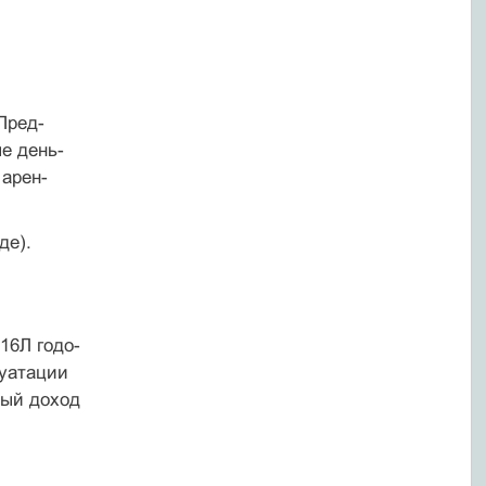
Пред-
е день-
 арен-
де).
16Л годо-
луатации
тый доход