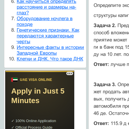
Как научиться определять
Определите эк
расстояние и размеры на-
глаз?
структуры кап
Оборудование ночлега в
походе
Задача 2.
Пред
Генетические признаки. Как
способ вложени
передаются характерные
приятие может 
черты
ги в банк под 
Интересные факты в истории
Западной Европы
ду на 10 лет. 
Клетки и ДНК. Что такое ДНК
Ответ:
лучше пр
Задача 3.
Опре
жет продать ав
вых, получить 
автомобиля пре
46 де. Остаточ
Ответ:
115.9 д 