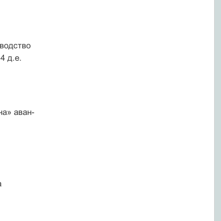
зводство
4 д.е.
на» аван-
и
а