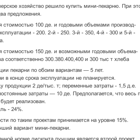
рское хозяйство решило купить мини-пекарню. При эт
два предложения.
я стоимостью 100 де. и годовыми объемами производ-
ксплуатации - 200. 2-й - 250. 3-й - 350, 4-й - 300 и 5-й -
а.
ня стоимостью 150 де. и возможными годовыми объема-
а соответственно 300.380.400,400 и 300 тыс т хлеба
ции пекарни по обоим вариантам — 5 лет.
и в конце срока эксплуатации не планируется.
у продукции 2 де/тыс. т; переменные затраты - 1,5 д.е.
 постоянные затраты — 10 де. Предполагается, что весь 
будет реализован.
ль - 24%.
сти по таким проектам принимается на уровне 15%.
чший вариант мини-пекарни.
анной норме дисконта лучшим является второй проект.