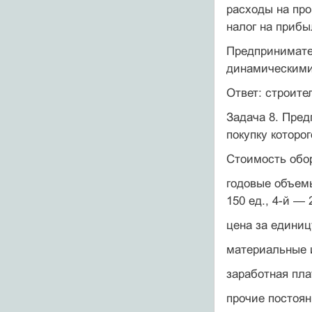
расходы на про
налог на приб
Предпринимате
динамиче­скими
Ответ: строите
Задача 8. Пре
покупку которо
Стоимость обор
годовые объемы
150 ед., 4-й — 2
цена за единицу
материальные и
заработная пла
прочие постоян