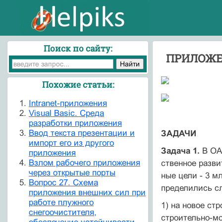
Поиск по сайту:
ПРИЛОЖ
Похожие статьи:
Intranet-приложения
Visual Basic. Среда
разработки приложения
Ввод текста презентации и
ЗАДАЧИ
импорт его из другого
Задача 1.
В ОАО
приложения
Взлом рабочего приложения
ственное разви
через открытые порты
ные цели - 3 м
Вопрос 27. Схема
пределились с
приложения внешних сил при
работе плужного
1) на новое стр
снегоочистителя,
строительно-мо