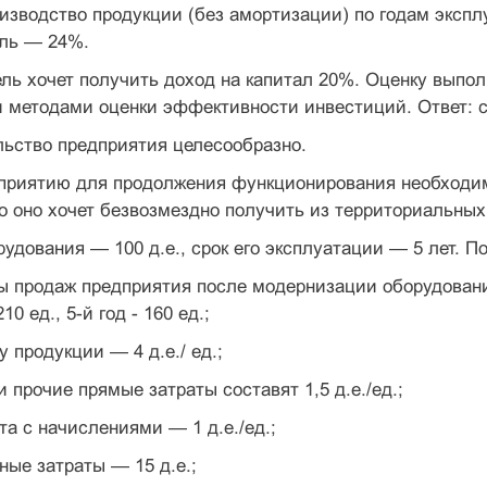
изводство продукции (без амортизации) по годам экс­плу
ыль — 24%.
ль хочет получить доход на капитал 20%. Оценку выпо
 методами оценки эффективности инвестиций. Ответ: с
льство предприятия целесообразно.
дприятию для продолжения функционирования необхо­ди
го оно хо­чет безвозмездно получить из территориальны
удования — 100 д.е., срок его эксплуатации — 5 лет. П
 продаж предприятия после модернизации оборудова­ния 
10 ед., 5-й год - 160 ед.;
 продукции — 4 д.е./ ед.;
 прочие прямые затраты составят 1,5 д.е./ед.;
та с начислениями — 1 д.е./ед.;
ные затраты — 15 д.е.;