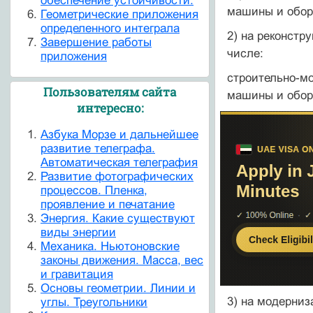
обеспечение устойчивости.
машины и обору
Геометрические приложения
определенного интеграла
2) на реконстр
Завершение работы
числе:
приложения
строительно-мо
Пользователям сайта
машины и обору
интересно:
Азбука Морзе и дальнейшее
развитие телеграфа.
Автоматическая телеграфия
Развитие фотографических
процессов. Пленка,
проявление и печатание
Энергия. Какие существуют
виды энергии
Механика. Ньютоновские
законы движения. Масса, вес
и гравитация
Основы геометрии. Линии и
3) на модерниз
углы. Треугольники