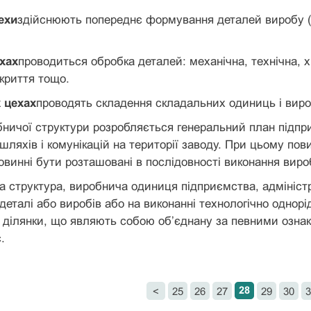
ехи
здійснюють попереднє формування деталей виробу (ли
хах
проводиться обробка деталей: механічна, технічна, х
криття тощо.
 цехах
проводять складення складальних одиниць і виро
бничої структури розробляється генеральний план підпри
 шляхів і комунікацій на території заводу. При цьому по
повинні бути розташовані в послідовності виконання виро
а структура, виробнича одиниця підприємства, адміністр
 деталі або виробів або на виконанні технологічно однор
 ділянки, що являють собою об’єднану за певними ознак
.
28
<
25
26
27
29
30
3