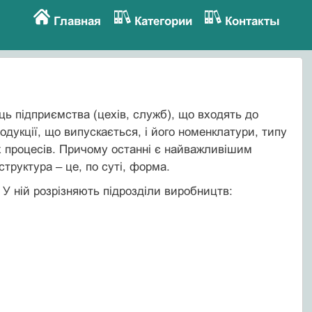
Главная
Категории
Контакты
ць підприємства (цехів, служб), що входять до
одукції, що випускається, і його номенклатури, типу
их процесів. Причому останні є найважливішим
труктура – це, по суті, форма.
 У ній розрізняють підрозділи виробництв: