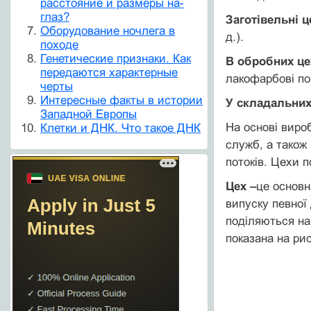
расстояние и размеры на-
глаз?
Заготівельні ц
Оборудование ночлега в
д.).
походе
Генетические признаки. Как
В обробних це
передаются характерные
лакофарбові по
черты
Интересные факты в истории
У складальних
Западной Европы
На основі виро
Клетки и ДНК. Что такое ДНК
служб, а також
потоків. Цехи 
Цех –
це основн
випуску певної
поділяються на
показана на рис