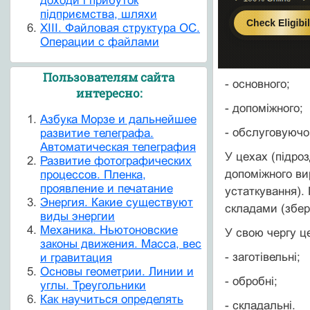
доходи і прибуток
підприємства, шляхи
XIII. Файловая структура ОС.
Операции с файлами
Пользователям сайта
- основного;
интересно:
- допоміжного;
Азбука Морзе и дальнейшее
- обслуговуючо
развитие телеграфа.
Автоматическая телеграфия
У цехах (підро
Развитие фотографических
допоміжного ви
процессов. Пленка,
проявление и печатание
устаткування).
Энергия. Какие существуют
складами (збері
виды энергии
Механика. Ньютоновские
У свою чергу ц
законы движения. Масса, вес
- заготівельні;
и гравитация
Основы геометрии. Линии и
- обробні;
углы. Треугольники
Как научиться определять
- складальні.