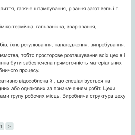
ття, гаряче штампування, різання заготівель і т.
іміко-термічна, гальванічна, зварювання,
бів, їхнє регулювання, налагодження, випробування.
ємства, тобто просторове розташування всіх цехів і
винна бути забезпечена прямоточність матеріальних
бничого процесу.
ативно відособлена й , що спеціалізується на
ідних або однакових за призначенням робіт. Цехи
ами групу робочих місць. Виробнича структура цеху
1
>