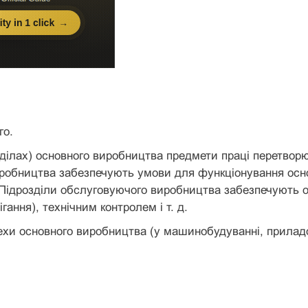
го.
зділах) основного виробництва предмети праці перетворю
робництва забезпечують умови для функціонування осно
 Підрозділи обслуговуючого виробництва забезпечують 
гання), технічним контролем і т. д.
ехи основного виробництва (у машинобудуванні, приладо