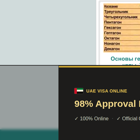
Основы ге
углы.
При помощи поиск
helpiks.org - Хелпикс.Орг - 