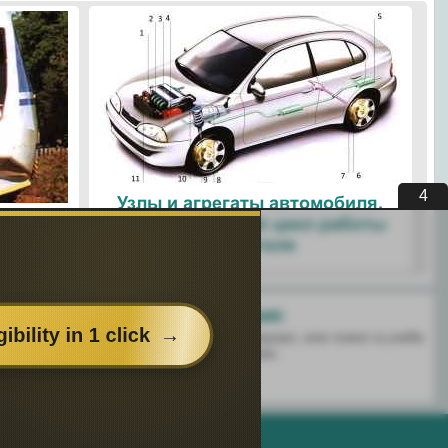
4
Узлы и агрегаты автомобиля.
ые
Четырехтактный цикл работы
ологии
двигателя
Поделитесь с друзьями:
 перенёс пользу информационный материал, или помог в учебе
есь этим сайтом с друзьями и знакомыми.
о использования. |
Поддержка