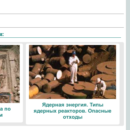
и:
Ядерная энергия. Типы
а по
ядерных реакторов. Опасные
м
отходы