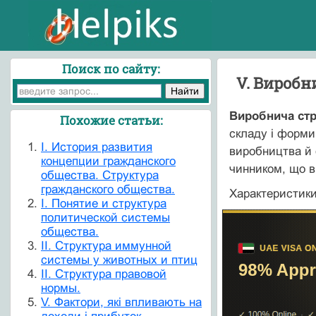
Поиск по сайту:
V. Виробн
Виробнича стр
Похожие статьи:
складу і форми 
I. История развития
виробництва й 
концепции гражданского
чинником, що в
общества. Структура
гражданского общества.
Характеристики
I. Понятие и структура
политической системы
общества.
II. Структура иммунной
системы у животных и птиц
II. Структура правовой
нормы.
V. Фактори, які впливають на