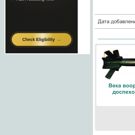
Дата добавлен
Века воо
доспехо