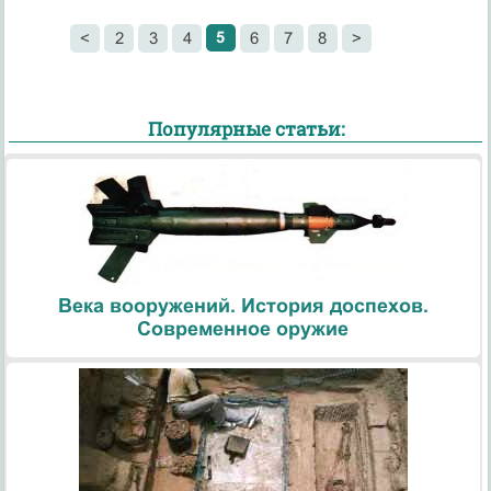
5
<
2
3
4
6
7
8
>
Популярные статьи:
Века вооружений. История доспехов.
Современное оружие