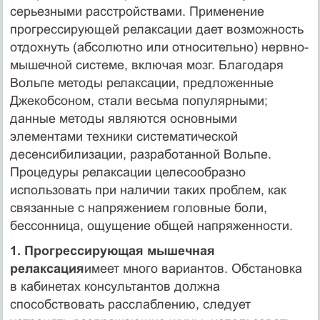
серьезными расстройствами. Применение
прогрессирующей релаксации дает возможность
отдохнуть (абсолютно или относительно) нервно-
мышечной системе, включая мозг. Благодаря
Вольпе методы релак­сации, предложенные
Джекобсоном, стали весьма популярными;
данные методы явля­ются основными
элементами техники систематической
десенсибилизации, разработан­ной Вольпе.
Процедуры релаксации целесооб­разно
использовать при наличии таких проблем, как
связанные с напряжением голов­ные боли,
бессонница, ощущение общей напряженности.
1. Прогрессирующая мышечная
релаксация
имеет много вариантов. Обстановка
в кабинетах консультантов должна
способствовать расслаблению, следу­ет