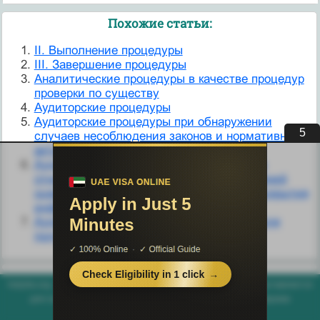
Похожие статьи:
II. Выполнение процедуры
III. Завершение процедуры
Аналитические процедуры в качестве процедур
проверки по существу
Аудиторские процедуры
Аудиторские процедуры при обнаружении
5
случаев несоблюдения законов и нормативных
актов
Аудиторские процедуры, выполняемые в
отношении рисков существенных искажений
оценок по справедливой стоимости и раскрытия
информации о них
Аудиторские процедуры, выполняемые для
получения аудиторских доказательств
helpiks.org - Хелпикс.Орг - 2014-2026 год. Материал сайта представляется
для ознакомительного и учебного использования. |
Поддержка
Генерация страницы за: 0.008 сек.