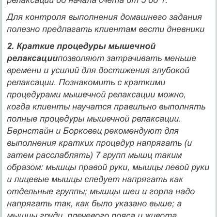
Для контроля выпол­нения домашнего задания
полезно предлагать клиентам вести дневники
2. Краткие процедуры мышечной
релаксации
позволяют затрачивать меньше
времени и усилий для достижения глубокой
релаксации. Познакомить с краткими
процедура­ми мышечной релаксации можно,
когда клиенты научатся правильно выполнять
полные процедуры мышечной релак­сации.
Бернстайн и Борковец реко­мендуют для
выполнения кратких процедур напрягать (и
затем расслаблять) 7 групп мышц таким
образом: мышцы правой руки, мышцы левой руки
и лицевые мышцы следует напрягать как
отдельные группы; мышцы шеи и горла надо
напрягать так, как было указано выше; а
мышцы груди, плече­вого пояса и живота,