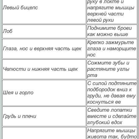
руку в локте и
Левый бицепс
напрягите мышцы
верхней части
левой руки
Поднимите брови
Лоб
как можно выше
Крепко зажмурьте
Глаза, нос и верхняя часть щек
глаза и наморщите
нос
Сожмите зубы и
Челюсти и нижняя часть щек
растяните углы
рта
С силой подтяните
подбородок вниз к
Шея и горло
груди, не давая ему
коснуться ее
Сведите лопатки
Грудь и плечи
вместе и сделайте
глубокий вдох
Напрягите мышцы
живота так, будто