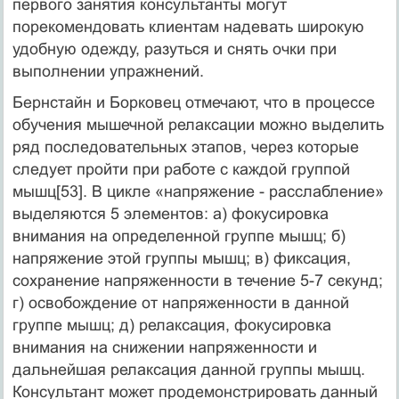
первого занятия консультанты могут
порекомендовать клиентам надевать широкую
удобную одежду, разуться и снять очки при
выполнении упражнений.
Бернстайн и Борковец отмечают, что в процессе
обучения мышечной релаксации можно выделить
ряд последовательных этапов, через которые
следует пройти при рабо­те с каждой группой
мышц[53]. В цикле «напряжение - расслабление»
выделяются 5 эле­ментов: а) фокусировка
внимания на определенной группе мышц; б)
напряжение этой группы мышц; в) фиксация,
сохранение напряженности в течение 5-7 секунд;
г) ос­вобождение от напряженности в данной
группе мышц; д) релаксация, фокусиров­ка
внимания на снижении напряженности и
дальнейшая релаксация данной группы мышц.
Консуль­тант может продемонстрировать данный