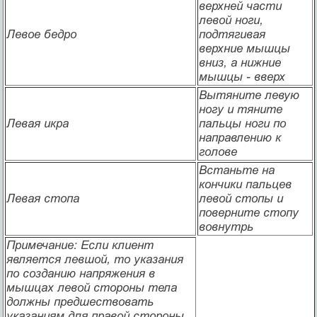
верхней части
левой ноги,
Левое бедро
подтягивая
верхние мышцы
вниз, а нижние
мышцы - вверх
Вытяните левую
ногу и тяните
Левая икра
пальцы ноги по
направлению к
голове
Встаньте на
кончики пальцев
Левая стопа
левой стопы и
поверните стопу
вовнутрь
Примечание
: Если клиент
является левшой, то указания
по созданию напряжения в
мышцах левой стороны тела
должны предшествовать
указаниям для правой стороны