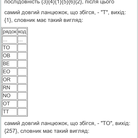
послідовність {3}{4}{1}{5}{6}{2}, після цього
самий довгий ланцюжок, що збігся, - "T", вихід:
{1}, словник має такий вигляд:
рядок
код
...
...
TO
OB
BE
EO
OR
RN
NO
OT
TT
самий довгий ланцюжок, що збігся, - "TO", вихід:
{257}, словник має такий вигляд: