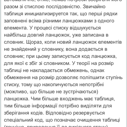
разом зі стислою послідовністю. Звичайно
таблиця инициализируется так, що перші рядки
заповнені всіма різними ланцюжками з одного
елемента. У процесі стиску відшукується
найбільш довгий ланцюжок, уже записана в
словник. Щораз, коли новий ланцюжок елементів
не знайдений у словнику, вона додається в
словник; при цьому записується код ланцюжка,
для якої є збіг зі словником. У теорії на розмір
таблиці не накладається обмежень, однак
обмеження на розмір дозволяє поліпшити ступінь
стиску, тому що накопичуються непотрібні
(можливо, що більше не зустрічаються)
ланцюжка. Чим більше входжень має таблиця,
тим більше інформації потрібно виділяти для
зберігання кодів. Відповідно резервується
спеціальний код, що позначає очищення таблиці
(точніше, приведення її до вихідного стану).