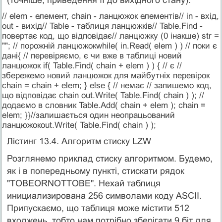
// elem - елемент, chain - ланцюжок елементів// in - вхід,
out - вихід// Table - таблиця ланцюжків// Table.Find -
повертає код, що відповідає// ланцюжку (0 інакше) str =
""; // порожній ланцюжокwhile( in.Read( elem ) ) // поки є
дані{ // перевіряємо, є чи вже в таблиці новий
ланцюжок if( Table.Find( chain + elem ) ) { // є //
збережемо новий ланцюжок для майбутніх перевірок
chain = chain + elem; } else { // немає // запишемо код,
що відповідає chain out.Write( Table.Find( chain ) ); //
додаємо в словник Table.Add( chain + elem ); chain =
elem; }}//залишається один неопрацьований
ланцюжокout.Write( Table.Find( chain ) );
Лістинг 13.4. Алгоритм стиску LZW
Розглянемо приклад стиску алгоритмом. Будемо,
як і в попередньому пункті, стискати рядок
"TOBEORNOTTOBE". Нехай таблиця
инициализирована 256 символами коду ASCII.
Припускаємо, що таблиця може містити 512
входжень, тобто нам потрібно зберігати 9 біт для