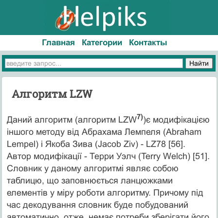
Главная
Категории
Контакты
Алгоритм LZW
7)
Даний алгоритм (алгоритм LZW
)є модифікацією
іншого методу від Абрахама Лемпеля (Abraham
Lempel) і Якоба Зива (Jacob Ziv) - LZ78 [56].
Автор модифікації - Терри Уэлч (Terry Welch) [51].
Словник у даному алгоритмі являє собою
таблицю, що заповнюється ланцюжками
елементів у міру роботи алгоритму. Причому під
час декодування словник буде побудований
автоматично, отже, немає потреби зберігати його