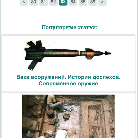
83
<
80
81
82
84
85
86
>
Популярные статьи:
Века вооружений. История доспехов.
Современное оружие