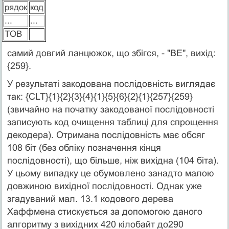
рядок
код
...
...
TOB
самий довгий ланцюжок, що збігся, - "BE", вихід:
{259}.
У результаті закодована послідовність виглядає
так: {CLT}{1}{2}{3}{4}{1}{5}{6}{2}{1}{257}{259}
(звичайно на початку закодованої послідовності
записують код очищення таблиці для спрощення
декодера). Отримана послідовність має обсяг
108 біт (без обліку позначення кінця
послідовності), що більше, ніж вихідна (104 біта).
У цьому випадку це обумовлено занадто малою
довжиною вихідної послідовності. Однак уже
згадуваний мал. 13.1 кодового дерева
Хаффмена стискується за допомогою даного
алгоритму з вихідних 420 кілобайт до290