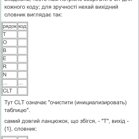
кожного коду; для зручності нехай вихідний
словник виглядає так:
рядок
код
T
O
B
E
R
N
...
...
СLT
Тут CLT означає "очистити (инициализировать)
таблицю".
самий довгий ланцюжок, що збігся, - "T", вихід -
{1}, словник: