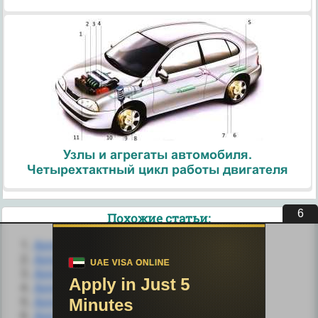
Узлы и агрегаты автомобиля.
Четырехтактный цикл работы двигателя
5
Похожие статьи:
Алгоритм
Алгоритм Durbin'а
Алгоритм Lossless JPEG
Алгоритм LZ77
Алгоритм LZW (Лемпеля-Зива-Велша)
Алгоритм Брезенхема