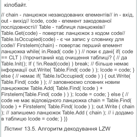
кілобайт.
// chain - ланцюжок незакодованих елементів// in - вхід,
out - вихід// lcode, code - елемент закодованої
послідовності// Table - таблиця ланцюжків//
Table.Get(code) - повертає ланцюжок з кодом code//
Table.IsOccupied(code) - є чи запис у словнику для
code// Firstelem(chain) - повертає перший елемент
ланцюжка while( in.Read( code ) ) // поки є дані{ if( code
== CLT ) //прочитаний код очищення таблиці? { // да
Table.Init(); If ( !in.Read(code) ) break; // більше немає
інформації out.Write( Table.Find( code ) ); lcode = code; }
else { // немає if( Table.IsOccupied( code ) ) { out.Write(
Table.Find( code ) ); // заповнюємо словник новим
ланцюжком Table.Add( Table.Find( lcode ) +
Firstelem(Table.Find( code ) ) ); lcode = code; } else { //
code не має відповідного ланцюжка chain = Table.Find(
lcode ) + Firstelem( Table.Find( lcode ) ); out.Write ( chain
); // запишемо ланцюжок Table.Add ( chain ); // і додамо
в таблицю lcode = code; } }}
Лістинг 13.5. Алгоритм декодування LZW