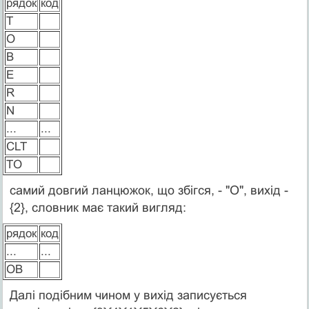
рядок
код
T
O
B
E
R
N
...
...
СLT
TO
самий довгий ланцюжок, що збігся, - "O", вихід -
{2}, словник має такий вигляд:
рядок
код
...
...
OB
Далі подібним чином у вихід записується