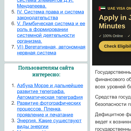
система элементов Д.И.
Менделеева.
IV. Система права и система
законодательства
V. Лимбическая система и ее
роль в формировании
системной деятельности
организма.
VI) Вегетативная, автономная
нервная система
Пользователям сайта
Государственн
интересно:
финансового об
Азбука Морзе и дальнейшее
всех уровней 
развитие телеграфа.
Средства госуд
Автоматическая телеграфия
Развитие фотографических
безопасности г
процессов. Пленка,
Дефицитное фин
проявление и печатание
Энергия. Какие существуют
ведет к возник
виды энергии
государственн