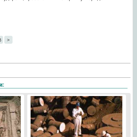
3
>
и: