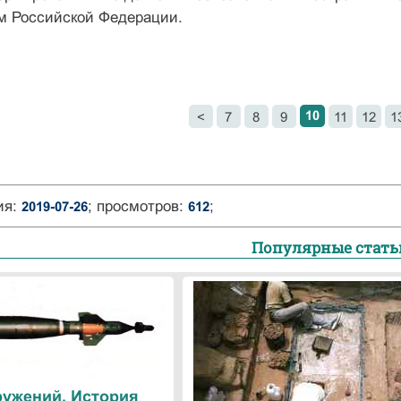
м Российской Фе­дерации.
10
<
7
8
9
11
12
1
ия:
; просмотров:
;
2019-07-26
612
Популярные стать
ружений. История