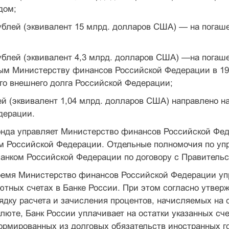
дом;
рублей (эквивалент 15 млрд. долларов США) — на по­га
рублей (эквивалент 4,3 млрд. долларов США) —на по­га
ым Министерству финансов Российской Федерации в 199
го внешнего долга Рос­сийской Федерации;
ей (эквивалент 1,04 млрд. долларов США) направле­но 
дерации.
нда управляет Министерство финансов Российской Фед
м Рос­сийской Федерации. Отдельные полномочия по уп
анком Российской Фе­дерации по договору с Правитель
ремя Министерство финансов Российской Федерации уп
ютных счетах в Банке России. При этом согласно утве
дку расчета и зачисления процентов, начисляемых на с
люте, Банк России уплачивает на остат­ки указанных сч
рмированных из долговых обязательств иностранных го