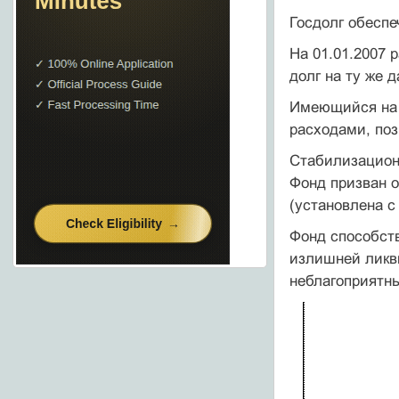
Госдолг обесп
На 01.01.2007 
долг на ту же 
Имеющийся на 
расходами, по
Стабилизационн
Фонд призван о
(установлена с
Фонд способств
излишней лик­
неблагоприятны