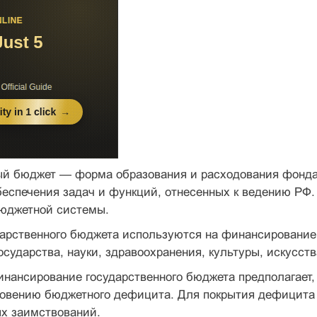
ый бюджет — форма образования и расходования фонда
еспе­чения задач и функций, отнесенных к ведению РФ
бюджетной системы.
арственного бюджета используются на финансиро­вание
о­сударства, науки, здравоохранения, культуры, искусств
ансирование государственного бюджета предпола­гает,
­новению бюджетного дефицита. Для покрытия дефицита
ых заимствований.