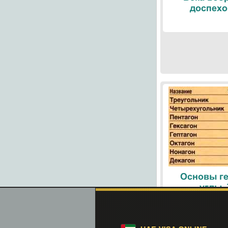
доспехо
Основы ге
углы.