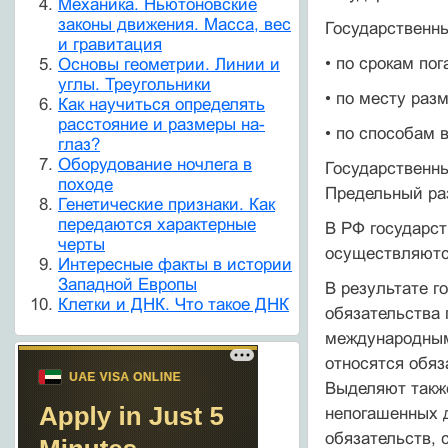
Механика. Ньютоновские
законы движения. Масса, вес
Государственн
и гравитация
• по срокам по
Основы геометрии. Линии и
углы. Треугольники
• по месту раз
Как научиться определять
расстояние и размеры на-
• по способам
глаз?
Оборудование ночлега в
Государственны
походе
Предельный ра
Генетические признаки. Как
передаются характерные
В РФ государст
черты
осуществляются
Интересные факты в истории
Западной Европы
В результате г
Клетки и ДНК. Что такое ДНК
обязательства
международным
отно­сятся обя
Выделяют также
непогашенных д
обязательств, 