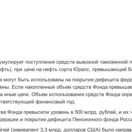
умулирует поступления средств вывозной таможенной п
ефть), при цене на нефть сорта Юралс, превышающей б
а могут быть использованы на покрытие дефици­та фед
 цены. Если накопленный объем средств Фонда превыша
на иные це­ли. Объем использования средств Фонда оп
ответствующий финансовый год.
ства Фонда превысили уровень в 500 млрд. рублей, и их
дерации и покрытие дефицита Пенсионного фонда Росс
ублей (эквивалент 3,3 млрд. долларов США) было на­пр