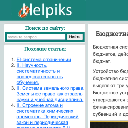
Поиск по сайту:
Бюджетна
Бюджетная сист
Похожие статьи:
бюдже­тов, де
El-система ограничений
бюджет.
II. Научность,
систематичность и
Устройство бюд
последовательность
бюджетная сис
обучения.
выделяют три 
II. Система земельного права.
Бюджетное уст
Земельное право как отрасль
науки и учебная дисциплина.
утверждаются з
II. Строение атома и
финансировани
систематика химических
субвенций и д
элементов. Периодический
закон и периодическая