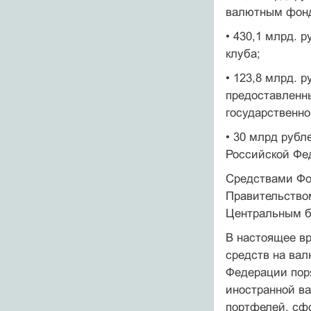
валютным фон­
• 430,1 млрд. 
клуба;
• 123,8 млрд. 
предоставлен­н
государственно
• 30 млрд рубл
Российской Фе
Средствами Фо
Правительство
Центральным б
В настоящее в
средств на вал
Федерации поря
иностранной ва
портфелей, сфо