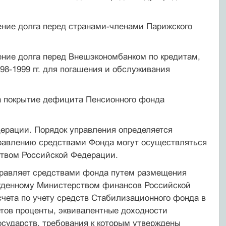
шение долга перед странами-членами Парижского
шение долга перед Внешэкономбанком по кредитам,
8-1999 гг. для погашения и обслуживания
на покрытие дефицита Пенсионного фонда
ерации. Порядок управления определяется
равлению средства­ми Фонда могут осуществляться
ством Российской Федерации.
равляет средствами фонда путем размещения
ржденному Министер­ством финансов Российской
чета по учету средств Стабилизацион­ного фонда в
етов проценты, эквивалентные доходности
сударств, требования к которым утверждены