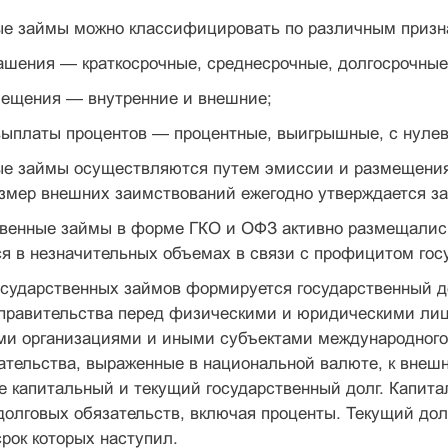
ые займы можно классифицировать по различным призн
гашения — краткосрочные, среднесрочные, долго­срочные
мещения — внутренние и внешние;
 выплаты процентов — процентные, выигрышные, с нуле
е займы осуществляются путем эмиссии и разме­щения 
змер внешних заимствований ежегодно утверждается за
венные займы в форме ГКО и ОФЗ активно разме­щались
 в незначительных объемах в связи с профицитом госу
осударственных займов формируется государствен­ный д
 прави­тельства перед физическими и юридическими ли
и организациями и иными субъектами международного п
зательства, выраженные в национальной валюте, к внеш
 капиталь­ный и текущий государственный долг. Капи
олговых обязательств, включая про­центы. Текущий дол
срок которых наступил.