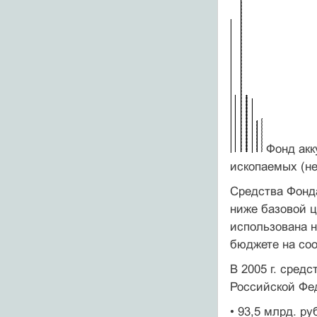
Фонд акк
ископаемых (н
Средства Фонд
ниже базо­вой
использована 
бюджете на со
В 2005 г. сред
Российской Фе
• 93,5 млрд. р