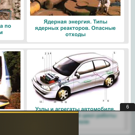
Ядерная энергия. Типы
а по
ядерных реакторов. Опасные
м
отходы
5
Узлы и агрегаты автомобиля.
ые
Четырехтактный цикл работы
ологии
двигателя