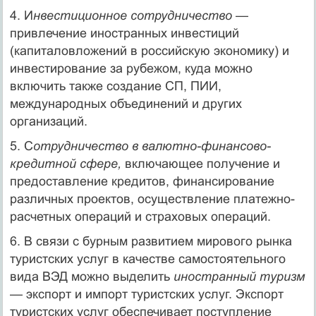
4. И
нвести­ционное сотрудничество
—
привлечение иностранных инвестиций
(капиталовложений в российскую экономи­ку) и
инвестирование за рубежом, куда можно
включить также создание СП, ПИИ,
международных объединений и других
организаций.
5. С
отрудничество в валютно-финансово-
кредитной сфере,
включающее получение и
предоставление кредитов, фи­нансирование
различных проектов, осуществление платежно-
расчет­ных операций и страховых операций.
6. В связи с бурным развитием мирового рынка
туристских услуг в ка­честве самостоятельного
вида ВЭД можно выделить
иностранный ту­ризм
—
экспорт и импорт туристских услуг. Экспорт
туристских услуг обеспечивает поступление