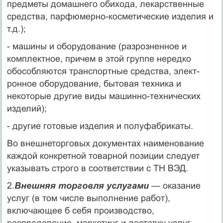
предметы домашнего обихода, лекарст­венные
средства, парфюмерно-косметические изделия и
т.д.);
- машины и оборудование (разрозненное и
комплектное, причем в этой группе нередко
обособляются транспортные средства, элект­
ронное оборудование, бытовая техника и
некоторые другие виды ма­шинно-технических
изделий);
- другие готовые изделия и полуфабрикаты.
Во внешнеторговых документах наименование
каждой конкрет­ной товарной позиции следует
указывать строго в соответствии с ТН ВЭД.
2.
Внешняя торговля услугами
— оказание
услуг (в том числе выпол­нение работ),
включающее б себя производство,
распределение, мар­кетинг и доставку услуг