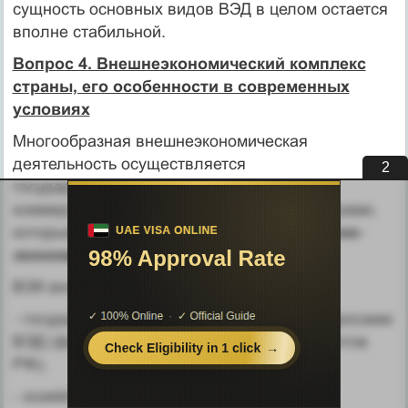
сущность основных видов ВЭД в целом остается
вполне стабильной.
Вопрос 4. Внешнеэкономический комплекс
страны, его особенности в современных
условиях
Многообразная внешнеэкономическая
деятельность осуществля­ется
1
государственными, производственно-
коммерческими и обще­ственными структурами,
которые в совокупности составляют
внешне­
экономический комплекс
(ВЭК) страны.
ВЭК включает следующие звенья:
- государственные органы, ведающие вопросами
ВЭД (федераль­ные, региональные, субъектов
РФ);
- хозяйственные комплексы, отрасли и