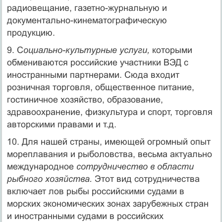
радиовещание, газетно-журнальную и
документально-кинематографическую
продукцию.
9. С
оциально-культурные услуги,
которыми
обмениваются российские участники ВЭД с
иностранными партнера­ми. Сюда входит
розничная торговля, общественное питание,
гости­ничное хозяйство, образование,
здравоохранение, физкультура и спорт, торговля
авторскими правами и т.д.
10. Для нашей страны, имеющей огромный опыт
мореплавания и ры­боловства, весьма актуально
международное
сотрудничество в области
рыбного хозяйства.
Этот вид сотрудничества
включает лов рыбы рос­сийскими судами в
морских экономических зонах зарубежных стран
и иностранными судами в российских