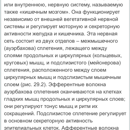
или внутреннюю, нервную систему, называемую
также «кишечным мозгом». Она функционирует
независимо от внешней вегетативной нервной
системы и регулирует моторную и секреторную
активности желудка и кишечника. Эта нервная
сеть состоит из двух отделов – межмышечного
(ауэрбахова) сплетения, лежащего между
слоями продольных и циркулярных (кольцевых,
круговых) мышц, и подслизистого (мейснерова)
сплетения, расположенного между слоем
циркулярных мышц и подслизистым мышечным
слоем (рис. 29.2). Эфферентные волокна
ауэрбахова сплетения оканчиваются на клетках
гладких мышц продольных и циркулярных слоев;
они регулируют тонус мышц и ритм их
сокращений. Подслизистое сплетение регулирует
в основном секреторную активность
эпителиальных клеток. Афферентные волокна