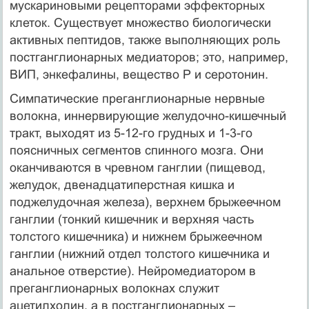
мускариновыми рецепторами эффекторных
клеток. Существует множество биологически
активных пептидов, также выполняющих роль
постганглионарных медиаторов; это, например,
ВИП, энкефалины, вещество Р и серотонин.
Симпатические преганглионарные нервные
волокна, иннервирующие желудочно-кишечный
тракт, выходят из 5-12-го грудных и 1-3-го
поясничных сегментов спинного мозга. Они
оканчиваются в чревном ганглии (пищевод,
желудок, двенадцатиперстная кишка и
поджелудочная железа), верхнем брыжеечном
ганглии (тонкий кишечник и верхняя часть
толстого кишечника) и нижнем брыжеечном
ганглии (нижний отдел толстого кишечника и
анальное отверстие). Нейромедиатором в
преганглионарных волокнах служит
ацетилхолин, а в постганглионарных –