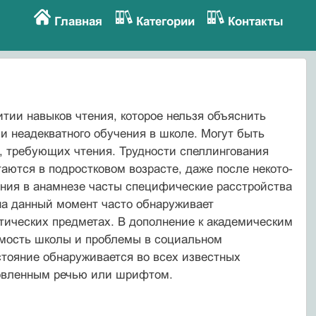
Главная
Категории
Контакты
тии навыков чтения, которое нельзя объяснить
 неадекват­ного обучения в школе. Могут быть
, требующих чтения. Трудности спеллингования
аются в подростковом возрасте, даже после некото­
ения в анамнезе часты специфические расстройства
а данный мо­мент часто обнаруживает
ических предметах. В дополнение к акаде­мическим
мость школы и проблемы в социальном
тояние обнару­живается во всех известных
словленным речью или шрифтом.