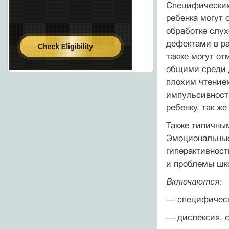
Специфическим 
ребенка могут 
обработке слух
дефектами в ра
также могут от
общими среди д
плохим чтение
импульсивность
ребенку, так ж
Также типичны
Эмоциональные
гиперактивност
и проблемы шк
Включаются:
—
специфическ
— дислексия, с