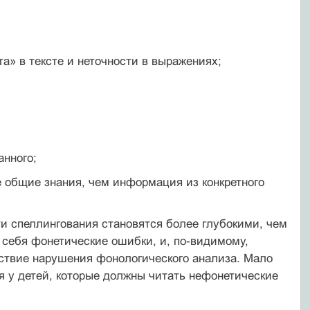
та» в тексте и неточности в выражениях;
анного;
е общие знания, чем информация из конкретного
сти спеллингования становятся более глубокими, чем
 себя фонетические ошибки, и, по-видимому,
ствие нарушения фоноло­гического анализа. Мало
я у детей, которые должны читать нефоне­тические