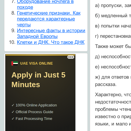
Оборудование ночлега в
а) пропуски, з
походе
Генетические признаки. Как
б) медленный т
передаются характерные
черты
в) попытки нач
Интересные факты в истории
г) перестановк
Западной Европы
Клетки и ДНК. Что такое ДНК
Также может бы
д) неспособнос
е) неспособнос
ж) для ответов
рассказа.
Характерно, чт
недостаточ­нос
проблемы чтени
известно о при
языки, и мало 