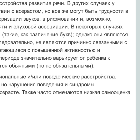
тройства развития речи. В других случаях у
вии с возрас­том, но все же могут быть трудности в
ризации звуков, в рифмова­нии и, возможно,
яти и слуховой ассоциации. В некоторых случаях
(такие, как различение букв); однако они являются
следовательно, не являются причинно связанными с
етающиеся с повышенной ак­тивностью и
ериоде значительно варьирует от ребенка к
ются обыч­ными (но не обязательными).
ональные и/или поведенческие расстройства.
 но нарушения поведения и синдромы
озрасте. Также часто отмечаются низкая са­мооценка
.