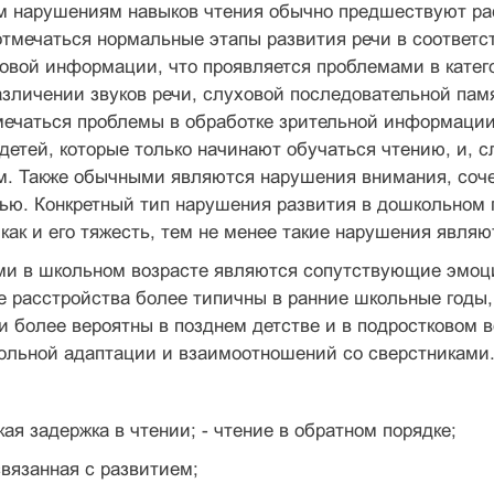
нарушениям навыков чтения обычно предшеству­ют расс
от­мечаться нормальные этапы развития речи в соответст
овой информации, что проявляется проблемами в катего
зличении звуков речи, слуховой по­следовательной пам
мечаться проблемы в обработке зрительной информа­ции 
етей, которые только начинают обучаться чтению, и, 
м. Также обычны­ми являются нарушения внимания, соч
ю. Конкретный тип нарушения развития в дошкольном п
е как и его тяжесть, тем не менее такие нарушения явля
ми в школьном возрасте являются сопутствующие эмоци
 расстройства более типичны в ранние школьные годы,
и более вероятны в позднем детстве и в подростковом в
ольной адаптации и взаимоотношений со сверстниками
ая задержка в чтении; - чтение в обратном порядке;
вязанная с развитием;