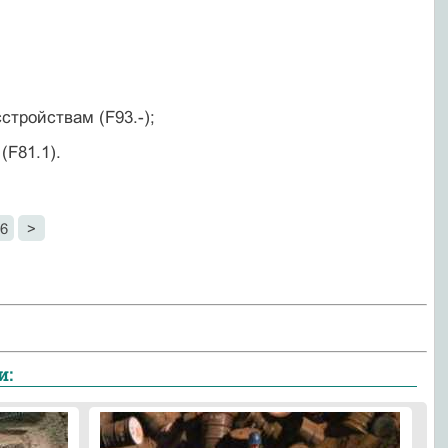
стройствам (F93.-);
(F81.1).
6
>
и: