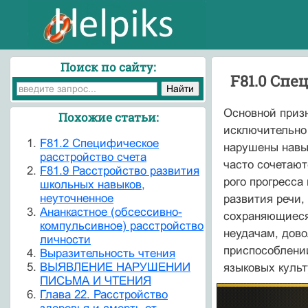
Поиск по сайту:
F81.0 Спе
Основной призн
Похожие статьи:
исключительно 
F81.2 Специфическое
нарушены навык
расстройство счета
часто сочетают
F81.9 Расстройство развития
рого прогресса
школьных навыков,
неуточненное
развития речи,
Ананкастное (обсессивно-
сохраняющиеся 
компульсивное) расстройство
неудачам, дов
личности
приспособлении
Выразительность чтения
ВЫЯВЛЕНИЕ НАРУШЕНИИ
языковых культ
ПИСЬМА И ЧТЕНИЯ
Глава 22. Расстройство