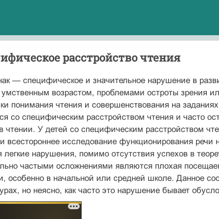
цифическое расстройство чтения
ак — специфическое и значительное нарушение в разви
умственным возрастом, проблемами остроты зрения или
и понимания чте­ния и совершенствования на заданиях
ся со специфическим расстройством чтения и часто ост
 в чтении. У детей со специфическим расстройством чт
 и всестороннее исследование функционирования речи н
легкие нарушения, помимо отсутствия успехов в теорет
ольно частыми осложнениями являются плохая посещае
, особенно в начальной или средней школе. Данное сос
урах, но неясно, как часто это нарушение бывает обу