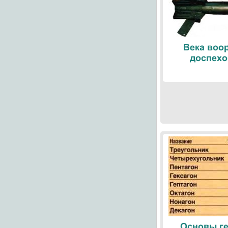
Века воо
доспехо
Основы ге