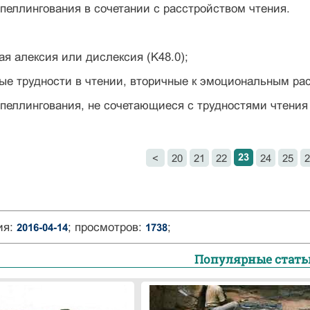
еллингования в сочетании с расстройством чтения.
ая алексия или дислексия (K48.0);
е трудности в чтении, вторичные к эмоциональ­ным рас
еллингования, не сочетающиеся с трудностями чте­ния 
23
<
20
21
22
24
25
2
ия:
; просмотров:
;
2016-04-14
1738
Популярные стать