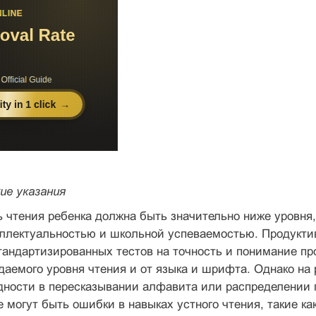
ие указания
 чтения ребенка должна быть значительно ниже уровня,
еллектуальностью и школьной успеваемостью. Продукти
андарти­зированных тестов на точность и понимание пр
даемого уровня чтения и от языка и шрифта. Однако н
дности в пересказывании алфавита или распре­делении 
е могут быть ошибки в навыках устного чтения, такие как