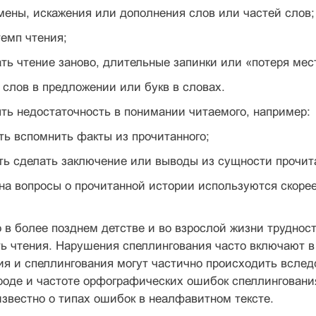
амены, искажения или дополнения слов или частей слов;
емп чтения;
ать чтение заново, длительные запинки или «поте­ря мес
а слов в предложении или букв в словах.
ть недостаточность в понимании читаемого, например:
ть вспомнить факты из прочитанного;
ть сделать заключение или выводы из сущности про­чит
 на вопросы о прочитанной истории используются скоре
о в более позднем детстве и во взрослой жизни труд­но
ть чтения. Нарушения спеллингования часто включают в
я и спеллин­гования могут частично происходить вслед
роде и частоте орфографичес­ких ошибок спеллинговани
известно о типах ошибок в неалфавитном тексте.