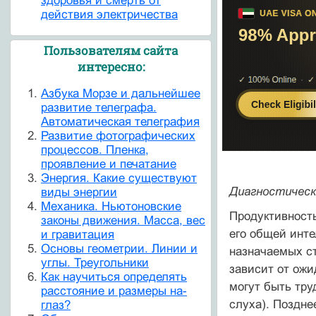
здоровья и смерть от
действия электричества
Пользователям сайта
интересно:
Азбука Морзе и дальнейшее
развитие телеграфа.
Автоматическая телеграфия
Развитие фотографических
процессов. Пленка,
проявление и печатание
Энергия. Какие существуют
Диагностическ
виды энергии
Механика. Ньютоновские
Продуктивность
законы движения. Масса, вес
его общей инт
и гравитация
Основы геометрии. Линии и
назначаемых ст
углы. Треугольники
зависит от ожи
Как научиться определять
могут быть тру
расстояние и размеры на-
слуха). Поздне
глаз?