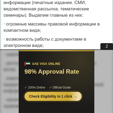
информации (печатные издания. СМИ,
ведомственная рассылка, тематические
семинары). Выделим главные из них:
· огромные массивы правовой информации в
компактном виде;
· возможность работы с документами в
электронном виде;
1
· широкий набор тематических баз данных;
· доступ к проектам нормативных правовых
актов;
· комплексная юридическая обработка
юридических документов, наличие справочной
информации;
· наличие текущих редакций нормативных
правовых актов в базах документов;