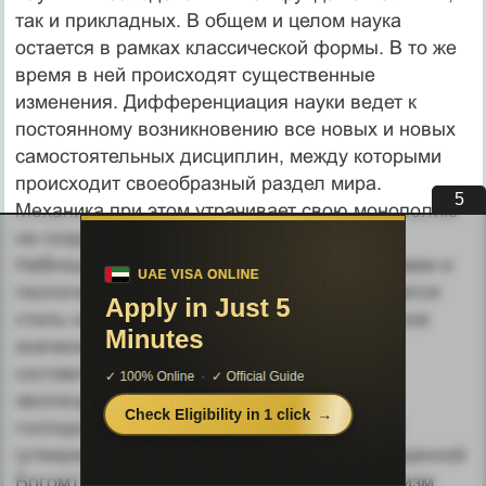
так и прикладных. В общем и целом наука
остается в рамках классической формы. В то же
время в ней происходят существенные
изменения. Дифференциация науки ведет к
постоянному возникновению все новых и новых
самостоятельных дисциплин, между которыми
происходит своеобразный раздел мира.
4
Механика при этом утрачивает свою монополию
на создание общенаучной картины мира.
Наблюдается усиление роли биологии, химии и
геологии. В результате существенно меняется
стиль научного мышления, в котором важное
значение приобретает идея развития,
составляющая основу концепции
эволюционизма. Уже в XVIII в.
господствовавшему в науке креационизму
(утверждение неизменности природы, созданной
Богом) был противопоставлен трансформизм,