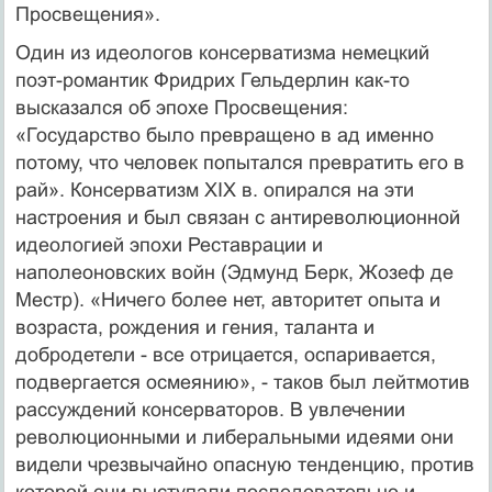
Просвещения».
Один из идеологов консерватизма немецкий
поэт-романтик Фридрих Гельдерлин как-то
высказался об эпохе Просвещения:
«Государство было превращено в ад именно
потому, что человек попытался превратить его в
рай». Консерватизм XIX в. опирался на эти
настроения и был связан с антиреволюционной
идеологией эпохи Реставрации и
наполеоновских войн (Эдмунд Берк, Жозеф де
Местр). «Ничего более нет, авторитет опыта и
возраста, рождения и гения, таланта и
добродетели - все отрицается, оспаривается,
подвергается осмеянию», - таков был лейтмотив
рассуждений консерваторов. В увлечении
революционными и либеральными идеями они
видели чрезвычайно опасную тенденцию, против
которой они выступали последовательно и