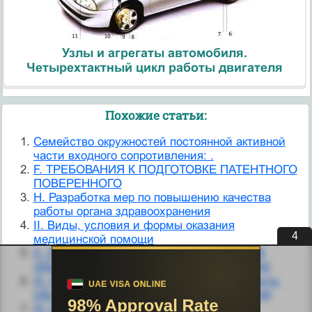
Узлы и агрегаты автомобиля.
Четырехтактный цикл работы двигателя
Похожие статьи:
Cемейство окружностей постоянной активной
части входного сопротивления: .
F. ТРЕБОВАНИЯ К ПОДГОТОВКЕ ПАТЕНТНОГО
ПОВЕРЕННОГО
H. Разработка мер по повышению качества
работы органа здравоохранения
II. Виды, условия и формы оказания
3
медицинской помощи
II. ДВИЖЕНИЕ ЗАРЯЖЕННЫХ ЧАСТИЦ В
ЭЛЕКТРИЧЕСКОМ И МАГНИТНОМ ПОЛЯХ
III. Библиографическое описание документа.
Общие требования и правила. ГОСТ 7.1-84
III. Медицинская психология; лечение