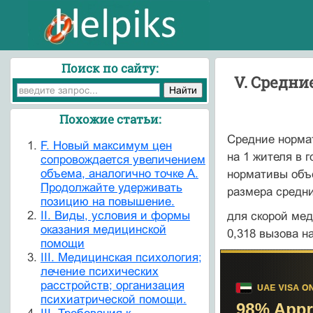
Поиск по сайту:
V. Средн
Похожие статьи:
Средние норма
F. Новый максимум цен
на 1 жителя в 
сопровождается увеличением
объема, аналогично точке А.
нормативы объ
Продолжайте удерживать
размера средн
позицию на повышение.
II. Виды, условия и формы
для скорой мед
оказания медицинской
0,318 вызова на
помощи
III. Медицинская психология;
лечение психических
расстройств; организация
психиатрической помощи.