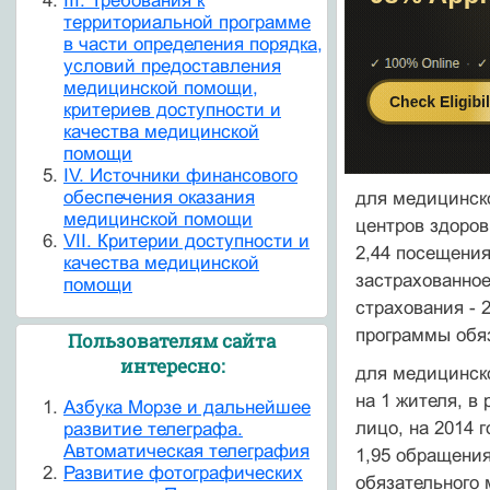
III. Требования к
территориальной программе
в части определения порядка,
условий предоставления
медицинской помощи,
критериев доступности и
качества медицинской
помощи
IV. Источники финансового
обеспечения оказания
для медицинск
медицинской помощи
центров здоров
VII. Критерии доступности и
2,44 посещения
качества медицинской
застрахованное
помощи
страхования - 
программы обяз
Пользователям сайта
интересно:
для медицинско
на 1 жителя, в
Азбука Морзе и дальнейшее
лицо, на 2014 
развитие телеграфа.
Автоматическая телеграфия
1,95 обращения
Развитие фотографических
обязательного 