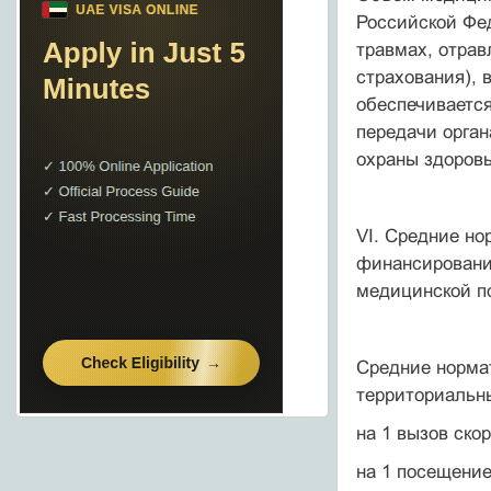
Российской Фе
травмах, отрав
страхования),
обеспечиваетс
передачи орга
охраны здоровь
VI. Средние н
финансировани
медицинской 
Средние норма
территориальны
на 1 вызов ско
на 1 посещени