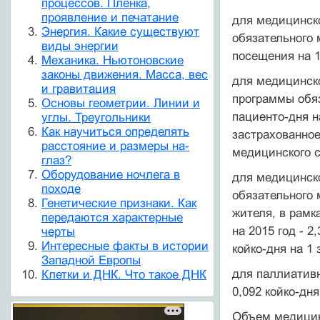
процессов. Пленка,
проявление и печатание
для медицинск
Энергия. Какие существуют
обязательного 
виды энергии
посещения на 1
Механика. Ньютоновские
законы движения. Масса, вес
для медицинско
и гравитация
программы обяз
Основы геометрии. Линии и
пациенто-дня н
углы. Треугольники
Как научиться определять
застрахованное
расстояние и размеры на-
медицинского с
глаз?
Оборудование ночлега в
для медицинско
походе
обязательного м
Генетические признаки. Как
жителя, в рамк
передаются характерные
на 2015 год - 
черты
Интересные факты в истории
койко-дня на 1
Западной Европы
для паллиативн
Клетки и ДНК. Что такое ДНК
0,092 койко-дня
Объем медицин