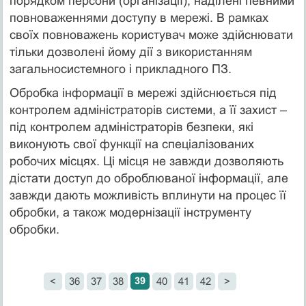
порядком персони (організації), наділені певними
повноваженнями доступу в мережі. В рамках
своїх повноважень користувач може здійснювати
тільки дозволені йому дії з використанням
загальносистемного і прикладного ПЗ.
Обробка інформації в мережі здійснюється під
контролем адміністраторів системи, а її захист –
під контролем адміністраторів безпеки, які
виконують свої функції на спеціалізованих
робочих місцях. Ці місця не завжди дозволяють
дістати доступ до оброблюваної інформації, але
завжди дають можливість вплинути на процес її
обробки, а також модернізації інструменту
обробки.
39
<
36
37
38
40
41
42
>