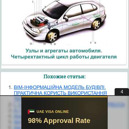
Узлы и агрегаты автомобиля.
Четырехтактный цикл работы двигателя
Похожие статьи:
BIM-ІНФОРМАЦІЙНА МОДЕЛЬ БУДІВЛІ.
3
ПРАКТИЧНА КОРИСТЬ ВИКОРИСТАННЯ
ТЕХНОЛОГІЇ ВІМ.
I. 3. МОДЕЛЬ НАУКИ И НАУЧНОГО ПРОГРЕССА
А.1 Модель напівпровідникового діода
Адаптивные системы с моделью
Актуальная модель ЭФИК
Англо - американская модель