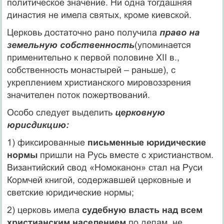
политическое значение. Ни одна тогдашняя
династия не имела святых, кроме киевской.
Церковь достаточно рано получила
право на
земельную собственность
(упоминается
применительно к первой половине ХII в.,
собственность монастырей – раньше), с
укреплением христианского мировоззрения
значителен поток пожертвований.
Особо следует выделить
церковную
юрисдикцию:
1) фиксированные
письменные юридические
нормы
пришли на Русь вместе с христианством.
Византийский свод «Номоканон» стал на Руси
Кормчей книгой, содержавшей церковные и
светские юридические нормы;
2) церковь имела
судебную власть над всем
христианским населением
по делам, не