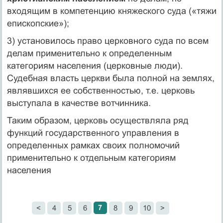
входящим в компетенцию княжеского суда («тяжи
епископские»);
3) установилось право церковного суда по всем
делам применительно к определенным
категориям населения (церковные люди).
Судебная власть церкви была полной на землях,
являвшихся ее собственностью, т.е. церковь
выступала в качестве вотчинника.
Таким образом, церковь осуществляла ряд
функций государственного управления в
определенных рамках своих полномочий
применительно к отдельным категориям
населения
7
<
4
5
6
8
9
10
>