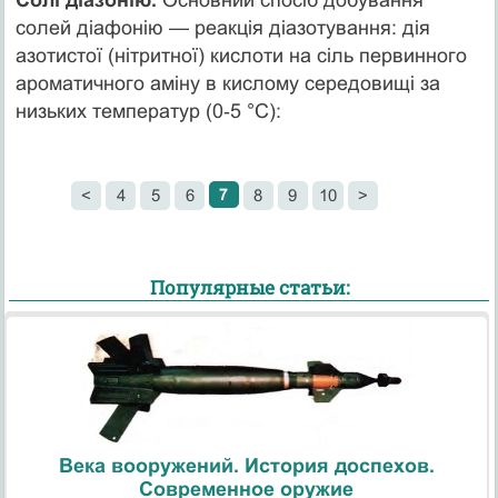
солей діафонію — реакція діазотування: дія
азотистої (нітритної) кислоти на сіль первинного
ароматичного аміну в кислому середовищі за
низьких температур (0‑5 °С):
7
<
4
5
6
8
9
10
>
Популярные статьи:
Века вооружений. История доспехов.
Современное оружие