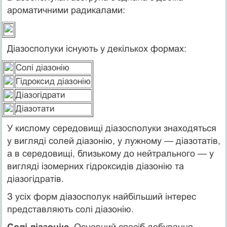
ароматичними радикалами:
Діазосполуки існують у декількох формах:
Солі діазонію
Гідроксид діазонію
Діазогідрати
Діазотати
У кислому середовищі діазосполуки знаходяться
у вигляді солей діазонію, у лужному — діазотатів,
а в середовищі, близькому до нейтрального — у
вигляді ізомерних гідроксидів діазонію та
діазогідратів.
З усіх форм діазосполук найбільший інтерес
представляють солі діазонію.
Солі діазонію.
Основний спосіб добування