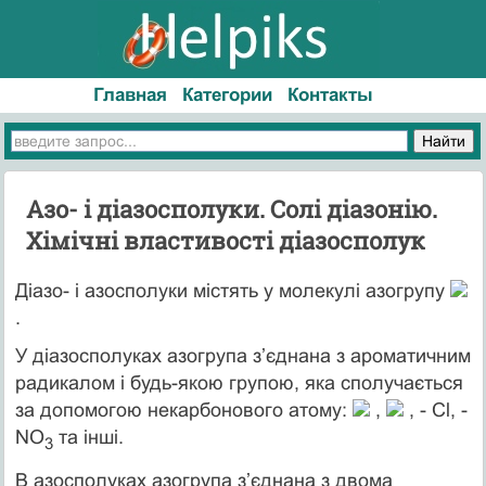
Главная
Категории
Контакты
Азо- і діазосполуки. Солі діазонію.
Хімічні властивості діазосполук
Діазо- і азосполуки містять у молекулі азогрупу
.
У діазосполуках азогрупа з’єднана з ароматичним
радикалом і будь-якою групою, яка сполучається
за допомогою некарбонового атому:
,
, - Cl, -
NO
та інші.
3
В азосполуках азогрупа з’єднана з двома