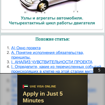
Узлы и агрегаты автомобиля.
Четырехтактный цикл работы двигателя
Похожие статьи:
A) Окно проекта
A. Понятие исполнения обязательства,
принципы.
I. АНАЛИЗ ЧУВСТВИТЕЛЬНОСТИ ПРОЕКТА
I. Определите, какие из перечисленных событий,
4
происходящих в клетке на этой стадии митоза,
указаны правильно.
II. МЕТОДЫ ПРОВЕРКИ УСТОЙЧИВОСТИ
ПРОЕКТА
III. Организация Объединенных Наций (ООН)
также проявляет определенный интерес к
проблемам учета и отчетности.
IV. Технико-экономические показатели проекта