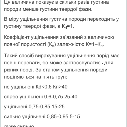
Ця величина показує в скільки разів густина
породи менше густини твердої фази.
В міру ущільнення густина породи переходить у
густину твердої фази, а К
=1.
d
Коефіцієнт ущільнення зв’язаний з величиною
повної пористості (К
) залежністю К=1–К
.
п
п
Такий спосіб вирахування ущільнення порід має
певні переваги, бо може застосовуватись для
різних порід. За станом ущільнення породи
поділяються на п’ять груп:
не ущільнені Кd<0,6 Кп>40
слабо ущільнені 0,6-0,75 25-40
ущільнені 0,75-0,85 15-25
сильно ущільнені 0,85-0,95 5-15
дуже сильно