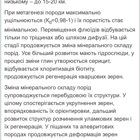
низькому – до 15-20 км.
При метагенезі породи максимально
ущільнюються (К
=0,98-1) і їх пористість стає
d
мінімальною. Переміщення флюїдів відбувається
тільки по тріщинах або шляхом дифузії. На цій
стадії продовжується зміна мінерального складу
порід. Усе більший розвиток мають гідрослюди, у
процесі зміни глин утворюється серицит,
відбувається хлоритизація біотиту,
продовжується регенерація кварцових зерен.
Зміна мінерального складу порід
супроводжується перебудовою їх структури. У
цілому спостерігається укрупнення зерен,
впорядкованість їх орієнтировки, дальший
розвиток структур розчинення уламкових зерен і
їх регенерація. У піщаних та алевритових
породах продовжується деформація зерен