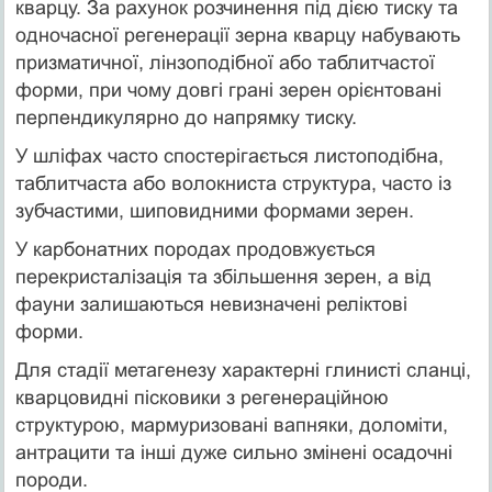
кварцу. За рахунок розчинення під дією тиску та
одночасної регенерації зерна кварцу набувають
призматичної, лінзоподібної або таблитчастої
форми, при чому довгі грані зерен орієнтовані
перпендикулярно до напрямку тиску.
У шліфах часто спостерігається листоподібна,
таблитчаста або волокниста структура, часто із
зубчастими, шиповидними формами зерен.
У карбонатних породах продовжується
перекристалізація та збільшення зерен, а від
фауни залишаються невизначені реліктові
форми.
Для стадії метагенезу характерні глинисті сланці,
кварцовидні пісковики з регенераційною
структурою, мармуризовані вапняки, доломіти,
антрацити та інші дуже сильно змінені осадочні
породи.