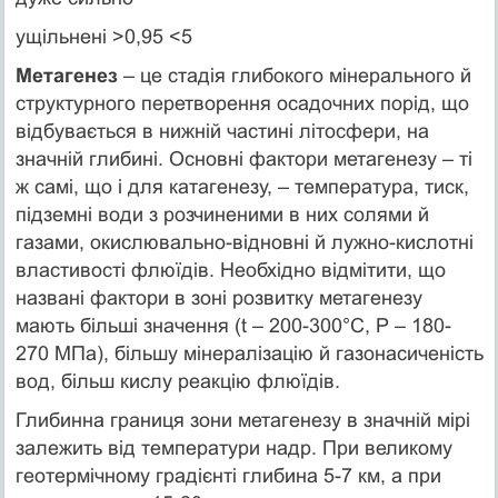
ущільнені >0,95 <5
Метагенез
– це стадія глибокого мінерального й
структурного перетворення осадочних порід, що
відбувається в нижній частині літосфери, на
значній глибині. Основні фактори метагенезу – ті
ж самі, що і для катагенезу, – температура, тиск,
підземні води з розчиненими в них солями й
газами, окислювально-відновні й лужно-кислотні
властивості флюїдів. Необхідно відмітити, що
названі фактори в зоні розвитку метагенезу
мають більші значення (t – 200-300°С, Р – 180-
270 МПа), більшу мінералізацію й газонасиченість
вод, більш кислу реакцію флюїдів.
Глибинна границя зони метагенезу в значній мірі
залежить від температури надр. При великому
геотермічному градієнті глибина 5-7 км, а при