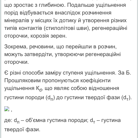
що зростає з глибиною. Подальше ущільнення
порід відбувається внаслідок розчинення
мінералів у місцях їх дотику й утворення різних
типів контактів (стилолітові шви), регенераційні
оторочки, корозія зерен.
Зокрема, речовини, що перейшли в розчин,
можуть затвердіти, утворюючи регенераційні
оторочки.
Є різні способи заміру ступеня ущільнення. За Б.
Прошляковим пропонуються коефіцієнти
ущільнення К
, що являє собою відношення
d
густини породи (d
) до густини твердої фази (d
).
п
т
,
де: d
– об’ємна густина породи; d
– густина
п
т
твердої фази.