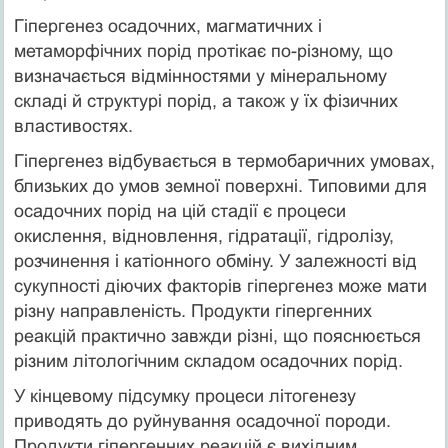
Гіпергенез осадочних, магматичних і
метаморфічних порід протікає по-різному, що
визначається відмінностями у мінеральному
складі й структурі порід, а також у їх фізичних
властивостях.
Гіпергенез відбувається в термобаричних умовах,
близьких до умов земної поверхні. Типовими для
осадочних порід на цій стадії є процеси
окислення, відновлення, гідратації, гідролізу,
розчинення і катіонного обміну. У залежності від
сукупності діючих факторів гіпергенез може мати
різну направленість. Продукти гіпергенних
реакцій практично завжди різні, що пояснюється
різним літологічним складом осадочних порід.
У кінцевому підсумку процеси літогенезу
приводять до руйнування осадочної породи.
Продукти гіпергенних реакцій є вихідним