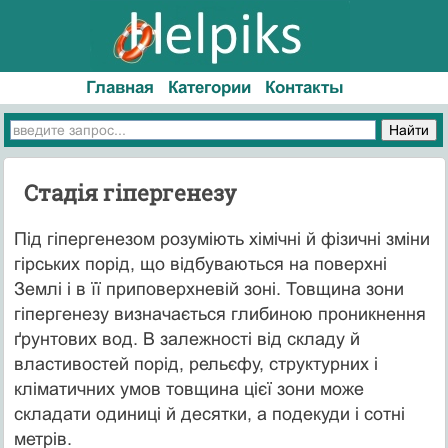
Главная
Категории
Контакты
Стадія гіпергенезу
Під гіпергенезом розуміють хімічні й фізичні зміни
гірських порід, що відбуваються на поверхні
Землі і в її приповерхневій зоні. Товщина зони
гіпергенезу визначається глибиною проникнення
ґрунтових вод. В залежності від складу й
властивостей порід, рельєфу, структурних і
кліматичних умов товщина цієї зони може
складати одиниці й десятки, а подекуди і сотні
метрів.