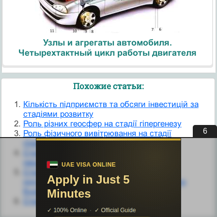
Узлы и агрегаты автомобиля.
Четырехтактный цикл работы двигателя
Похожие статьи:
Кількість підприємств та обсяги інвестицій за
стадіями розвитку
Роль різних геосфер на стадії гіпергенезу
6
Роль фізичного вивітрювання на стадії
гіпергенезу
Стадія виділення зон і районів для
першочергового вивчення
Стадія визначення наявності пасток ВВ і
підготовка об’єктів (структур) до глибокого
буріння
Стадія катагенезу