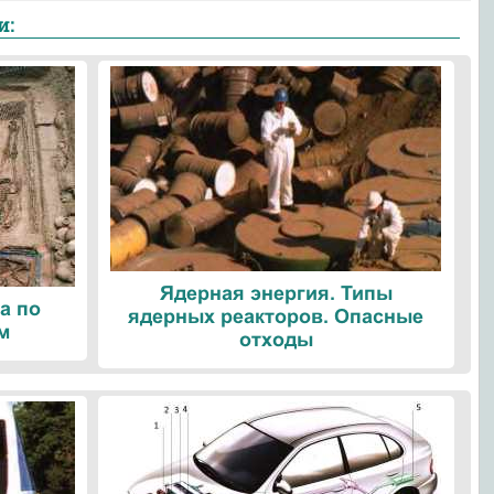
и:
Ядерная энергия. Типы
а по
ядерных реакторов. Опасные
м
отходы