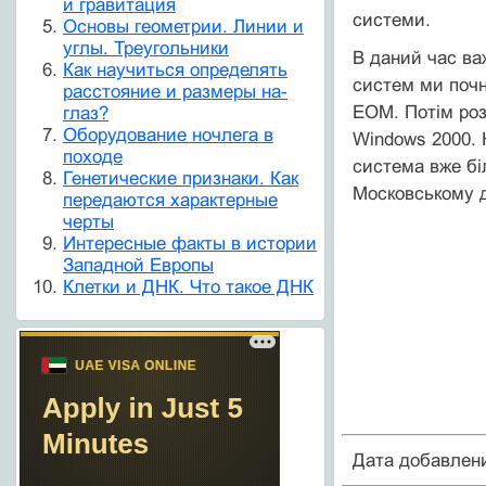
и гравитация
системи.
Основы геометрии. Линии и
углы. Треугольники
В даний час ва
Как научиться определять
систем ми почн
расстояние и размеры на-
ЕОМ. Потім роз
глаз?
Оборудование ночлега в
Wіndows 2000. 
походе
система вже бі
Генетические признаки. Как
Московському д
передаются характерные
черты
Интересные факты в истории
Западной Европы
Клетки и ДНК. Что такое ДНК
Дата добавлен