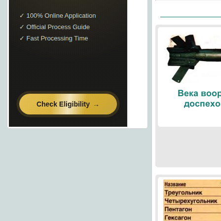
Века воо
доспехо