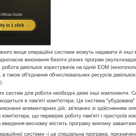
аного вище операційні системи можуть надавати й інші
одночасне виконання безлічі різних програм (мультизада
 робота декількох користувачів на одній ЕОМ (многопо
 а також об'єднання обчислювальних ресурсів декількох
).
их систем для роботи необхідні деякі інші компоненти. 
аходиться в пам'яті комп'ютера. Ця система "убудована"
виконанні елементарних дій, зв'язаних зі здійсненням оп
 комп'ютера, що перевіряє роботу пам'яті і пристроїв ко
 введення-висновку містить програму виклику завантажн
ераційної системи -і це спеціальна програма, призначен