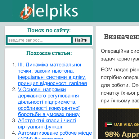
Поиск по сайту:
Визначенн
Операційна сис
Похожие статьи:
задач користув
III. Динаміка матеріальної
ЕОМ надає різн
точки. закони ньютона.
інерціальні системи відліку.
потрібно операц
принцип відносності галілея
для роботи. Оп
V.Основні напрямки
початку їхньої 
державного регулювання
при їхньому за
діяльності підприємств,
особливості конкурентної
боротьби в умовах ринку
Абстрактні класи і чисті
віртуальні функції
Автоматизоване робоче місце