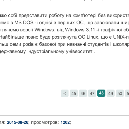
жко собі представити роботу на комп'ютері без використ
емо з MS DOS -і однієї з перших ОС, що завоювали шир
глянемо версії Wіndows: від Wіndows 3.11 -і графічної 
Найбільше повно буде розглянута ОС Lіnux, що є UNіX-
льш семи років є базової при навчанні студентів і школя
ержавному індустріальному університеті.
48
<
45
46
47
49
50
5
ия:
; просмотров:
;
2015-08-26
1202