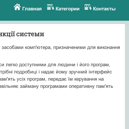
Главная
Категории
Контакты
нкції системи
и засобами комп'ютера, призначеними для виконання
си легко доступними для людини і його програм,
отрібні подробиці і надає йому зручний інтерфейс
м'ять усіх програм, передає їм керування на
 і звільняє займану програмами оперативну пам'ять