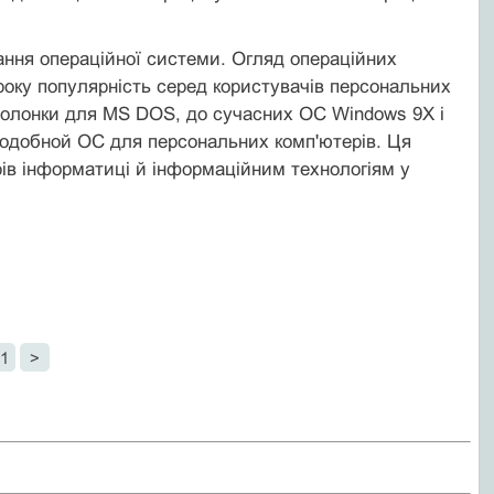
ання операційної системи. Огляд операційних
оку популярність серед користувачів персональних
оболонки для MS DOS, до сучасних ОС Wіndows 9X і
подобной ОС для персональних комп'ютерів. Ця
рів інформатиці й інформаційним технологіям у
1
>