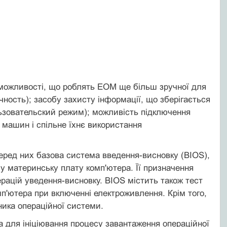
 можливості, що роблять ЕОМ ще більш зручної для
чность); засобу захисту інформації, що зберігається
льзовательский режим); можливість підключення
 машин і спільне їхнє використання
Серед них базова система введення-висновку (BІOS),
 у материнську плату комп'ютера. Її призначення
ерацій уведення-висновку. BІOS містить також тест
мп'ютера при включенні електроживлення. Крім того,
ика операційної системи.
а для ініціювання процесу завантаження операційної