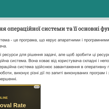
я операційної системи та її основні фу
тема - це програма, що керує апаратними і програмним
ача.
і ресурси для рішення задачі, але щоб зробити ці ресур
ійна система. Вона ховає від користувача складні і неп
ераційна система здійснює завантаження в оперативну па
роботи, виконує різні дії по запиті виконуваних програм
вершенні.