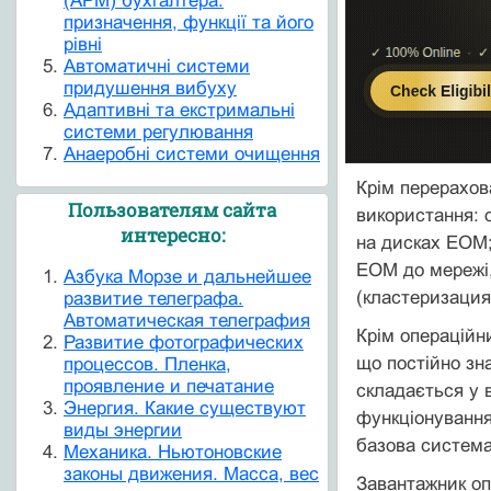
(АРМ) бухгалтера:
призначення, функції та його
рівні
Автоматичні системи
придушення вибуху
Адаптивні та екстримальні
системи регулювання
Анаеробні системи очищення
Крім перерахов
Пользователям сайта
використання: 
интересно:
на дисках ЕОМ;
ЕОМ до мережі,
Азбука Морзе и дальнейшее
(кластеризация
развитие телеграфа.
Автоматическая телеграфия
Крім операційн
Развитие фотографических
що постійно зн
процессов. Пленка,
проявление и печатание
складається у 
Энергия. Какие существуют
функціонування
виды энергии
базова система
Механика. Ньютоновские
законы движения. Масса, вес
Завантажник оп