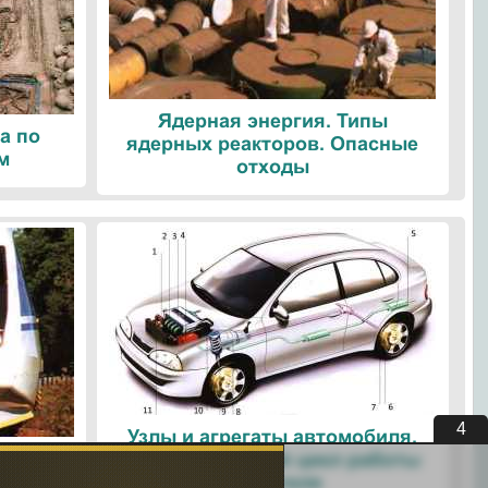
Ядерная энергия. Типы
а по
ядерных реакторов. Опасные
м
отходы
4
Узлы и агрегаты автомобиля.
ые
Четырехтактный цикл работы
ологии
двигателя