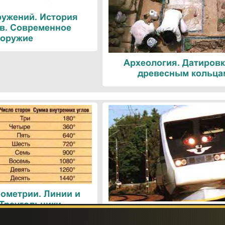
ружений. История
в. Современное
оружие
Археология. Датировк
древесным кольца
ометрии. Линии и
 Треугольники
Поезда. Современн
железнодорожные техн