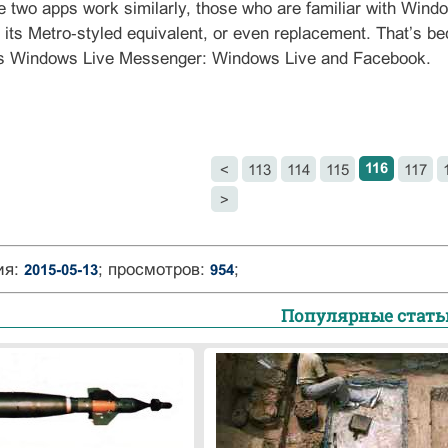
e two apps work similarly, those who are familiar with Win
 its Metro‑styled equivalent, or even replacement. That’s 
es Windows Live Messenger: Windows Live and Facebook.
116
<
113
114
115
117
>
ия:
; просмотров:
;
2015-05-13
954
Популярные стать