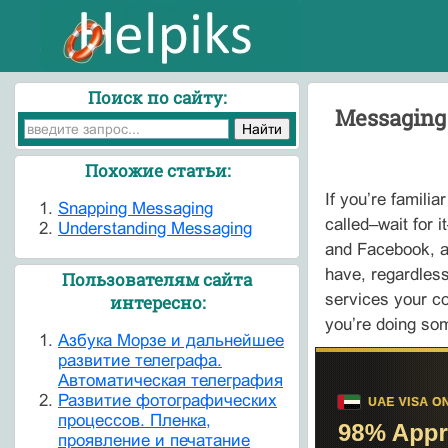
Поиск по сайту:
Messaging
Похожие статьи:
If you’re famili
Snapping Messaging
called–wait for
Understanding Messaging
and Facebook, al
have, regardless
Пользователям сайта
services your con
интересно:
you’re doing so
Азбука Морзе и дальнейшее
развитие телеграфа.
Автоматическая телеграфия
Развитие фотографических
процессов. Пленка,
проявление и печатание