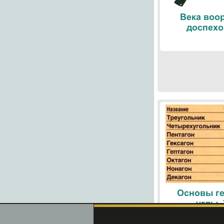
Века воо
доспехо
Основы ге
углы.