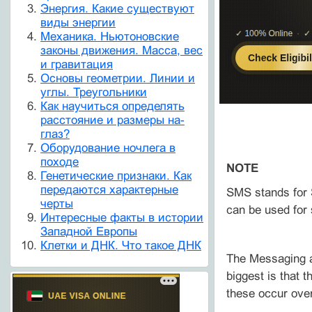
Энергия. Какие существуют
виды энергии
Механика. Ньютоновские
законы движения. Масса, вес
и гравитация
Основы геометрии. Линии и
углы. Треугольники
Как научиться определять
расстояние и размеры на-
глаз?
Оборудование ночлега в
походе
NOTE
Генетические признаки. Как
передаются характерные
SMS stands for 
черты
can be used for 
Интересные факты в истории
Западной Европы
Клетки и ДНК. Что такое ДНК
The Messaging a
biggest is that
these occur over