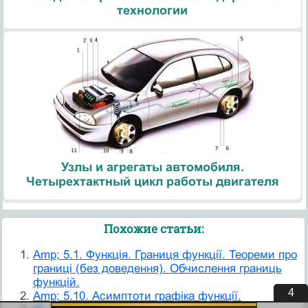
технологии
Узлы и агрегаты автомобиля.
Четырехтактный цикл работы двигателя
Похожие статьи:
Amp; 5.1. Функція. Границя функції. Теореми про
границі (без доведення). Обчислення границь
функцій.
3
Amp; 5.10. Асимптоти графіка функції.