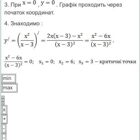
3. При
,
. Графік проходить через
початок координат.
4. Знаходимо :
min
max
х
+
-
-