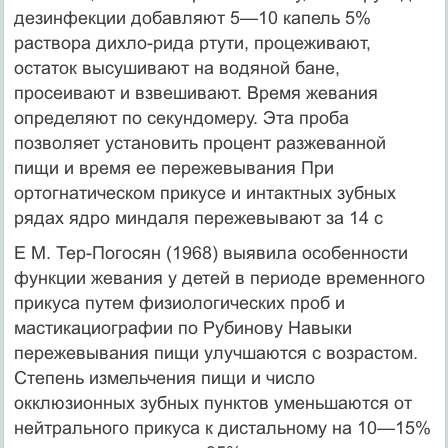
дезинфекции добавляют 5—10 капель 5%
раствора дихло-рида ртути, процеживают,
остаток высушивают на водяной бане,
просеивают и взвешивают. Время жевания
определяют по секундомеру. Эта проба
позволяет установить процент разже­ванной
пищи и время ее пережевывания При
ортогнатическом прикусе и интактных зубных
рядах ядро миндаля пережевывают за 14 с
Е М. Тер-Погосян (1968) выявила особенности
функции жевания у детей в периоде временного
прикуса путем физи­ологических проб и
мастикациографии по Рубинову Навыки
пережевывания пищи улучшаются с возрастом.
Степень измель­чения пищи и число
окклюзионных зубных пунктов уменьша­ются от
нейтрального прикуса к дистальному на 10—15%