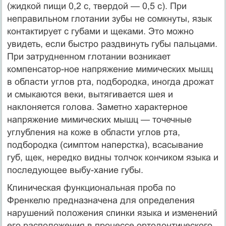
(жидкой пищи 0,2 с, твердой — 0,5 с). При
неправильном глотании зубы не сомкнуты, язык
контактирует с губами и щеками. Это можно
увидеть, если быстро раздвинуть губы пальцами.
При затрудненном глотании возникает
компенсатор-ное напряжение мимических мышц
в области углов рта, под­бородка, иногда дрожат
и смыкаются веки, вытягивается шея и
наклоняется голова. Заметно характерное
напряжение мими­ческих мышц — точечные
углубления на коже в области углов рта,
подбородка (симптом наперстка), всасывание
губ, щек, нередко видны толчок кончиком языка и
последующее выбу-хание губы.
Клиническая функциональная проба по
Френкелю предназначена для определения
нарушений по­ложения спинки языка и изменений
его расположения в про­цессе ортодонтического