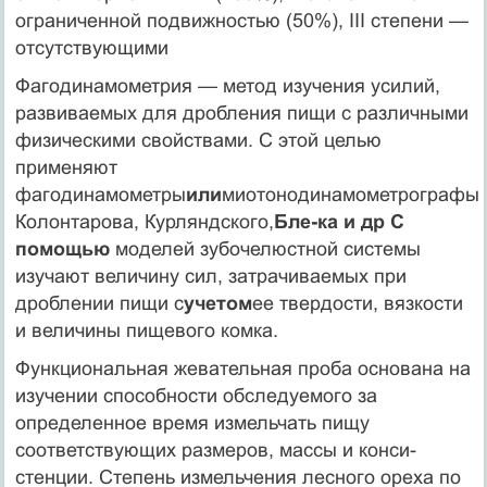
ограниченной подвижностью (50%), III степени —
отсутствующими
Фагодинамометрия — метод изучения усилий,
раз­виваемых для дробления пищи с различными
физическими свойствами. С этой целью
применяют
фагодинамометры
или
миотонодинамометрографы
Колонтарова, Курляндского,
Бле-ка и др С
помощью
моделей зубочелюстной системы
изучают величину сил, затрачиваемых при
дроблении пищи с
учетом
ее твердости, вязкости
и величины пищевого комка.
Функциональная жевательная проба основана на
изучении способности обследуемого за
определенное время измельчать пищу
соответствующих размеров, массы и конси­
стенции. Степень измельчения лесного ореха по