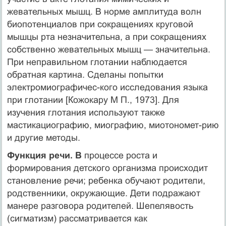
жевательных мышц. В норме амплитуда волн
биопотенци­алов при сокращениях круго­вой
мышцы рта незначитель­на, а при сокращениях
соб­ственно жевательных мышц — значительна.
При неправиль­ном глотании наблюдается
обратная картина. Сделаны попытки
электромиографичес-кого исследования языка
при глотании [Кожокару М П., 1973]. Для
изучения глотания используют также
мастикациографию, миографию, миотономет-рию
и другие методы.
Функция речи. В
процессе роста и
формирования детского организма происходит
становление речи; ребенка обучают родители,
родственники, окружающие. Дети подражают
манере разговора родителей. Шепелявость
(сигматизм) рассматривает­ся как