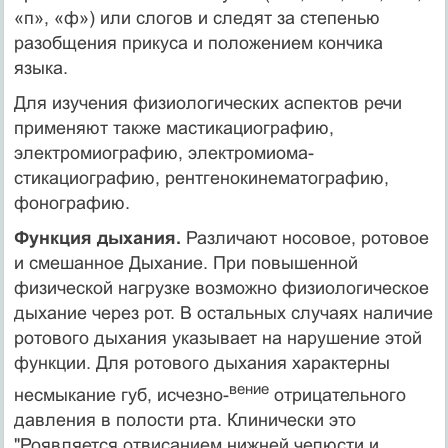
«п», «ф») или слогов и следят за степенью
разобщения прикуса и поло­жением кончика
языка.
Для изучения физиологических аспектов речи
применяют также мастикациографию,
электромиографию, электромиома-
стикациографию, рентгенокинематографию,
фонографию.
Функция дыхания.
Различают носовое, ротовое
и смешанное Дыхание. При повышенной
физической нагрузке возможно физиологическое
дыхание через рот. В остальных случаях нали­чие
ротового дыхания указывает на нарушение этой
функции. Для ротового дыхания характерны
вение
несмыкание губ, исчезно-
отрицательного
давления в полости рта. Клинически это
"Роявляется отвисанием нижней челюсти и