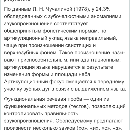
По данным Л. Н. Чучалиной (1978), у 24,3%
обследованных с зубочелюстными аномалиями
звукопроизношение соответ­ствует
общепринятым фонетическим нормам, но
артикуляци­онный уклад языка неправильный,
чаще при произношении свистящих и
верхнезубных фонем. Такое произношение назы­
вают приспособительным, или адаптационным;
артикуляция языка нарушается в результате
изменения формы и площади неба
Артикуляционный фокус смещается к переднему
участку зубных дуг в связи с выдвижением языка.
Функциональная речевая проба — один из
функциональных методов (тестов), позволяющий
контролиро­вать правильность
звукопроизношения. Обследуемому предла­гают
произнести несколько звуков («о», «и», «с», «з»,