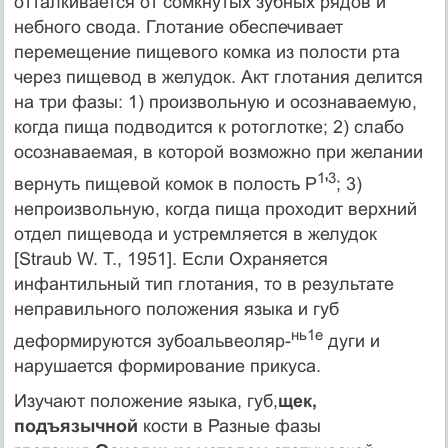
отталкивается от сомкнутых зубных рядов и
небного свода. Глотание обеспечивает
перемещение пищевого комка из полости рта
через пищевод в желудок. Акт глотания делится
на три фазы: 1) произвольную и осознаваемую,
когда пища подводится к ротоглотке; 2) слабо
осознаваемая, в кото­рой возможно при желании
1
3
вернуть пищевой комок в полость P
'
; 3)
непроизвольную, когда пища проходит верхний
отдел пищевода и устремляется в желудок
[Straub W. Т., 1951]. Если Охраняется
инфантильный тип глотания, то в результате
непра­вильного положения языка и губ
нь1е
деформируются зубоальвеоляр-
дуги и
нарушается формирование прикуса.
Изучают положение языка, губ,
щек,
подъязычной
кости в Разные фазы