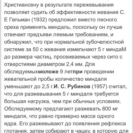
Христиансену в результате пережевывания
позволяет судить об эффективно­сти жевания С.
Е Гельман (1932) предложил вместо лесного
ореха применять миндаль, поскольку он лучше
отвечает предъяви ляемым требованиям, и
обнаружил, что при нормальной зу­бочелюстной
системе за 50 с жевания измельчают 5 г миндаМ
до размера частиц, просеиваемых через сито с
отверстиями диаметром 2,4 мм. Для
обследуемых
моложе
9 лет
при
прове­дении
жевательной пробы количество миндаля
уменьшают до 2,5 г.
И. С. Рубинов
(1957) считал,
что для разжевывания 5 г миндаля требуется
большая нагрузка, чем при обычных усло­виях.
Обследуемому предлагают разжевать 800 мг
миндаля, что равно примерно массе одного
ядра. Его разжевывают до появ­ления рефлекса
глотания, затем собирают в чашку, в которую для