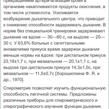
прекращением артери-ализации крови в
организме накапливаются продукты окисле­ния, в
том числе углекислота. Усиливается
возбуждение дыха­тельного центра, что приводит
к снижению способности за­держивать дыхание. В
норме без специальной тренировки задер­живают
дыхание на вдохе — 30—60 с, на выдохе — 20—
30 с. У 63,6% больных с сагиттальными
аномалиями прикуса время задержки дыхания
меньше нормы на вдохе: при дистальном прикусе
23,18±1,7 с, при мезиальном — 20,1±1,1 с, на
выдохе при дистальном прикусе 14,3±1,0с, при
мезиальном — 11,5±0,7с [Хорошилкина Ф. Я. и
др., 1970].
Спирометрия позволяет изучить функциональную
спо­собность легочной системы. Предложены
различные приборы для спирометрического и
спирографического изучения фун­кции дыхания.