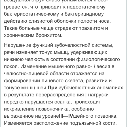
гревается, что приводит к недостаточному
бактериостатичес-кому и бактерицидному
действию слизистой оболочки поло­сти носа.
Такие больные чаще страдают трахеитом и
хрони­ческим бронхитом.
Нарушение функций зубочелюстной системы,
речи изме­няет тонус мышц, удерживающих
нижнюю челюсть в состо­янии физиологического
покоя. Изменение мышечного равно-
\
весия в
челюстно-лицевой области отражается на
формировании лицевого скелета, развитии и
тонусе мышц шеи.
При
зубочелюстных аномалиях
в результате перераспределения | нагрузки
нередко нарушается осанка, происходит
искривле­ние позвоночника, особенно
выраженное на уровне
III—IV
шейного позвонка.
Изменяется расположение подъязычной кости,