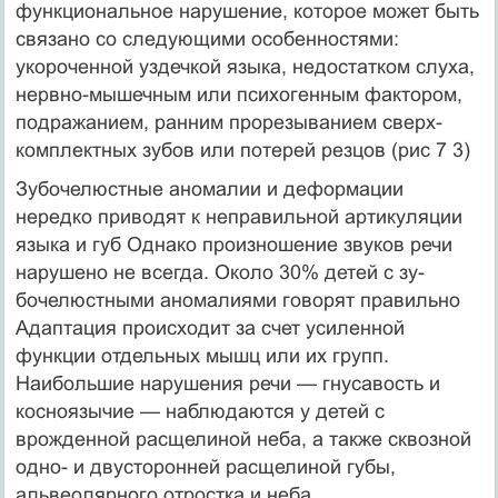
функциональное нарушение, которое может быть
свя­зано со следующими особенностями:
укороченной уздечкой языка, недостатком слуха,
нервно-мышечным или психоген­ным фактором,
подражанием, ранним прорезыванием сверх­
комплектных зубов или потерей резцов (рис 7 3)
Зубочелюстные аномалии и деформации
нередко приводят к неправильной артикуляции
языка и губ Однако произноше­ние звуков речи
нарушено не всегда. Около 30% детей с зу-
бочелюстными аномалиями говорят правильно
Адаптация происходит за счет усиленной
функции отдельных мышц или их групп.
Наибольшие нарушения речи — гнусавость и
косно­язычие — наблюдаются у детей с
врожденной расщелиной неба, а также сквозной
одно- и двусторонней расщелиной губы,
альвеолярного отростка и неба.