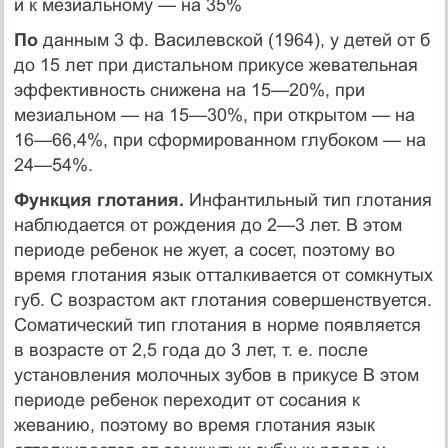
и к мезиальному — на 35%
По
данным 3 ф. Василевской (1964), у детей от б
до 15 лет при дистальном прикусе жевательная
эффективность снижена на 15—20%, при
мезиальном — на 15—30%, при открытом — на
16—66,4%, при сформированном глубоком — на
24—54%.
Функция глотания.
Инфантильный тип глотания
наблюдается от рождения до 2—3 лет. В этом
периоде ребенок не жует, а сосет, поэтому во
время глотания язык отталкивается от сом­кнутых
губ. С возрастом акт глотания совершенствуется.
Сома­тический тип глотания в норме появляется
в возрасте от 2,5 года до 3 лет, т. е. после
установления молочных зубов в прикусе В этом
периоде ребенок переходит от сосания к
жеванию, поэтому во время глотания язык