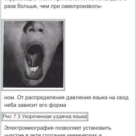
раза больше, чем при самопроизволь-
ном. От распределения давле­ния языка на свод
неба зави­сит его форма
Рис 7 3 Укороченная уздечка язы­ка
Электромиография позволяет установить
участие в акте глотания мимических и