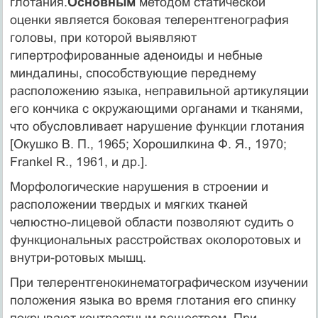
глотания.
Основным
методом статической
оценки является боковая телерентгенография
головы, при которой вы­являют
гипертрофированные аденоиды и небные
миндалины, способствующие переднему
расположению языка, неправиль­ной артикуляции
его кончика с окружающими органами и тканями,
что обусловливает нарушение функции глотания
[Окушко В. П., 1965; Хорошилкина Ф. Я., 1970;
Frankel R., 1961, и др.].
Морфологические нарушения в строении и
расположении твердых и мягких тканей
челюстно-лицевой области позволяют судить о
функциональных расстройствах околоротовых и
внутри-ротовых мышц.
При телерентгенокинематографическом изучении
положе­ния языка во время глотания его спинку
покрывают контра­стным веществом. При