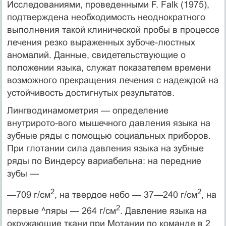
Исследованиями, проведенными F. Falk (1975),
подтвержде­на необходимость неоднократного
выполнения такой клини­ческой пробы в процессе
лечения резко выраженных зубоче-люстных
аномалий. Данные, свидетельствующие о
положении языка, служат показателем времени
возможного прекращения лечения с надеждой на
устойчивость достигнутых результатов.
Лингводинамометрия — определение
внутрирото-вого мышечного давления языка на
зубные ряды с помощью социальных приборов.
При глотании сила давления языка на зубные
ряды по Виндерсу вариабельна: на передние
зубы —
2
2
—709 г/см
, на твердое небо — 37—240 г/см
, на
2
первые ^ляры — 264 г/см
. Давление языка на
окружающие ткани при Мотании по команде в 2