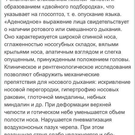
образованием «двой­ного подбородка», что
указывает на глосоптоз, т. е. опускание языка.
«Аденоидное» выражение лица свидетельствует
о нали­чии ротового или смешанного дыхания.
Оно характеризуется широкой спинкой носа,
сглаженностью носогубных складок, вялыми
крыльями носа, апатичным взглядом и слегка
опу­щенным, принужденным положением головы.
Клиническое и рентгенологическое исследования
позволяют обнаружить ме­ханические
препятствия для носового дыхания: искривление
носовой перегородки, гипертрофию носовых
раковин, гло­точной миндалины, небных
миндалин и др. При деформации верхней
челюсти и готическом небе уменьшается объем
по­лости носа. Нарушается пневматизация
воздухоносных пазух черепа. При этом
воздушная струя слабо увлажняется и обо­