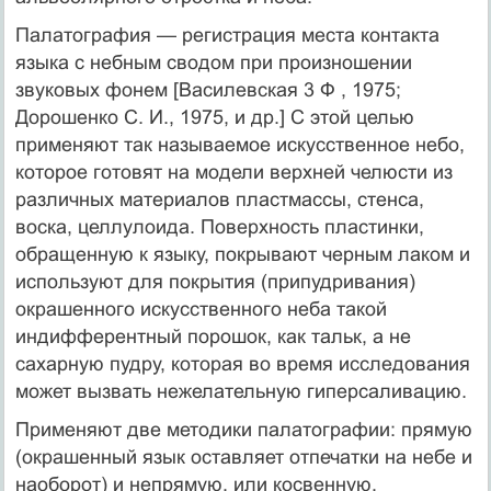
Палатография — регистрация места контакта
языка с небным сводом при произношении
звуковых фонем [Васи­левская 3 Ф , 1975;
Дорошенко С. И., 1975, и др.] С этой целью
применяют так называемое искусственное небо,
которое гото­вят на модели верхней челюсти из
различных материалов пластмассы, стенса,
воска, целлулоида. Поверхность пластин­ки,
обращенную к языку, покрывают черным лаком и
используют для покрытия (припудривания)
окрашенного искусствен­ного неба такой
индифферентный порошок, как тальк, а не
сахарную пудру, которая во время исследования
может вызвать нежелательную гиперсаливацию.
Применяют две методики палатографии: прямую
(окрашен­ный язык оставляет отпечатки на небе и
наоборот) и непря­мую, или косвенную,