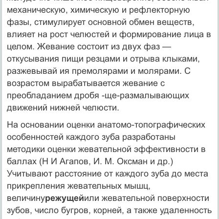
механическую, химическую и рефлекторную
фазы, стимулирует основной обмен веществ,
влияет на рост челюстей и формирование лица в
целом. Жевание состоит из двух фаз —
откусывания пищи резцами и отрыва клыками,
разжевывай ия премолярами и молярами. С
возрастом вырабатывается жевание с
преобладанием дробя -ще-размалывающих
движений нижней челюсти.
На основании оценки анатомо-топографических
особенно­стей каждого зуба разработаны
методики оценки жева­тельной эффективности в
баллах (Н И Агапов, И. М. Оксман и др.)
Учитывают расстояние от каждого зуба до места
прикрепления жевательных мышц,
величину
режущей
или жевательной поверхности
зубов, число бугров, корней, а также удаленность