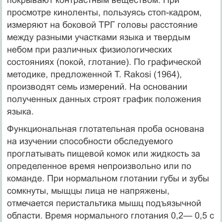
просмотре киноленты, пользуясь стоп-кадром,
измеряют на боковой ТРГ головы расстояние
между разными участками языка и твердым
небом при различных физиологических
состояниях (покой, глотание). По графичес­кой
методике, предложенной Т. Rakosi (1964),
производят семь измерений. На основании
полученных данных строят график положения
языка.
Функциональная глотательная проба основа­на
на изучении способности обследуемого
проглатывать пище­вой комок или жидкость за
определенное время непроизвольно или по
команде. При нормальном глотании губы и зубы
сом­кнуты, мыщцы лица не напряжены,
отмечается перистальтика мышц подъязычной
области. Время нормального глотания 0,2— 0,5 с