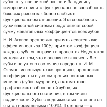
зубов от углов нижней челюсти За единицу
измерения принята функциональная способность
боковых рез­цов как более слабых в
функциональном отношении. Эта спо­собность
зубочелюстной системы представляет собой
сумму жевательных коэффициентов всех зубов.
Н. И. Агапов предложил принять жевательную
эффективность за 100%; при этом коэффициент
каждого зуба он выразил в процентах Недостаток
методики в том, что в оценку не вклю­чены 8-е
зубы и не учтено состояние пародонта. И. М
Оксман, используя те же принципы, предложил
коэффициенты с учетом третьих постоянных
моляров (зубов мудрости), анатомо-топо­
графических особенностей зубов, их
функционального состоя­ния, в том числе
подвижности. Зубы с подвижностью I степени он
считал нормальными (100%), II степени — с