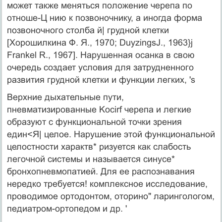
может также меняться положение черепа по
отноше-Ц нию к позвоночнику, а иногда форма
позвоночного столба й| грудной клетки
[Хорошилкина Ф. Я., 1970; DuyzingsJ., 1963}j
Frankel R., 1967]. Нарушенная осанка в свою
очередь создает условия для затрудненного
развития грудной клетки и фун­кции легких, 's
Верхние дыхательные пути,
пневматизированные Kocirf черепа и легкие
образуют с функциональной точки зрения
един<Я| целое. Нарушение этой функциональной
целостности характв* ризуется как слабость
легочной системы и называется синусе*
бронхопневмопатией. Для ее распознавания
нередко требуется! комплексное исследование,
проводимое ортодонтом, оторино" ларингологом,
педиатром-ортопедом и др. '