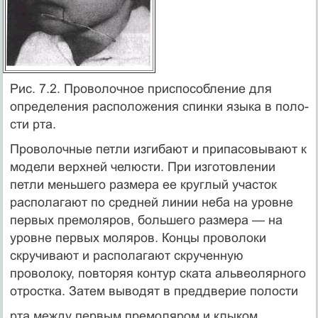
Рис. 7.2. Проволочное приспособ­ление для
определения распо­ложения спинки языка в поло­
сти рта.
Проволочные петли изги­бают и припасовывают к
модели верхней челюсти. При изготовлении
петли меньше­го размера ее круглый учас­ток
располагают по средней линии неба на уровне
пер­вых премоляров, большего размера — на
уровне первых моляров. Концы проволоки
скручивают и располагают скрученную
проволоку, по­вторяя контур ската альвео­лярного
отростка. Затем вы­водят в преддверие полости
рта между первым премоляром и клыком.