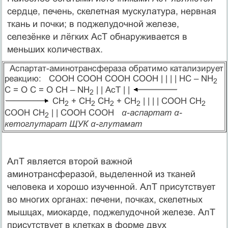
сердце, печень, скелетная мускулатура, нервная
ткань и почки; в поджелудочной железе,
селезёнке и лёгких АсТ обнаруживается в
меньших количествах.
Аспартат-аминотрансфераза обратимо катализирует
реакцию: COOH COOH COOH COOH | | | | HC – NH
2
C = O C = O CH – NH
| | АсТ | |
2
CH
+ CH
CH
+ CH
| | | | COOH CH
2
2
2
2
2
COOH CH
| | COOH COOH
α-аспартат α-
2
кетоглутарат ЩУК α-глутамат
АлТ является второй важной
аминотрансферазой, выделенной из тканей
человека и хорошо изученной. АлТ присутствует
во многих органах: печени, почках, скелетных
мышцах, миокарде, поджелудочной железе. АлТ
присутствует в клетках в форме двух