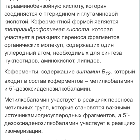
парааминобензойную кислоту, которая
соединяется с птеридином и глутаминовой
кислотой. Коферментной формой является
тетрагидрофолиевая кислота
, которая
участвует в реакциях переноса фрагментов
органических молекул, содержащих один
углеродный атом, необходимых для синтеза
нуклеотидов, аминокислот, липидов.
Коферменты, содержащие
витамин В
, который
12
входит в состав коферментов – метилкобаламин
и 5´-дезоксиаденозилкобаламин.
Метилкобаламин участвует в реакциях переноса
метильных групп, которые становятся важными
источникамиодноуглеродных фрагментов, а 5´-
дезоксиаденозилкобаламин участвует в реакциях
изомеризации.