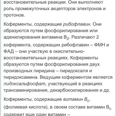
восстановительные реакции. Они выполняют
роль промежуточных акцепторов электронов и
протонов.
Коферменты, содержащие
рибофлавин.
Они
образуются путем фосфорилирования или
аденилирования витамина В
. Различают 2
2
кофермента, содержащих рибофлавин – ФМН и
ФАД – они участвую в окислительно-
восстановительных реакциях. Коферменты
образуются путем фосфорилирования двух
производных пиридина – пиридоксаля и
пиридоксамина. Ведущим коферментом является
пидоксальфосфат,
участвующий в реакциях
трансаминирования, декарбоксилирования и др.
Коферменты, содержащие
витамин В
.
с
(фолиевая кислота), в своем составе витамин В
с
содержит еще один витамин –