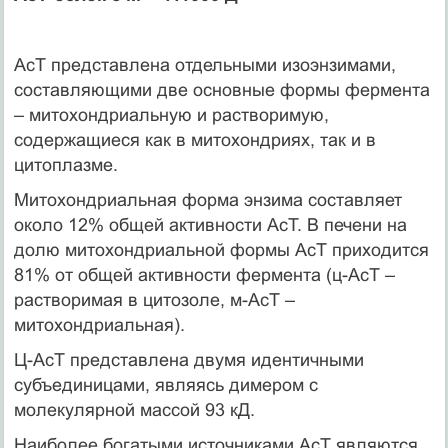
АсТ представлена отдельными изоэнзимами,
составляющими две основные формы фермента
– митохондриальную и растворимую,
содержащиеся как в митохондриях, так и в
цитоплазме.
Митохондриальная форма энзима составляет
около 12% общей активности АсТ. В печени на
долю митохондриальной формы АсТ приходится
81% от общей активности фермента (ц-АсТ –
растворимая в цитозоле, м-АсТ –
митохондриальная).
Ц-АсТ представлена двумя идентичными
субъединицами, являясь димером с
молекулярной массой 93 кД.
Наиболее богатыми источниками АсТ являются