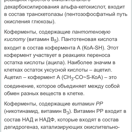
декарбоксилирования альфа-кетокислот, входит
в состав транскетолазы (пентозофосфатный путь
окисления глюкозы).
Коферменты, содержащие
пантотеновую
кислоту
(витамин В
). Пантотеновая кислота
5
входит в состав кофермента А (КоА-SН). Этот
кофермент участвует в реакциях переноса
остатка кислоты (ацила). Наиболее значим в
клетках остаток уксусной кислоты – ацетил.
Ацетил – кофермент А (СН
-СО~S-КоА) – это
3
соединение, которое объединяет между собой
обмен разных веществ в клетке.
Коферменты, содержащие
витамин РР
(никотинамид, витамин В
). Витамин РР входит в
3
состав НАД и НАДФ, которые входят в состав
дегидрогеназ, катализирующих окислительно-