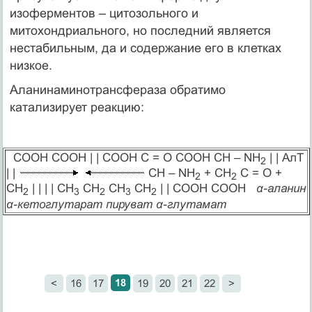
изоферментов – цитозольного и
митохондриального, но последний является
нестабильным, да и содержание его в клетках
низкое.
Аланинаминотрансфераза обратимо
катализирует реакцию:
COOH COOH | | COOH C = O COOH CH – NH
| | АлТ
2
| |
CH – NH
+ CH
C = O +
2
2
CH
| | | | CH
CH
CH
CH
| | COOH COOH
α-аланин
2
3
2
3
2
α-кетоглутарат пируват α-глутамат
18
<
16
17
19
20
21
22
>