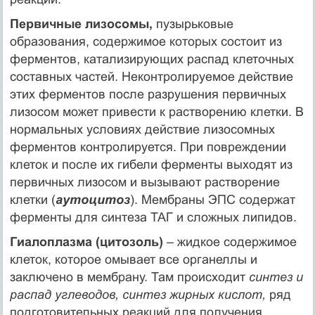
Первичные лизосомы,
пузырьковые
образования, содержимое которых состоит из
ферментов, катализирующих распад клеточных
составных частей. Неконтролируемое действие
этих ферментов после разрушения первичных
лизосом может привести к растворению клетки. В
нормальных условиях действие лизосомных
ферментов контролируется. При повреждении
клеток и после их гибели ферменты выходят из
первичных лизосом и вызывают растворение
клетки (
аутоцитоз
). Мембраны ЭПС содержат
ферменты для синтеза ТАГ и сложных липидов.
Гиалоплазма (цитозоль)
– жидкое содержимое
клеток, которое омывает все органеллы и
заключено в мембрану. Там происходит
синтез и
распад углеводов, синтез жирных кислот,
ряд
подготовительных реакций для получения