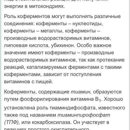
энергии в митохондриях.
Роль коферментов могут выполнять различные
соединения: коферменты – нуклеотиды,
коферменты – металлы, коферменты –
производные водорастворимых витаминов,
липоевая кислота, убихинон. Особо важное
значение имеют коферменты – производные
водорастворимых витаминов, так как протекание
реакций, катализируемых ферментами с такими
коферментами, зависит от поступления
витаминов с пищей.
Коферменты, содержащие
тиамин,
образуются
путем фосфорилирования витамина В
. Хорошо
1
установлена роль тиаминдифосфата, известного
также под названием
тиаминпирофосфат
(ТПФ),
или кокарбоксилаза. Он участвует в
реакциях простого окислительного