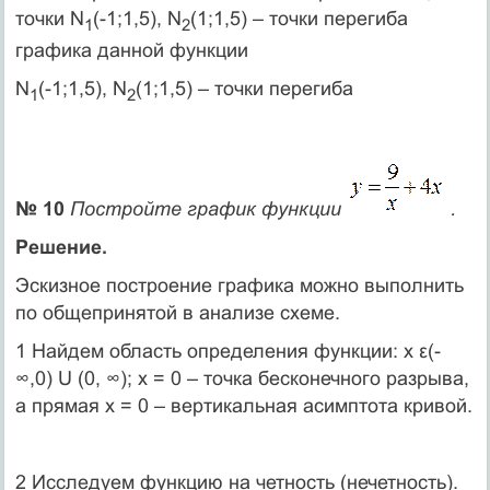
точки N
(-1;1,5), N
(1;1,5) – точки перегиба
1
2
графика данной функции
N
(-1;1,5), N
(1;1,5) – точки перегиба
1
2
№ 10
Постройте график функции
.
Решение.
Эскизное построение графика можно выполнить
по общепринятой в анализе схеме.
1 Найдем область определения функции: x ε(-
∞,0) U (0, ∞); x = 0 – точка бесконечного разрыва,
а прямая x = 0 – вертикальная асимптота кривой.
2 Исследуем функцию на четность (нечетность).