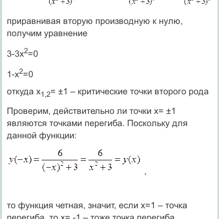
приравнивая вторую производную к нулю,
получим уравнение
2
3-3x
=0
2
1-x
=0
откуда x
= ±1 – критические точки второго рода
1,2
Проверим, действительно ли точки x= ±1
являются точками перегиба. Поскольку для
данной функции:
,
то функция четная, значит, если x=1 – точка
перегиба, то x= -1 – тоже точка перегиба.