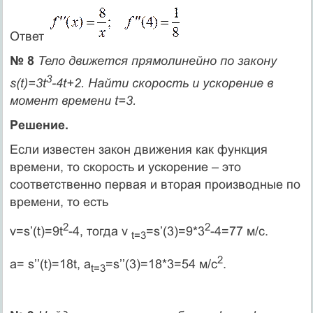
Ответ
№ 8
Тело движется прямолинейно по закону
3
s(t)=3t
-4t+2. Найти скорость и ускорение в
момент времени t=3.
Решение.
Если известен закон движения как функция
времени, то скорость и ускорение – это
соответственно первая и вторая производные по
времени, то есть
2
2
v=s’(t)=9t
-4, тогда v
=s’(3)=9*3
-4=77 м/с.
t=3
2
а= s’’(t)=18t, a
=s’’(3)=18*3=54 м/с
.
t
=3