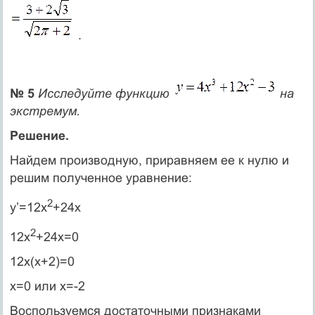
.
№ 5
Исследуйте функцию
на
экстремум.
Решение.
Найдем производную, приравняем ее к нулю и
решим полученное уравнение:
2
y’=12x
+24х
2
12х
+24х=0
12х(х+2)=0
х=0 или х=-2
Воспользуемся достаточными признаками