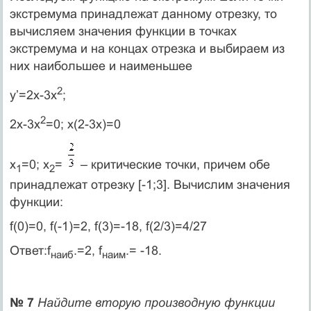
экстремума принадлежат данному отрезку, то
вычисляем значения функции в точках
экстремума и на концах отрезка и выбираем из
них наибольшее и наименьшее
2
y’=2x-3x
;
2
2x-3x
=0; x(2-3x)=0
х
=0; x
=
– критические точки, причем обе
1
2
принадлежат отрезку [-1;3]. Вычислим значения
функции:
f(0)=0, f(-1)=2, f(3)=-18, f(2/3)=4/27
Ответ:f
.=2, f
.= -18.
наиб
наим
№ 7
Найдите вторую производную функции