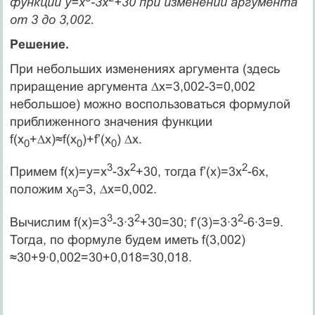
функции y=x
-3x
+30 при изменении аргумента
от 3 до 3,002.
Решение.
При небольших изменениях аргумента (здесь
приращение аргумента ∆x=3,002-3=0,002
небольшое) можно воспользоваться формулой
приближенного значения функции
f(x
+∆x)≈f(x
)+f’(x
) ∆x.
0
0
0
3
2
2
Примем f(x)=y=x
-3x
+30, тогда f’(x)=3x
-6x,
положим x
=3, ∆x=0,002.
0
3
2
2
Вычислим f(x)=3
-3∙3
+30=30; f’(3)=3∙3
-6∙3=9.
Тогда, по формуле будем иметь f(3,002)
≈30+9∙0,002=30+0,018=30,018.