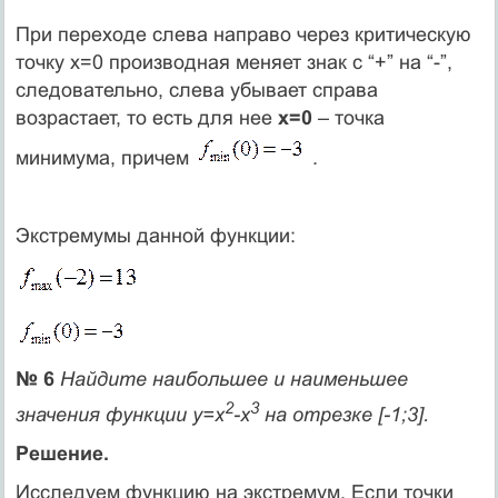
При переходе слева направо через критическую
точку x=0 производная меняет знак с “+” на “-”,
следовательно, слева убывает справа
возрастает, то есть для нее
x=0
– точка
минимума, причем
.
Экстремумы данной функции:
№ 6
Найдите наибольшее и наименьшее
2
3
значения функции y=x
-x
на отрезке [-1;3].
Решение.
Исследуем функцию на экстремум. Если точки