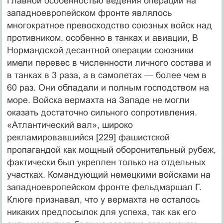
Главной особенностью ведения операций на
западноевропейском фронте являлось
многократное превосходство союзных войск над
противником, особенно в танках и авиации, В
Нормандской десантной операции союзники
имели перевес в численности личного состава и
в танках в 3 раза, а в самолетах — более чем в
60 раз. Они обладали и полным господством на
море. Войска вермахта на Западе не могли
оказать достаточно сильного сопротивления.
«Атлантический вал», широко
рекламировавшийся [229] фашистской
пропагандой как мощный оборонительный рубеж,
фактически был укреплен только на отдельных
участках. Командующий немецкими войсками на
западноевропейском фронте фельдмаршал Г.
Клюге признавал, что у вермахта не осталось
никаких предпосылок для успеха, так как его