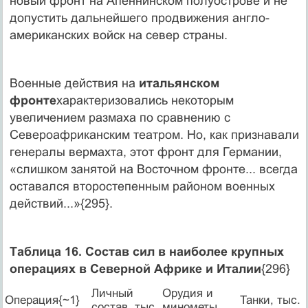
новый фронт на Апеннинском полуострове и не
допустить дальнейшего продвижения англо-
американских войск на север страны.
Военные действия на
итальянском
фронте
характеризовались некоторым
увеличением размаха по сравнению с
Североафриканским театром. Но, как признавали
генералы вермахта, этот фронт для Германии,
«слишком занятой на Восточном фронте... всегда
оставался второстепенным районом военных
действий...»{295}.
Таблица 16. Состав сил в наиболее крупных
операциях в Северной Африке и Италии
{296}
Личный
Орудия и
Операция{~1}
Танки, тыс.
состав, тыс.
минометы,