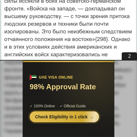
силы иссякли в боях на советско-германском
фронте. «Войска на западе, — докладывал он
высшему руководству. — с точки зрения притока
людских резервов и техники были почти
изолированы. Это было неизбежным следствием
отчаянного положения на востоке»{298}. Однако
и в этих условиях действия американских и
английских войск характеризовались не
1
окружением вражеских группировок, а лишь
вытеснением их с занимаемых позиций. Немецко-
фашистскому командованию удалось отвести
главные силы войск на оборонительный рубеж
вдоль западных границ Германии (за линию
Зигфрида). После неудавшейся попытки
прорваться к Арнему (Голландия) и открыть
дорогу на Берлин с северо-запада союзники
отложили дальнейшее продвижение в глубь
Германии до весны 1945 г.