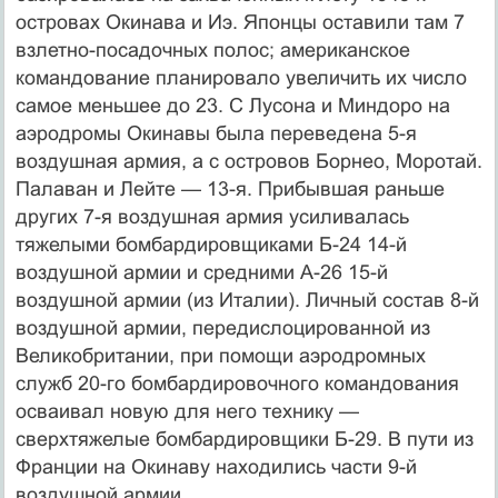
островах Окинава и Иэ. Японцы оставили там 7
взлетно-посадочных полос; американское
командование планировало увеличить их число
самое меньшее до 23. С Лусона и Миндоро на
аэродромы Окинавы была переведена 5-я
воздушная армия, а с островов Борнео, Моротай.
Палаван и Лейте — 13-я. Прибывшая раньше
других 7-я воздушная армия усиливалась
тяжелыми бомбардировщиками Б-24 14-й
воздушной армии и средними А-26 15-й
воздушной армии (из Италии). Личный состав 8-й
воздушной армии, передислоцированной из
Великобритании, при помощи аэродромных
служб 20-го бомбардировочного командования
осваивал новую для него технику —
сверхтяжелые бомбардировщики Б-29. В пути из
Франции на Окинаву находились части 9-й
воздушной армии.