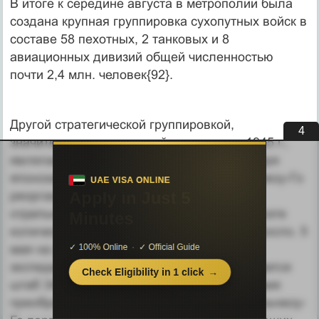
В итоге к середине августа в метрополии была
создана крупная группировка сухопутных войск в
составе 58 пехотных, 2 танковых и 8
авиационных дивизий общей численностью
почти 2,4 млн. человек{92}.
Другой стратегической группировкой,
3
значительно увеличившейся в течение 1945 г.,
являлась Квантунская армия. Уже 16 января
японские пограничные гарнизоны в Маньчжоу-Го
реорганизуются в 8 пехотных дивизий и 4
отдельные смешанные бригады. В результате
количество соединений существенно возросло. 5
мая на усиление Квантунской армии из
экспедиционных сил в Китае перебрасывается
штаб 34-й армии, а 5 июня Оборонная армия
преобразуется в 44-ю. Проведенная в Маньчжоу-