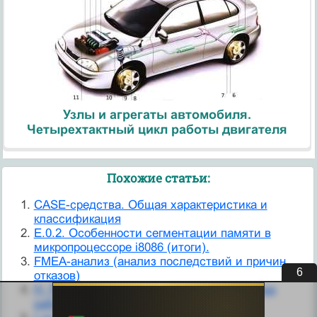
Узлы и агрегаты автомобиля.
Четырехтактный цикл работы двигателя
Похожие статьи:
CASE-средства. Общая характеристика и
классификация
E.0.2. Особенности сегментации памяти в
микропроцессоре i8086 (итоги).
FMEA-анализ (анализ последствий и причин
5
отказов)
H. Разработка мер по повышению качества
работы органа здравоохранения