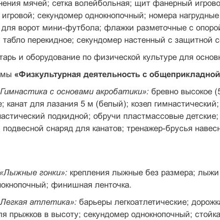
­нения мячей; сетка волейбольная; щит фанерный игров
к игровой; секундомер однокнопочный; номера нагрудные
и для ворот мини-футбола; флажки разметочные с опор
 табло перекидное; секундо­мер настенный с защитной с
арь и оборудование по физической культуре для основ
аммы
«Физкультурная деятельность с общепри­кладно
Гимнастика с основами акробатики»:
бревно вы­сокое (
; канат для лазания 5 м (белый); козел гимнастический;
­настический подкидной; обручи пластмассовые детские
 подвес­ной снаряд для канатов; тренажер-брусья навес
.
«Лыжные гонки»:
крепления лыжные без разме­ра; лыжи
нокнопочный; финишная ленточка.
«Легкая атлетика»:
барьеры легкоатлетические; дорожк
ля прыжков в высоту; секундомер однокнопочный; стой­