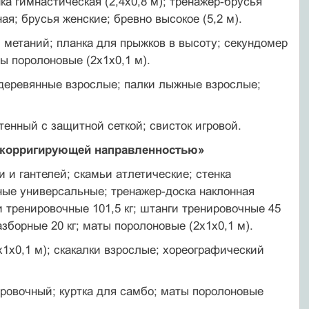
ка гимнастическая (2,4x0,8 м); тренажер-брусья
; бру­сья женские; бревно высокое (5,2 м).
 метаний; планка для прыжков в высоту; секундомер
ы поролоновые (2x1x0,1 м).
 деревянные взрослые; палки лыжные взрослые;
тенный с защитной сеткой; свисток игровой.
о-корригирующей направленностью»
и и гантелей; скамьи атлетические; стенка
ные уни­версальные; тренажер-доска наклонная
 тренировочные 101,5 кг; штанги тренировочные 45
 разборные 20 кг; маты поролоновые (2x1x0,1 м).
x1x0,1 м); скакалки взрослые; хореографический
ировочный; куртка для самбо; маты поролоновые