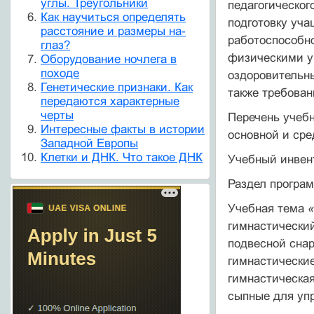
углы. Треугольники
педагоги­ческо
Как научиться определять
подготовку уча
расстояние и размеры на-
работоспособ­н
глаз?
физическими уп
Оборудование ночлега в
походе
оздоровительны
Генетические признаки. Как
также требован
передаются характерные
черты
Перечень учебн
Интересные факты в истории
основ­ной и ср
Западной Европы
Клетки и ДНК. Что такое ДНК
Учебный инвент
Раздел прогр
Учебная тема
«
гимнастиче­ски
подвесной снаря
гимнастические
гимнастическая
сыпные для упр