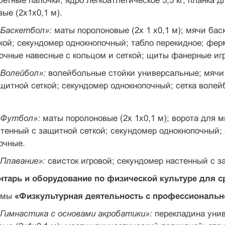
фетные палочки; ядро легкоатлетическое 5,5 кг; план­ка 
вые (2x1x0,1 м).
«Баскетбол»:
маты поролоновые (2х 1 х0,1 м); мячи бас
ткой; секундомер однокнопочный; табло перекидное; фе
очные навесные с кольцом и сеткой; щиты фанерные иг
«Волейбол»:
волейбольные стойки универсальные; мячи 
щитной сеткой; секундомер однокнопочный; сетка волейб
«Футбол»:
маты поролоновые (2х 1x0,1 м); воро­та для
стенный с защитной сеткой; секундомер однокнопоч­ный;
очные.
«Плавание»:
свисток игровой; секундомер настен­ный с 
тарь и оборудование по физической культуре для 
аммы
«Физкультурная деятельность с профессио­наль
Гимнастика с основами акробатики»:
переклади­на уни