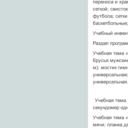
переноса и хра
сеткой; свисто
футбола; сетк
баскетбольные;
Учебный инвент
Раздел прогр
Учебная тема
«
брусья мужские
м); мостик гим
универсальная;
универсальная
Учебная тема
секун­домер од
Учебная тема
мячи; планка д