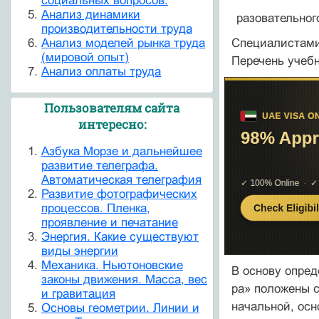
социальных вопросов.
Анализ динамики
разовательного
производительности труда
Анализ моделей рынка труда
Специалистами 
(мировой опыт)
Перечень учебн
Анализ оплаты труда
Пользователям сайта
интересно:
Азбука Морзе и дальнейшее
развитие телеграфа.
Автоматическая телеграфия
Развитие фотографических
процессов. Пленка,
проявление и печатание
Энергия. Какие существуют
виды энергии
Механика. Ньютоновские
В основу опред
законы движения. Масса, вес
ра» положены 
и гравитация
началь­ной, ос
Основы геометрии. Линии и