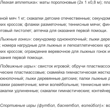
«Легкая атлетика»:
маты поролоновые (2х 1 х0,8 м); пл
вной мяч 1 кг; скакалки детские отечественные; секунд
ких кроссов; флажки разметочные; теннисные мячи; фи
ртовый пистолет; аптечка для оказания первой по­мощи.
«Лыжные гонки»:
секундомер однокнопочный; лыжи дере
 номера нагрудные для лыжных и легкоатлети­ческих кр
ских кроссов; ограждение веревочное для лыжных гонок и
азания первой помощи.
«Подвижные игры»:
свисток игровой; обручи пласт­масс
ические пластмассовые; скамейка гимнастическая жестка
окнопоч­ный; лыжи деревянные детские; палки лыжные д
ажки раз­меточные; мячи волейбольные; теннисные мячи
какалки удлиненные; скакалки гимнастические; контейне
«Спортивные игры (футбол, баскетбол, волейбол)»:
в