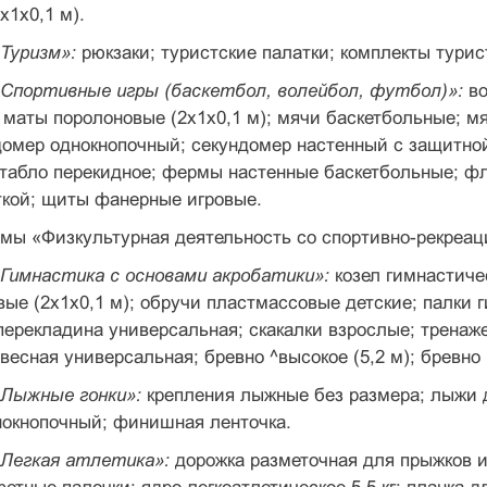
x1x0,1 м).
«Туризм»:
рюкзаки; туристские палатки; комп­лекты турис
«Спортивные игры (баскетбол, волейбол, футбол)»:
в
маты поролоновые (2x1x0,1 м); мячи баскетбольные; м
домер од­нокнопочный; секундомер настенный с защитной
 табло перекидное; фермы настенные баскетбольные; ф
ткой; щиты фанерные игровые.
ммы «Физкультурная деятельность со спортивно-рекреа
Гимнастика с основами акробатики»:
козел гим­настич
ые (2x1x0,1 м); обручи пластмассовые детские; палки 
перекла­дина универсальная; скакалки взрослые; тренаж
весная универсаль­ная; бревно ^высокое (5,2 м); бревно 
«Лыжные гонки»:
крепления лыжные без разме­ра; лыжи
нокнопочный; финишная ленточка.
«Легкая атлетика»:
дорожка разметочная для прыжков и