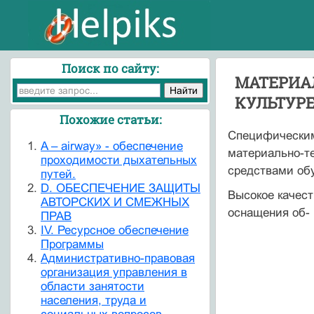
Поиск по сайту:
МАТЕРИА
КУЛЬТУР
Похожие статьи:
Специфическим
A – airway» - обеспечение
материально-т
проходимости дыхательных
средствами об
путей.
D. ОБЕСПЕЧЕНИЕ ЗАЩИТЫ
Высокое качест
АВТОРСКИХ И СМЕЖНЫХ
оснащения об-
ПРАВ
IV. Ресурсное обеспечение
Программы
Административно-правовая
организация управления в
области занятости
населения, труда и