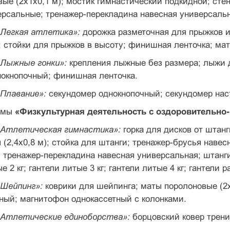
ые (2x1x0,1 м); мостик гимнастический подкидной; стен
ерсальные; тренажер-перекладина навесная универсальная
«Легкая атлетика»:
дорожка разметочная для прыжков и
 стойки для прыжков в высоту; финишная лен­точка; мат
«Лыжные гонки»:
крепления лыжные без разме­ра; лыжи
нокнопочный; финишная ленточка.
«Плавание»:
секундомер однокнопочный; секун­домер нас
аммы
«Физкультурная деятельность с оздоровитель­н
«Атлетическая гимнастика»:
горка для дисков от штанг
 (2,4x0,8 м); стойка для штанги; тренажер-брусья навес
 тренажер-перекладина навесная универсальная; штанги
ые 2 кг; гантели литые 3 кг; гантели литые 4 кг; гантели
«Шейпинг»:
коврики для шейпинга; маты поро­лоновые (2
дный; магнитофон однокассетный с колонками.
«Атлетические единоборства»:
борцовский ко­вер трен