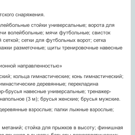
тского снаряжения.
олейбольные стойки универсальные; ворота для
ячи во­лейбольные; мячи футбольные; свисток
 сеткой; сетки для футбольных ворот; сетка
лажки разметочные; щиты тренировочные навесные
ционной направленностью»
еский; кольца гимнастические; конь гимнастический;
гимнастические деревянные; перекладина
ер-брусья навес­ные универсальные; тренажер-
напольное (3 м); брусья жен­ские; брусья мужские.
 деревянные взрослые; палки лыжные взрослые;
 метаний; стойка для прыжков в высоту; финишная