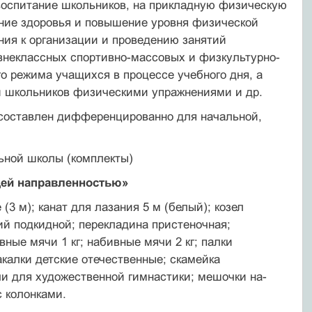
 воспитание школьников, на прикладную физическую
е­ние здоровья и повышение уровня физической
ния к организации и проведению занятий
внеклассных спортивно-массовых и физкультурно-
о режима уча­щихся в процессе учебного дня, а
й школьников фи­зическими упражнениями и др.
 составлен дифференцированно для начальной,
ьной школы (комплекты)
щей направленностью»
 (3 м); канат для лазания 5 м (белый); козел
ий под­кидной; перекладина пристеночная;
вные мячи 1 кг; на­бивные мячи 2 кг; палки
калки детские отечественные; ска­мейка
ячи для художественной гимнастики; мешочки на­
 колонками.