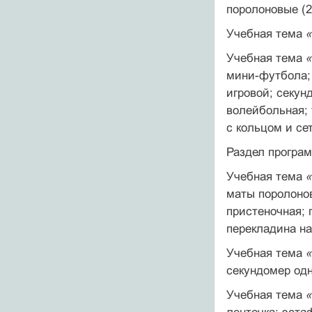
поролоно­вые (2
Учебная тема
Учебная тема
мини-футбола; 
игровой; секун
волейбольная;
с кольцом и се
Раздел програ
Учебная тема
«
маты поролонов
пристеночная; 
перекладина на
Учебная тема
секун­домер од
Учебная тема