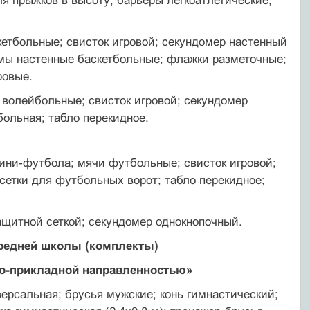
для прыжков в высоту; барьеры легкоатлетические;
кетбольные; свисток игровой; секундомер настенный
р­мы настенные баскетбольные; флажки разметочные;
ровые.
волейбольные; свисток игровой; секундомер
оль­ная; табло перекидное.
 мини-футбола; мячи футбольные; свисток игровой;
 сетки для футбольных ворот; табло перекидное;
защитной сеткой; секундомер однокнопочный.
средней школы (комплекты)
но-прикладной направленностью»
версальная; брусья мужские; конь гимнастический;