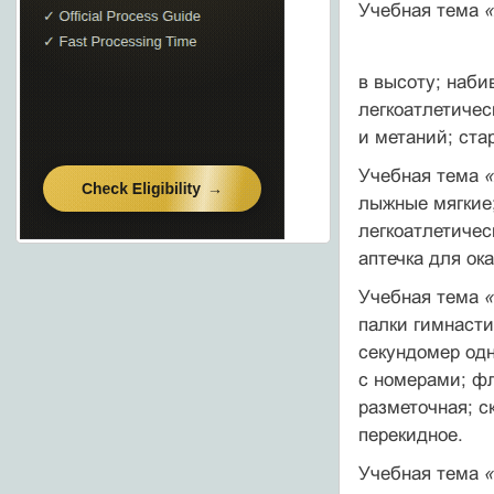
Учебная тема
в высоту; наби
легкоатлетичес
и метаний; ста
Учебная тема
лыжные мягкие;
легко­атлетиче
аптечка для ок
Учебная тема
палки гим­наст
секундомер одн
с номерами; фл
разметочная; с
перекидное.
Учебная тема