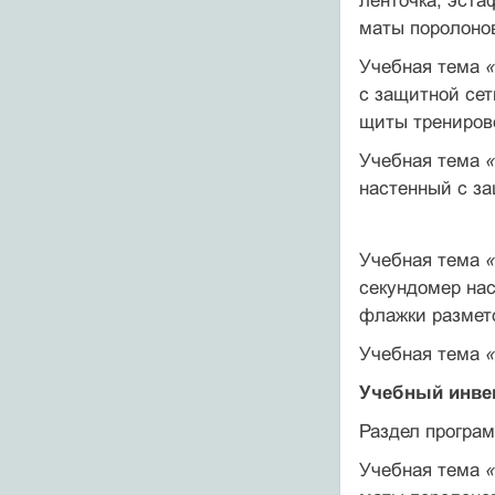
ленточка; эста
маты поро­лоно
Учебная тема
с защит­ной се
щиты трени­ров
Учебная тема
настенный с за
Учебная тема
секун­домер на
флажки раз­мет
Учебная тема
Учебный инвен
Раздел прогр
Учебная тема
«