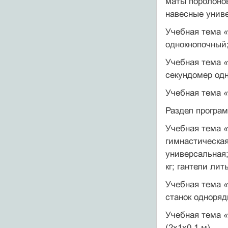
маты поролонов
навесные уни­в
Учебная тема
однокнопочный;
Учебная тема
секун­домер од
Учебная тема
Раздел прогр
Учебная тема
гимнастическая
универсальная;
кг; гантели лит
Учебная тема
ста­нок одноря
Учебная тема
(2x1x0,1 м).