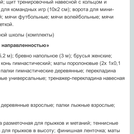
ой; щит тренировочный навесной с кольцом и
 для командных игр (10x2 см); ворота для мини-
ой; мячи футбольные; мячи волейбольные; мячи
еткой.
ной школы (комплекты)
й направленностью»
5,2 м); бревно напольное (3 м); брусья женские;
 конь гимнастический; маты поролоновые (2х 1x0,1
; палки гимнастические деревянные; перекладина
ные универсаль­ные; тренажер-перекладина навесная
 деревянные взрослые; палки лыжные взрослые;
а разметочная для прыжков и метаний; теннисные
ка для прыжков в высоту; финишная ленточка; маты