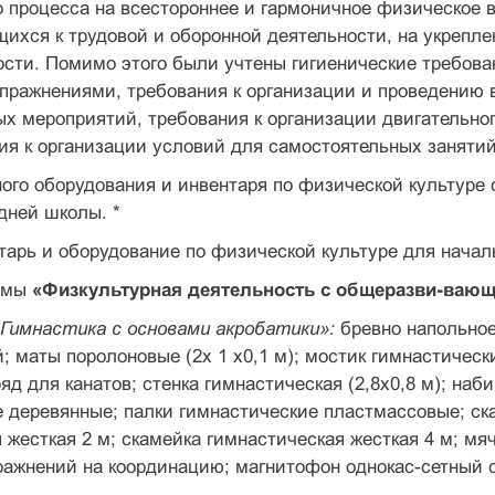
го процесса на всестороннее и гармоничное физическое
щихся к трудовой и оборонной деятельности, на укрепл
ости. Помимо этого были учтены гигиенические требова
ражнения­ми, требования к организации и проведению 
х меро­приятий, требования к организации двигательног
ия к органи­зации условий для самостоятельных заняти
ого оборудования и инвентаря по физической культуре
едней школы. *
арь и оборудование по физической культуре для начал
аммы
«Физкультурная деятельность с общеразви-ваю
Гимнастика с основами акробатики»:
бревно на­польное
й; маты поролоновые (2х 1 х0,1 м); мостик гимнастическ
д для кана­тов; стенка гимнастическая (2,8x0,8 м); наби
 деревянные; палки гим­настические пластмассовые; ска
 жесткая 2 м; скамейка гимнастическая же­сткая 4 м; м
ажнений на координацию; магнитофон однокас-сетный с