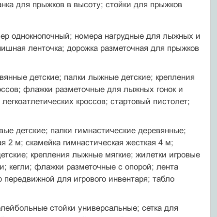
анка для прыжков в высоту; стойки для прыжков
омер однокнопочный; номера нагрудные для лыжных и
нишная ленточка; дорожка разметочная для прыжков
вянные детские; палки лыжные детские; крепления
оссов; флажки разметочные для лыжных гонок и
 легкоатлетических кроссов; стартовый пистолет;
овые детские; палки гимнастические деревянные;
я 2 м; скамейка гимнастическая жесткая 4 м;
етские; крепле­ния лыжные мягкие; жилетки игровые
; кегли; флажки разметочные с опорой; лента
р передвижной для игрового инвентаря; табло
олейбольные стойки универсальные; сетка для