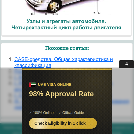
Узлы и агрегаты автомобиля.
Четырехтактный цикл работы двигателя
Похожие статьи:
CASE-средства. Общая характеристика и
3
классификация
Fixed Assets -учет основных средств.
I. Классификация доходов бюджетов
I. Решение логических задач средствами
алгебры логики
I. Средства связи предикативных частей
III. Классификация источников финансирования
дефицитов бюджетов
helpiks.org - Хелпикс.Орг - 2014-2026 год. Материал сайта представляется
для ознакомительного и учебного использования. |
Поддержка