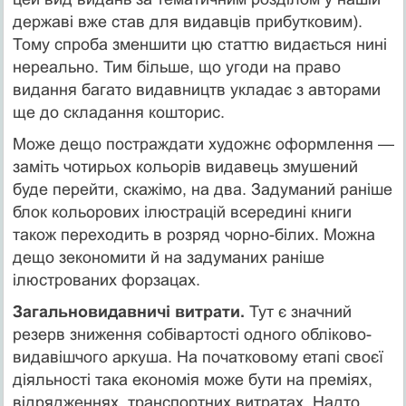
державі вже став для видавців прибутковим).
Тому спроба зменшити цю статтю видається нині
нереально. Тим більше, що угоди на право
видання багато видавництв укладає з авторами
ще до складання кошторис.
Може дещо постраждати художнє оформлення —
заміть чотирьох кольорів видавець змушений
буде перейти, скажімо, на два. Задуманий раніше
блок кольорових ілюстрацій всередині книги
також переходить в розряд чорно-білих. Можна
дещо зекономити й на задуманих раніше
ілюстрованих форзацах.
Загальновидавничі витрати.
Тут є значний
резерв зниження собівартості одного обліково-
видавішчого аркуша. На початковому етапі своєї
діяльності така економія може бути на преміях,
відрядженнях, транспортних витратах. Надто