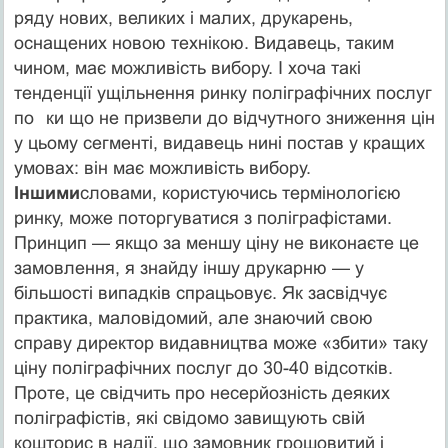
ряду нових, великих і малих, друкарень,
оснащених новою технікою. Видавець, таким
чином, має можливість вибору. І хоча такі
тенденції ущільнення ринку поліграфічних послуг
по
ки що не призвели до відчутного зниження цін
у цьому сегменті, видавець нині постав у кращих
умовах: він має можливість вибору.
Іншими
словами, користуючись термінологією
ринку, може поторгуватися з поліграфістами.
Принцип — якщо за меншу ціну не виконаєте це
замовлення, я знайду іншу друкарню — у
більшості випадків спрацьовує. Як засвідчує
практика, маловідомий, але знаючий свою
справу директор видавництва може «збити» таку
ціну поліграфічних послуг до 30-40 відсотків.
Проте, це свідчить про несерйозність деяких
поліграфістів, які свідомо завищують свій
кошторис в надії, що замовник грошовитий і