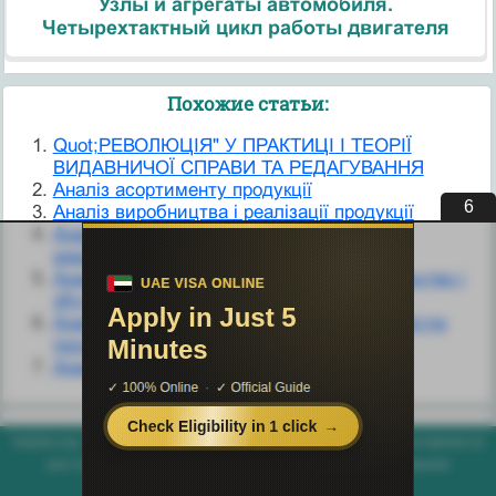
Узлы и агрегаты автомобиля.
Четырехтактный цикл работы двигателя
Похожие статьи:
Quot;РЕВОЛЮЦІЯ" У ПРАКТИЦІ І ТЕОРІЇ
ВИДАВНИЧОЇ СПРАВИ ТА РЕДАГУВАННЯ
Аналіз асортименту продукції
5
Аналіз виробництва і реалізації продукції
Аналіз впливу факторів на прибуток від
реалізації продукції
Аналіз загальної суми витрат на виробництво і
збут продукції
Аналіз рівня виконання зобов’язань за якістю
продукції
Аналіз якості продукції
helpiks.org - Хелпикс.Орг - 2014-2026 год. Материал сайта представляется
для ознакомительного и учебного использования. |
Поддержка
Генерация страницы за: 0.006 сек.