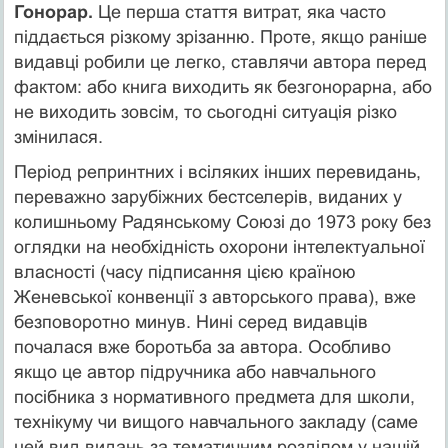
Гонорар.
Це перша стаття витрат, яка часто
піддається різкому зрізанню. Проте, якщо раніше
видавці робили це легко, ставлячи автора перед
фактом: або книга виходить як безгонорарна, або
не виходить зовсім, то сьогодні ситуація різко
змінилася.
Період репринтних і всіляких інших перевидань,
переважно зарубіжних бестселерів, виданих у
колишньому Радянському Союзі до 1973 року без
оглядки на необхідність охорони інтелектуальної
власності (часу підписання цією країною
Женевської конвенції з авторського права), вже
безповоротно минув. Нині серед видавців
почалася вже боротьба за автора. Особливо
якщо це автор підручника або навчального
посібника з нормативного предмета для школи,
технікуму чи вищого навчального закладу (саме
цей вид видань за тематичним розділом у нашій