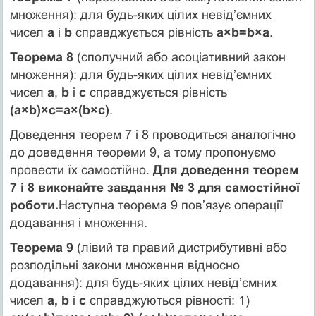
множення): для будь-яких цілих невід’ємних
чисел
а
і
b
справджується рівність
а×b=b×а
.
Теорема 8
(сполучний або асоціативний закон
множення): для будь-яких цілих невід’ємних
чисел
а
,
b
і
с
справджується рівність
(а×b)×с=а×(b×с)
.
Доведення теорем 7 і 8 проводиться аналогічно
до доведення теореми 9, а тому пропонуємо
провести їх самостійно.
Для доведення теорем
7 і 8 виконайте завдання № 3 для самостійної
роботи.
Наступна теорема 9 пов’язує операції
додавання і множення.
Теорема 9
(лівий та правий дистрибутивні або
розподільні закони множення відносно
додавання): для будь-яких цілих невід’ємних
чисел
а, b
і
с
справджуються рівності: 1)