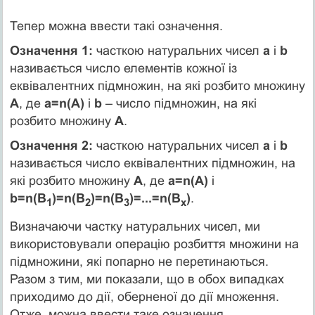
Тепер можна ввести такі означення.
Означення 1:
часткою натуральних чисел
а
і
b
називається число елементів кожної із
еквівалентних підмножин, на які розбито множину
А
, де
а=n(А)
і
b
– число підмножин, на які
розбито множину
А
.
Означення 2:
часткою натуральних чисел
а
і
b
називається число еквівалентних підмножин, на
які розбито множину
А
, де
а=n(А)
і
b=n(В
)=n(В
)=n(В
)=...=n(В
)
.
1
2
3
х
Визначаючи частку натуральних чисел, ми
використовували операцію розбиття множини на
підмножини, які попарно не перетинаються.
Разом з тим, ми показали, що в обох випадках
приходимо до дії, оберненої до дії множення.
Отже, можна ввести таке означення.