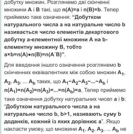
добутку множин. Розглянемо дві скінченні
множини
А
і
В
такі, що
n(А)=а
і
n(В)=b
. Тепер
приймемо таке означення:
“Добутком
натурального числа а на натуральне число b
називається число елементів декартового
добутку а-елементної множини А на b-
елементну множину В, тобто
а×b=n(А)●n(В)=n(А´В)”
.
Для введення іншого означення розглянемо
b
скінченних еквівалентних між собою множин
А
,
1
А
,
А
, ...
А
таких, що
А
~А
~А
~...~А
і
2
3
b
1
2
3
b
n(А
)=n(А
)=n(А
)=...=n(А
)=а
. Тепер приймемо
1
2
3
b
таке означення добутку натуральних чисел
а
і
b
:
“
Добутком натурального числа а на
натуральне число b, b>1, називають суму b
доданків, кожний із яких дорівнює а
”. Якщо
накласти умову, що множини
А
,
А
,
А
, ...
А
не
1
2
3
b