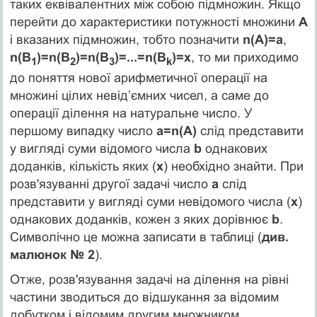
таких еквівалентних між собою підмножин. Якщо
перейти до характеристики потужності множини
А
і вказаних підмножин, тобто позначити
n(А)=а
,
n(В
)=n(В
)=n(В
)=...=n(В
)=x
, то ми приходимо
1
2
3
k
до поняття нової арифметичної операції на
множині цілих невід’ємних чисел, а саме до
операції ділення на натуральне число. У
першому випадку число
а=n(А)
слід представити
у вигляді суми відомого числа
b
однакових
доданків, кількість яких (
х
) необхідно знайти. При
розв'язуванні другої задачі число
а
слід
представити у вигляді суми невідомого числа (
х
)
однакових доданків, кожен з яких дорівнює
b
.
Символічно це можна записати в таблиці (
див.
малюнок № 2
).
Отже, розв'язування задачі на ділення на рівні
частини зводиться до відшукання за відомим
добутком і відомим другим множником