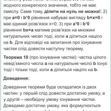
жодного конкретного значення, тобто не має
смислу. Саме тому,
ділити на нуль не можна!
; 2)
при
а=0
і
b¹0
рівняння набуває вигляду
b×х=0
і
має єдиний розв’язок х=0; 3) при
а¹0
і
b¹0
рівняння
bх=а
матиме розв’язок на множині
натуральних чисел тоді, коли
а
ділиться націло
на
b
. Для відповіді на запитання про існування
частки слід довести наступну теорему.
Теорема 10
(про існування частки): частка цілого
невід’ємного числа
а
на натуральне число
b
існує
тоді і тільки тоді, коли
а
ділиться націло на
b
.
Доведення:
Доведення теореми буде складатися із двох
частин: у першій слід довести достатню умову, а
у другій – необхідну умову існування частки.
Доведемо достатню умову, яка формулюється