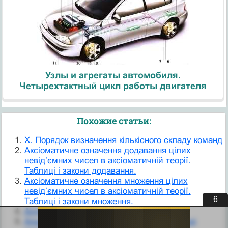
Узлы и агрегаты автомобиля.
Четырехтактный цикл работы двигателя
Похожие статьи:
X. Порядок визначення кількісного складу команд
Аксіоматичне означення додавання цілих
невід’ємних чисел в аксіоматичній теорії.
Таблиці і закони додавання.
Аксіоматичне означення множення цілих
невід’ємних чисел в аксіоматичній теорії.
5
Таблиці і закони множення.
Алгоритми та їх властивості.
Альгінати та їхні лікувально-профілактичні