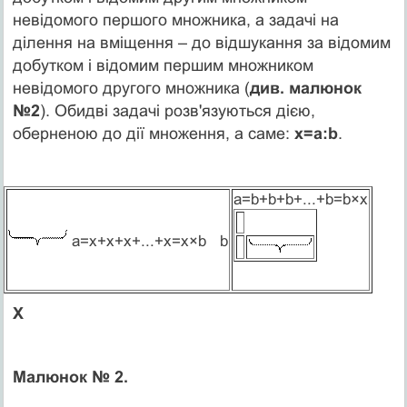
невідомого першого множника, а задачі на
ділення на вміщення – до відшукання за відомим
добутком і відомим першим множником
невідомого другого множника (
див. малюнок
№2
). Обидві задачі розв'язуються дією,
оберненою до дії множення, а саме:
х=а:b
.
а=b+b+b+...+b=b×х
а=х+х+х+...+х=х×b b
Х
Малюнок № 2.