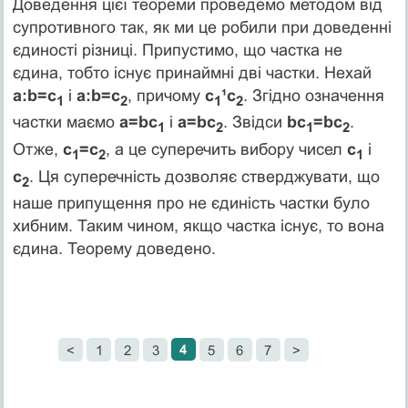
Доведення цієї теореми проведемо методом від
супротивного так, як ми це робили при доведенні
єдиності різниці. Припустимо, що частка не
єдина, тобто існує принаймні дві частки. Нехай
а:b=с
і
а:b=с
, причому
с
¹с
. Згідно означення
1
2
1
2
частки маємо
а=bс
і
а=bс
. Звідси
bс
=bс
.
1
2
1
2
Отже,
с
=с
, а це суперечить вибору чисел
с
і
1
2
1
с
. Ця суперечність дозволяє стверджувати, що
2
наше припущення про не єдиність частки було
хибним. Таким чином, якщо частка існує, то вона
єдина. Теорему доведено.
4
<
1
2
3
5
6
7
>