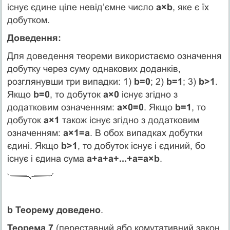
існує єдине ціле невід’ємне число
a×b
, яке є їх
добутком.
Доведення:
Для доведення теореми використаємо означення
добутку через суму однакових доданків,
розглянувши три випадки: 1)
b=0
; 2)
b=1
; 3)
b>1
.
Якщо
b=0
, то добуток
а×0
існує згідно з
додатковим означенням:
а×0=0
. Якщо
b=1
, то
добуток
а×1
також існує згідно з додатковим
означенням:
а×1=а
. В обох випадках добутки
єдині. Якщо
b>1
, то добуток існує і єдиний, бо
існує і єдина сума
а+а+а+...+а=а×b
.
b Теорему доведено
.
Теорема 7
(переставний або комутативний закон