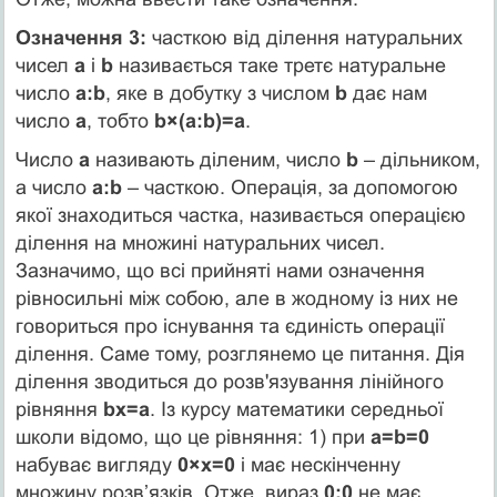
Означення 3:
часткою від ділення натуральних
чисел
а
і
b
називається таке третє натуральне
число
а:b
, яке в добутку з числом
b
дає нам
число
а
, тобто
b×(а:b)=а
.
Число
а
називають діленим, число
b
– дільником,
а число
а:b
– часткою. Операція, за допомогою
якої знаходиться частка, називається операцією
ділення на множині натуральних чисел.
Зазначимо, що всі прийняті нами означення
рівносильні між собою, але в жодному із них не
говориться про існування та єдиність операції
ділення. Саме тому, розглянемо це питання. Дія
ділення зводиться до розв'язування лінійного
рівняння
bх=а
. Із курсу математики середньої
школи відомо, що це рівняння: 1) при
а=b=0
набуває вигляду
0×х=0
і має нескінченну
множину розв’язків. Отже, вираз
0:0
не має