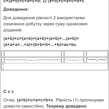
с×(а+b)=с×а+с×b; 2) (а+b)×с=а×с+b×с
.
Доведення:
Для доведення рівності 2 використаємо
означення добутку через суму однакових
доданків:
(а+b)×с=(а+b)+(а+b)+(а+b)+...(а+b)=
(а+а+а+...+а)+(b+b+b+...+b)=ас+bс
С с с
Отже,
(а+b)×с=а×с+b×с
. Рівність (1) пропонуємо
довести самостійно.
Теорему доведено
.