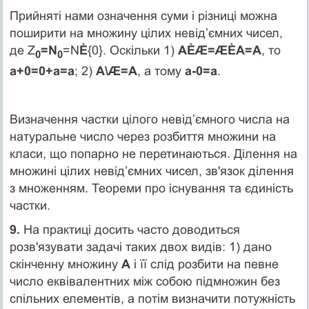
Прийняті нами означення суми і різниці можна
поширити на множину цілих невід’ємних чисел,
де Z
=N
=N
È
{0}. Оскільки 1)
АÈÆ=ÆÈА=А
, то
0
0
а+0=0+а=а
; 2)
А\Æ=А
, а тому
а-0=а
.
Визначення частки цілого невід’ємного числа на
натуральне число через розбиття множини на
класи, що попарно не перетинаються. Ділення на
множині цілих невід’ємних чисел, зв'язок ділення
з множенням. Теореми про існування та єдиність
частки.
9.
На практиці досить часто доводиться
розв'язувати задачі таких двох видів: 1) дано
скінченну множину
А
і її слід розбити на певне
число еквівалентних між собою підмножин без
спільних елементів, а потім визначити потужність