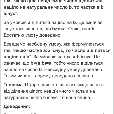
так: “
якщо ціле невід’ємне число а ділиться
націло на натуральне число b, то частка а:b
існує
”.
За умовою
а
ділиться націло на
b
. Це означає:
існує таке число
с
, що
b×с=а
. Отже,
с=а:b
.
Достатню умову доведено.
Доведемо необхідну умову, яка формулюється
так: “
якщо частка а:b існує, то число а ділиться
націло на b
”. За умовою частка
а:b
існує. Це
означає, що
b×(а:b)=а
, тобто число
а
ділиться
націло на число
b
. Необхідну умову доведено.
Таким чином, теорему доведено повністю.
Теорема 11
(про єдиність частки): якщо частка
від ділення цілого невід’ємного числа а на
натуральне число b існує, то вона єдина.
Доведення: