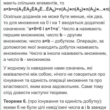
мають спільних елементів, то
а×b=n(А
ÈА
ÈА
È...ÈА
)=n(А
)●n(А
)●n(А
)●...●n
1
2
3
b
1
2
3
Оскільки доданків не може бути менше, ніж два,
то для множення на 0 і на 1 вводяться додаткові
означення: “
а×0=0 і а×1=а
”. Число
а
називають
першим множником, число
b
– другим
множником, число
а×b
– добутком. Операцію, за
допомогою якої знаходять добуток називають
множенням. Число
а
інколи називають множеним,
а число
b
- множником.
У жодному із наведених нами означень, які
еквівалентні між собою, нічого не говориться про
існування та єдиність операції множення та про
властивості, яким вона задовольняє. Саме тому
слід довести наступні теореми.
Теорема 6.
(про існування та єдиність добутку):
якими б не були цілі невід’ємні числа
a
і
b
завжди